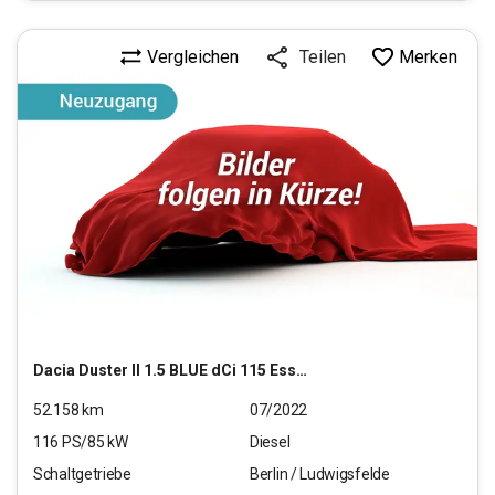
Vergleichen
Merken
Teilen
Dacia
Duster II 1.5 BLUE dCi 115 Essential 2WD (EURO 6d)
52.158
km
07/2022
116
PS/
85
kW
Diesel
Schaltgetriebe
Berlin / Ludwigsfelde