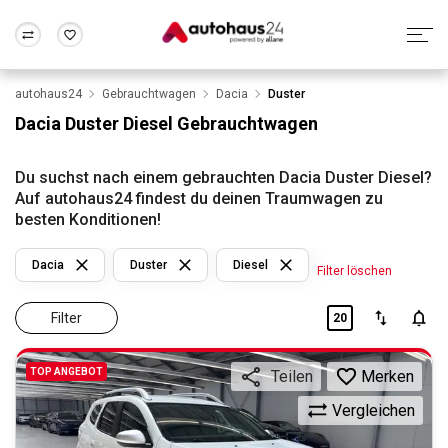
autohaus24
Gebrauchtwagen
Dacia
Duster
Zum Antrag
Alle Fragen & Antworten
München
Berlin
Dacia Duster Diesel Gebrauchtwagen
Wir bewerten dein Auto
Rund um die Inzahlungnahme
Frankfurt
Wuppertal
Du suchst nach einem gebrauchten Dacia Duster Diesel?
Auf autohaus24 findest du deinen Traumwagen zu
besten Konditionen!
Dacia
Duster
Diesel
Filter löschen
Filter
20
TOP ANGEBOT
Merken
Teilen
Vergleichen