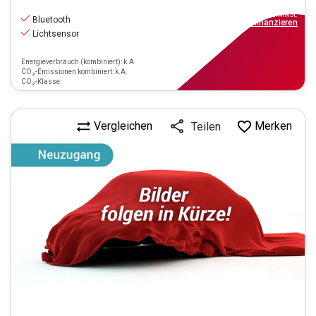
15.990
€
inkl.MwSt.
Bluetooth
ab
155€
mtl.
finanzieren
Lichtsensor
Energieverbrauch (kombiniert): k.A.
CO₂-Emissionen kombiniert: k.A.
CO₂-Klasse:
Vergleichen
Merken
Teilen