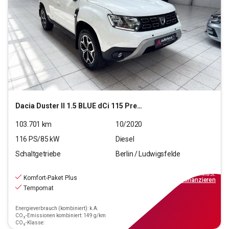
Dacia
Duster II 1.5 BLUE dCi 115 Prestige 4WD
103.701
km
10/2020
116
PS/
85
kW
Diesel
Schaltgetriebe
Berlin / Ludwigsfelde
14.990
€
inkl.MwSt.
Komfort-Paket Plus
ab
135€
mtl.
finanzieren
Tempomat
Energieverbrauch (kombiniert): k.A.
CO₂-Emissionen kombiniert: 149 g/km
CO₂-Klasse: