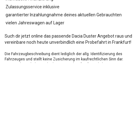
Zulassungsservice inklusive
garantierter Inzahlungnahme deines aktuellen Gebrauchten
vielen Jahreswagen auf Lager
Such dir jetzt online das passende Dacia Duster Angebot raus und
vereinbare noch heute unverbindlich eine Probefahrt in Frankfurt!
Die Fahrzeugbeschreibung dient lediglich der allg. Identifizierung des
Fahrzeuges und stellt keine Zusicherung im kaufrechtlichen Sinn dar.
Die Angaben erheben nicht den Anspruch auf Vollständigkeit.
Die gemachten Angaben/Beschreibungen sind unverbindlich und dienen
nicht als zugesicherte Eigenschaften.
Der Verkäufer übernimmt keine Haftung für Tipp u.
Datenübermittlungsfehler.
Ausstattungen sind ggfs. gesondert zu prüfen.
Nichts mehr verpassen!
Sei einer der ersten und profitiere von unseren exklusiven
Gebrauchtwagen Angeboten.