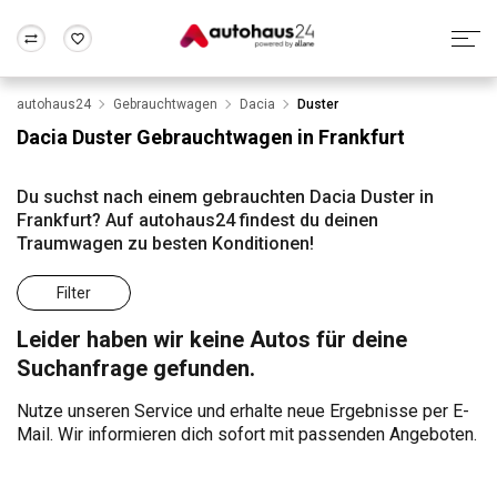
autohaus24
Gebrauchtwagen
Dacia
Duster
Zum Antrag
Alle Fragen & Antworten
München
Berlin
Dacia Duster Gebrauchtwagen in Frankfurt
Wir bewerten dein Auto
Rund um die Inzahlungnahme
Frankfurt
Wuppertal
Du suchst nach einem gebrauchten Dacia Duster in
Frankfurt? Auf autohaus24 findest du deinen
Traumwagen zu besten Konditionen!
Filter
Leider haben wir keine Autos für deine
Suchanfrage gefunden.
Nutze unseren Service und erhalte neue Ergebnisse per E-
Mail. Wir informieren dich sofort mit passenden Angeboten.