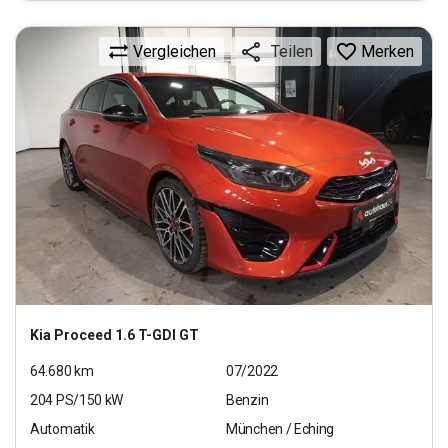
Vergleichen
Merken
Teilen
Kia
Proceed 1.6 T-GDI GT
64.680
km
07/2022
204
PS/
150
kW
Benzin
Automatik
München / Eching