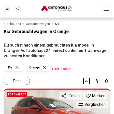
autohaus24
Gebrauchtwagen
Kia
Zum Antrag
Alle Fragen & Antworten
München
Berlin
Kia Gebrauchtwagen in Orange
Wir bewerten dein Auto
Rund um die Inzahlungnahme
Frankfurt
Wuppertal
Du suchst nach einem gebrauchten Kia model in
Orange? Auf autohaus24 findest du deinen Traumwagen
zu besten Konditionen!
Kia
Orange
Filter löschen
Filter
20
TOP ANGEBOT
Merken
Teilen
Vergleichen