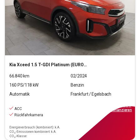
Kia
Xceed 1.5 T-GDI Platinum (EURO 6d)
66.840
km
02/2024
160
PS/
118
kW
Benzin
Automatik
Frankfurt / Egelsbach
18.770
€
inkl.MwSt.
ACC
ab
169€
mtl.
finanzieren
Rückfahrkamera
Energieverbrauch (kombiniert): k.A.
CO₂-Emissionen kombiniert: k.A.
CO₂-Klasse: