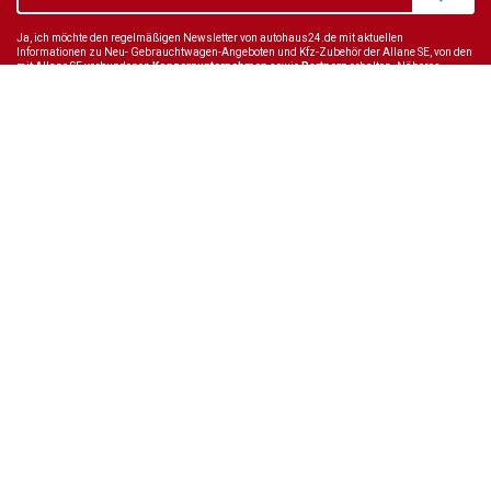
Ja, ich möchte den regelmäßigen Newsletter von autohaus24.de mit aktuellen
Informationen zu Neu- Gebrauchtwagen-Angeboten und Kfz-Zubehör der Allane SE, von den
mit Allane SE verbundenen
Konzernunternehmen
sowie
Partnern
erhalten. Näheres
erfahre ich in den
Datenschutzhinweisen
der Allane SE. Ich kann diese Einwilligung
jederzeit mit Wirkung für die Zukunft widerrufen.
Wir sind immer für dich da
Tel.:
+49 89 70 80 84 84
E-Mail:
info@autohaus24.de