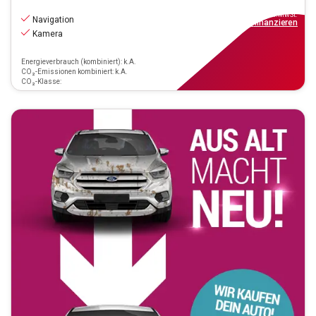
21.970
€
inkl.MwSt.
Navigation
ab
198€
mtl.
finanzieren
Kamera
Energieverbrauch (kombiniert): k.A.
CO₂-Emissionen kombiniert: k.A.
CO₂-Klasse: