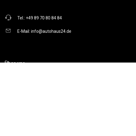
Tel.:
+49 89 70 80 84 84
E-Mail:
info@autohaus24.de
Über uns
Über Uns
Karriere
Kontakt
Gebrauchtwagen
Automarken
Ratgeber
Auto Leasing
Inzahlungnahme
Barrierefreiheitserklärung
Folge uns