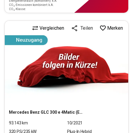
Energieverbrauch (kombiniert): k.A.
CO₂-Emissionen kombiniert: k.A.
CO₂-Klasse:
Vergleichen
Merken
Teilen
Mercedes Benz
GLC 300 e 4Matic (EURO 6d)
93.143
km
10/2021
320
PS/
235
kW
Plug-In Hybrid