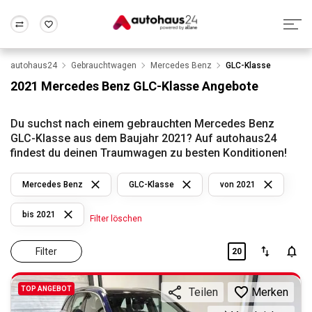
autohaus24
Gebrauchtwagen
Mercedes Benz
GLC-Klasse
Zum Antrag
Alle Fragen & Antworten
München
Berlin
2021 Mercedes Benz GLC-Klasse Angebote
Wir bewerten dein Auto
Rund um die Inzahlungnahme
Frankfurt
Wuppertal
Du suchst nach einem gebrauchten Mercedes Benz
GLC-Klasse aus dem Baujahr 2021? Auf autohaus24
findest du deinen Traumwagen zu besten Konditionen!
Mercedes Benz
GLC-Klasse
von 2021
bis 2021
Filter löschen
Filter
20
TOP ANGEBOT
Merken
Teilen