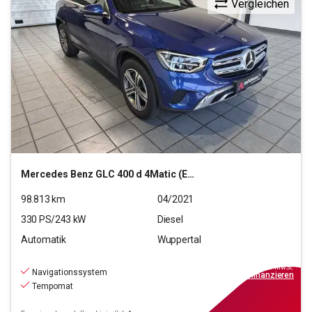
Vergleichen
Mercedes Benz
GLC 400 d 4Matic (EURO 6d-TEMP)
98.813
km
04/2021
330
PS/
243
kW
Diesel
Automatik
Wuppertal
33.790
€
inkl.MwSt.
Navigationssystem
ab
304€
mtl.
finanzieren
Tempomat