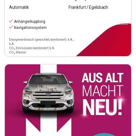
Automatik
Frankfurt / Egelsbach
31.970
€
inkl.MwSt.
Anhängerkupplung
ab
288€
mtl.
finanzieren
Navigationssystem
Energieverbrauch (gewichtet, kombiniert): k.A.,
k.A.
CO₂-Emissionen kombiniert: k.A.
CO₂-Klasse: