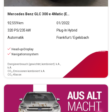
Mercedes Benz
GLC 300 e 4Matic (EURO 6d)
92.559
km
01/2022
320
PS/
235
kW
Plug-In Hybrid
Automatik
Frankfurt / Egelsbach
31.970
€
inkl.MwSt.
Head-up-Display
ab
288€
mtl.
finanzieren
Navigationssystem
Energieverbrauch (gewichtet, kombiniert): k.A.,
k.A.
CO₂-Emissionen kombiniert: k.A.
CO₂-Klasse: