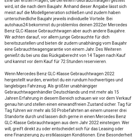
Eine der ersten Fragen, die bei einem Gebrauchtwagen gestellt
wird, ist die nach dem Baujahr. Anhand dieser Angabe lässt sich
meist auf die Modellgeneration schließen und zudem haben
unterschiedliche Baujahr jeweils individuelle Vorteile. Bei
autohaus24 bekommst du problemlos deinen 2022er Mercedes
Benz GLC-Klasse Gebrauchtwagen aber auch andere Baujahre.
Wir achten darauf, vor allem junge Gebrauchte für dich
bereitszustellen und bieten dir zudem unabhängig vom Baujahr
eine Gebrauchtwagengarantie von einem Jahr. Des Weiteren
genießt du bei uns das Rückgaberecht von 14 Tagen nach Kauf
und kannst vor dem Kauf für 72 Stunden reservieren.
Wenn Mercedes Benz GLC-Klasse Gebrauchtwagen 2022
hergestellt wurden, erwirbst du ein rundum hochwertiges und
langlebiges Fahrzeug. Als größter unabhängiger
Gebrauchtwagenhändler Deutschlands und mit mehr als 15
Jahren Erfahrung in diesem Bereich schauen wir vor dem Verkauf
genau hin und stellen einen einwandfreien Zustand sicher. Tag für
Tag führen wir mehr als 50 Probefahrten an einem unserer drei
Standorte durch und lassen dich gerne in einen Mercedes Benz
GLC-Klasse Gebrauchtwagen aus dem Jahr 2022 einsteigen. Wer
will, greift direkt zu oder entscheidet sich für das Leasing oder
eine Finanzierung zu erstklassigen Konditionen. Eine Besonderheit