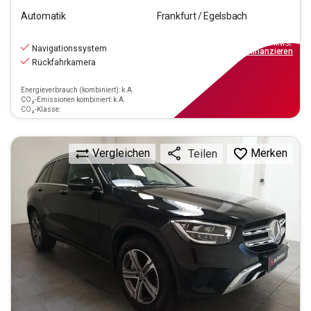
Automatik
Frankfurt / Egelsbach
31.970
€
inkl.MwSt.
Navigationssystem
ab
288€
mtl.
finanzieren
Rückfahrkamera
Energieverbrauch (kombiniert): k.A.
CO₂-Emissionen kombiniert: k.A.
CO₂-Klasse:
Vergleichen
Merken
Teilen