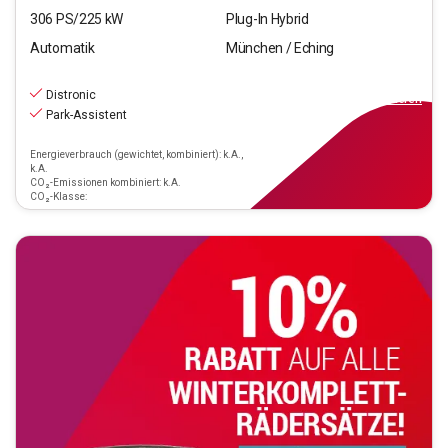
306
PS/
225
kW
Plug-In Hybrid
Automatik
München / Eching
38.440
€
inkl.MwSt.
Distronic
ab
346€
mtl.
finanzieren
Park-Assistent
Energieverbrauch (gewichtet, kombiniert): k.A.,
k.A.
CO₂-Emissionen kombiniert: k.A.
CO₂-Klasse: