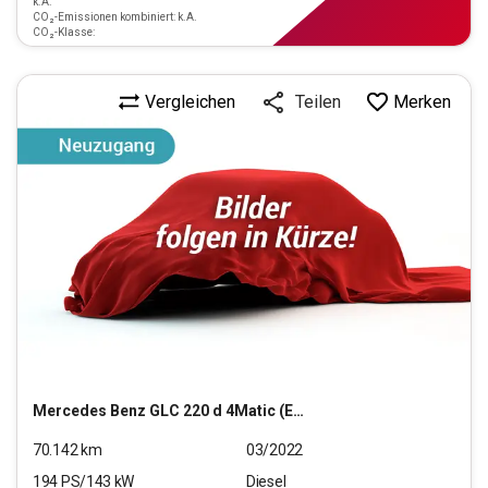
k.A.
CO₂-Emissionen kombiniert: k.A.
CO₂-Klasse:
Vergleichen
Merken
Teilen
Mercedes Benz
GLC 220 d 4Matic (EURO 6d)
70.142
km
03/2022
194
PS/
143
kW
Diesel