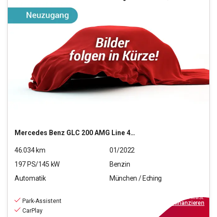
Mercedes Benz
GLC 200 AMG Line 4Matic
46.034
km
01/2022
197
PS/
145
kW
Benzin
Automatik
München / Eching
38.220
€
inkl.MwSt.
Park-Assistent
ab
439€
mtl.
finanzieren
CarPlay