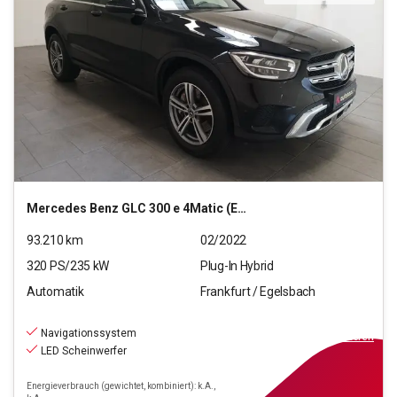
Mercedes Benz
GLC 300 e 4Matic (EURO 6d)
93.210
km
02/2022
320
PS/
235
kW
Plug-In Hybrid
Automatik
Frankfurt / Egelsbach
30.470
€
inkl.MwSt.
Navigationssystem
ab
274€
mtl.
finanzieren
LED Scheinwerfer
Energieverbrauch (gewichtet, kombiniert): k.A.,