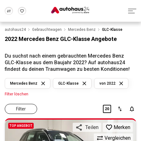
autohaus24
Gebrauchtwagen
Mercedes Benz
GLC-Klasse
Zum Antrag
Alle Fragen & Antworten
München
Berlin
2022 Mercedes Benz GLC-Klasse Angebote
Wir bewerten dein Auto
Rund um die Inzahlungnahme
Frankfurt
Wuppertal
Du suchst nach einem gebrauchten Mercedes Benz
GLC-Klasse aus dem Baujahr 2022? Auf autohaus24
findest du deinen Traumwagen zu besten Konditionen!
Mercedes Benz
GLC-Klasse
von 2022
Filter löschen
Filter
20
TOP ANGEBOT
Merken
Teilen
Vergleichen