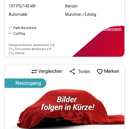
197
PS/
145
kW
Benzin
Automatik
München / Eching
38.220
€
inkl.MwSt.
Park-Assistent
ab
439€
mtl.
finanzieren
CarPlay
Energieverbrauch (kombiniert): k.A.
CO₂-Emissionen kombiniert: k.A.
CO₂-Klasse:
Vergleichen
Merken
Teilen