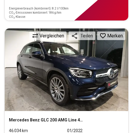
Energieverbrauch (kombiniert): 8.2 l/100km
CO₂-Emissionen kombiniert: 186 g/km
CO₂-Klasse:
Vergleichen
Merken
Teilen
Mercedes Benz
GLC 200 AMG Line 4Matic
46.034
km
01/2022