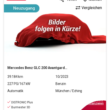
Vergleichen
Mercedes Benz
GLC 200 Avantgarde 4Matic
39.184
km
10/2023
227
PS/
167
kW
Benzin
Automatik
München / Eching
42.970
€
inkl.MwSt.
DISTRONIC Plus
ab
499€
mtl.
finanzieren
Burmester 3D