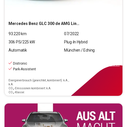
Mercedes Benz
GLC 300 de AMG Line 4Matic
93.220
km
07/2022
306
PS/
225
kW
Plug-In Hybrid
Automatik
München / Eching
38.440
€
inkl.MwSt.
Distronic
ab
346€
mtl.
finanzieren
Park-Assistent
Energieverbrauch (gewichtet, kombiniert): k.A.,
k.A.
CO₂-Emissionen kombiniert: k.A.
CO₂-Klasse: