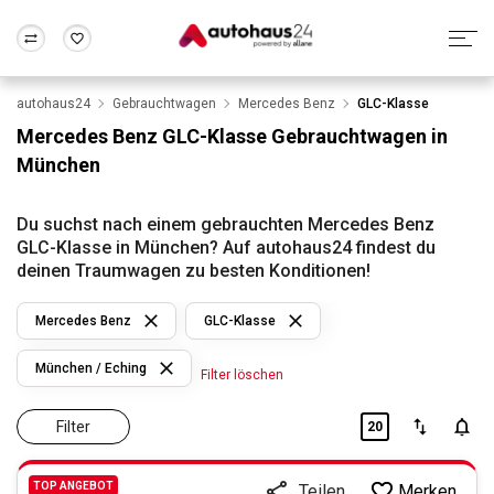
autohaus24
Gebrauchtwagen
Mercedes Benz
GLC-Klasse
Zum Antrag
Alle Fragen & Antworten
München
Berlin
Mercedes Benz GLC-Klasse Gebrauchtwagen in
Wir bewerten dein Auto
Rund um die Inzahlungnahme
München
Frankfurt
Wuppertal
Du suchst nach einem gebrauchten Mercedes Benz
GLC-Klasse in München? Auf autohaus24 findest du
deinen Traumwagen zu besten Konditionen!
Mercedes Benz
GLC-Klasse
München / Eching
Filter löschen
Filter
20
TOP ANGEBOT
Merken
Teilen