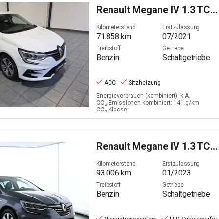
Renault
Megane IV 1.3 TCe 140 Intens GPF (EURO 6d)
Filter löschen
Kilometerstand
Erstzulassung
71.858
km
07/2021
Treibstoff
Getriebe
Benzin
Schaltgetriebe
ACC
Sitzheizung
Energieverbrauch (kombiniert): k.A.
CO₂-Emissionen kombiniert: 141 g/km
CO₂-Klasse:
Renault
Megane IV 1.3 TCe 140 Grandtour Intens GPF (EU6 d)
Kilometerstand
Erstzulassung
93.006
km
01/2023
Treibstoff
Getriebe
Benzin
Schaltgetriebe