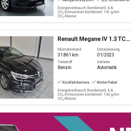
Navigationssystem
LED Scheinwerfer
Energieverbrauch (kombiniert): k.A.
CO₂-Emissionen kombiniert: 141 g/km
CO₂-Klasse:
Renault
Megane IV 1.3 TCe 140 Intens GPF (EURO 6d)
Kilometerstand
Erstzulassung
31.861
km
01/2023
Treibstoff
Getriebe
Benzin
Automatik
Rückfahrkamera
Winter-Paket
Energieverbrauch (kombiniert): k.A.
CO₂-Emissionen kombiniert: 142 g/km
CO₂-Klasse: