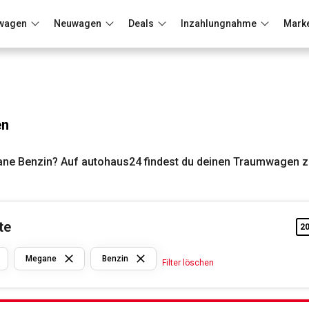
wagen
Neuwagen
Deals
Inzahlungnahme
Mark
Berlin
Frankfurt
Wuppertal
en
ne Benzin? Auf autohaus24 findest du deinen Traumwagen zu
te
2
Renault
Megane
Benzin
Filter löschen
Megane
Benzin