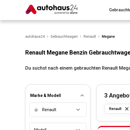
Gebraucht
Zum Antrag
Alle Fragen & Antworten
München
Wir bewerten dein Auto
autohaus24
Gebrauchtwagen
Rund um die Inzahlungnahme
Renault
Megane
Renault Megane Benzin Gebrauchtwag
Du suchst nach einem gebrauchten Renault Mega
3
Angebo
Marke & Modell
Renault
Renault
Modell