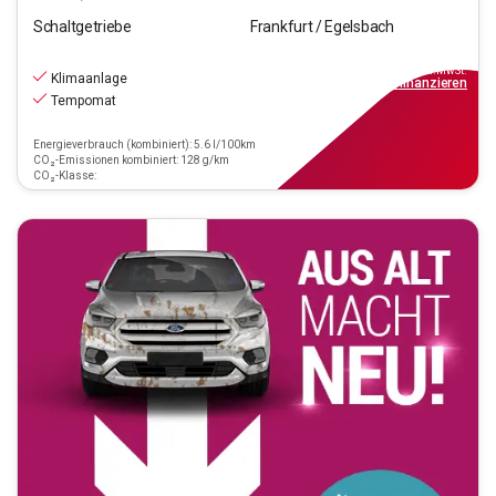
Schaltgetriebe
Frankfurt / Egelsbach
15.970
€
inkl.MwSt.
Klimaanlage
ab
144€
mtl.
finanzieren
Tempomat
Energieverbrauch (kombiniert): 5.6 l/100km
CO₂-Emissionen kombiniert: 128 g/km
CO₂-Klasse: