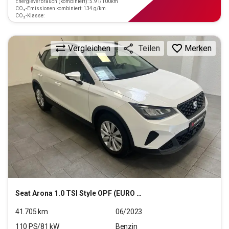
Energieverbrauch (kombiniert): 5.9 l/100km
CO₂-Emissionen kombiniert: 134 g/km
CO₂-Klasse:
Vergleichen
Merken
Teilen
Seat
Arona 1.0 TSI Style OPF (EURO 6d)
41.705
km
06/2023
110
PS/
81
kW
Benzin