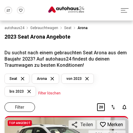
autohaus24
Gebrauchtwagen
Seat
Arona
Zum Antrag
Alle Fragen & Antworten
München
Berlin
2023 Seat Arona Angebote
Wir bewerten dein Auto
Rund um die Inzahlungnahme
Frankfurt
Wuppertal
Du suchst nach einem gebrauchten Seat Arona aus dem
Baujahr 2023? Auf autohaus24 findest du deinen
Traumwagen zu besten Konditionen!
Seat
Arona
von 2023
bis 2023
Filter löschen
Filter
20
TOP ANGEBOT
Merken
Teilen