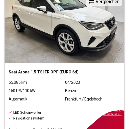
Vergleichen
Seat
Arona 1.5 TSI FR OPF (EURO 6d)
65.085
km
04/2023
150
PS/
110
kW
Benzin
Automatik
Frankfurt / Egelsbach
17.970
€
inkl.MwSt.
LED Scheinwerfer
ab
162€
mtl.
finanzieren
Navigationssystem