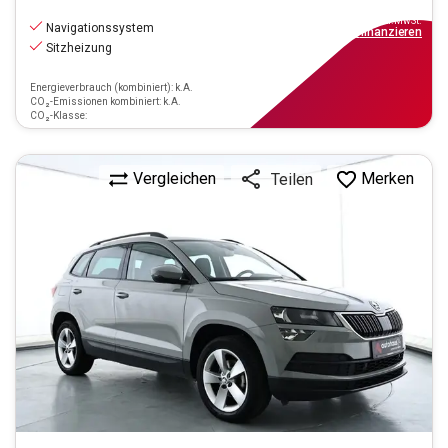
17.470
€
inkl.MwSt.
Navigationssystem
ab
158€
mtl.
finanzieren
Sitzheizung
Energieverbrauch (kombiniert): k.A.
CO₂-Emissionen kombiniert: k.A.
CO₂-Klasse:
Vergleichen
Merken
Teilen