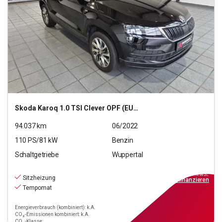
Skoda
Karoq 1.0 TSI Clever OPF (EURO 6d)
94.037
km
06/2022
110
PS/
81
kW
Benzin
Schaltgetriebe
Wuppertal
17.890
€
inkl.MwSt.
Sitzheizung
ab
161€
mtl.
finanzieren
Tempomat
Energieverbrauch (kombiniert): k.A.
CO₂-Emissionen kombiniert: k.A.
CO₂-Klasse: