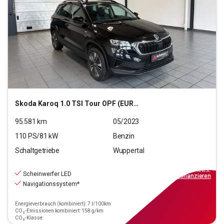
Skoda
Karoq 1.0 TSI Tour OPF (EURO 6d)
95.581
km
05/2023
110
PS/
81
kW
Benzin
Schaltgetriebe
Wuppertal
16.890
€
inkl.MwSt.
Scheinwerfer LED
ab
152€
mtl.
finanzieren
Navigationssystem*
Energieverbrauch (kombiniert): 7 l/100km
CO₂-Emissionen kombiniert: 158 g/km
CO₂-Klasse: