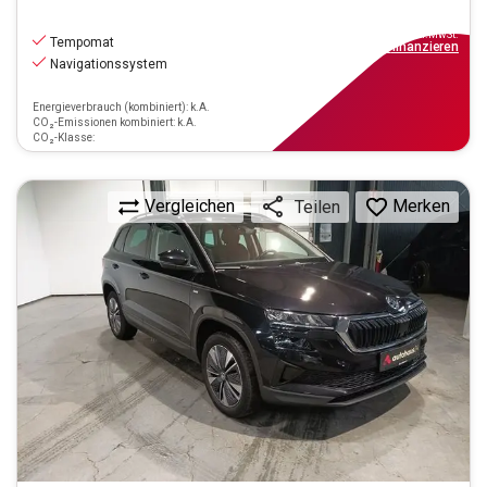
17.970
€
inkl.MwSt.
Tempomat
ab
162€
mtl.
finanzieren
Navigationssystem
Energieverbrauch (kombiniert): k.A.
CO₂-Emissionen kombiniert: k.A.
CO₂-Klasse:
Vergleichen
Merken
Teilen