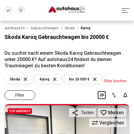
autohaus24
Gebrauchtwagen
Skoda
Karoq
Zum Antrag
Alle Fragen & Antworten
München
Berlin
Skoda Karoq Gebrauchtwagen bis 20000 €
Wir bewerten dein Auto
Rund um die Inzahlungnahme
Frankfurt
Wuppertal
Du suchst nach einem Skoda Karoq Gebrauchtwagen
unter 20000 €? Auf autohaus24 findest du deinen
Traumwagen zu besten Konditionen!
Skoda
Karoq
bis 20.000 €
Filter löschen
Filter
20
TOP ANGEBOT
Merken
Teilen
Vergleichen