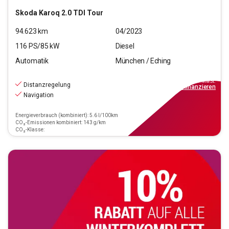
Skoda
Karoq 2.0 TDI Tour
94.623
km
04/2023
116
PS/
85
kW
Diesel
Automatik
München / Eching
18.550
€
inkl.MwSt.
Distanzregelung
ab
167€
mtl.
finanzieren
Navigation
Energieverbrauch (kombiniert): 5.6 l/100km
CO₂-Emissionen kombiniert: 143 g/km
CO₂-Klasse: