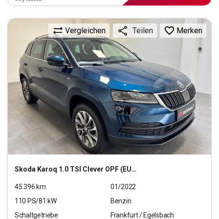
Vergleichen
Merken
Teilen
Skoda
Karoq 1.0 TSI Clever OPF (EURO 6d)
45.396
km
01/2022
110
PS/
81
kW
Benzin
Schaltgetriebe
Frankfurt / Egelsbach