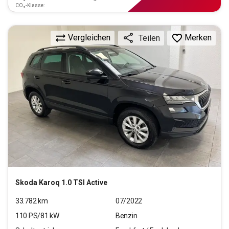
CO₂-Klasse:
Vergleichen
Merken
Teilen
Skoda
Karoq 1.0 TSI Active
33.782
km
07/2022
110
PS/
81
kW
Benzin