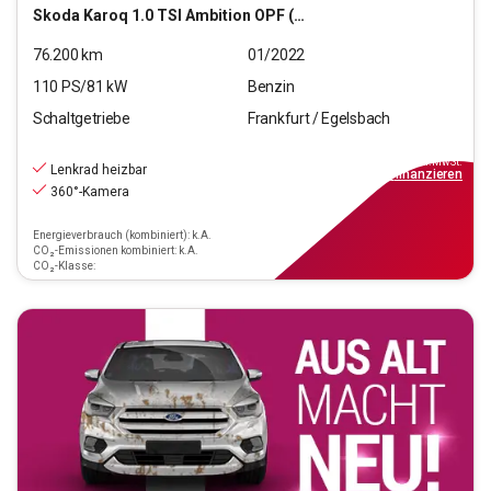
Skoda
Karoq 1.0 TSI Ambition OPF (EURO 6d)
76.200
km
01/2022
110
PS/
81
kW
Benzin
Schaltgetriebe
Frankfurt / Egelsbach
17.470
€
inkl.MwSt.
Lenkrad heizbar
ab
158€
mtl.
finanzieren
360°-Kamera
Energieverbrauch (kombiniert): k.A.
CO₂-Emissionen kombiniert: k.A.
CO₂-Klasse: