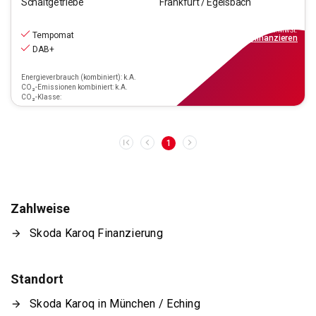
Schaltgetriebe
Frankfurt / Egelsbach
19.890
€
inkl.MwSt.
Tempomat
ab
229€
mtl.
finanzieren
DAB+
Energieverbrauch (kombiniert): k.A.
CO₂-Emissionen kombiniert: k.A.
CO₂-Klasse:
1
Zahlweise
Skoda Karoq Finanzierung
Standort
Skoda Karoq in München / Eching