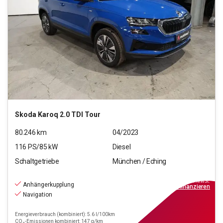
Skoda
Karoq 2.0 TDI Tour
80.246
km
04/2023
116
PS/
85
kW
Diesel
Schaltgetriebe
München / Eching
18.970
€
inkl.MwSt.
Anhängerkupplung
ab
171€
mtl.
finanzieren
Navigation
Energieverbrauch (kombiniert): 5.6 l/100km
CO₂-Emissionen kombiniert: 147 g/km