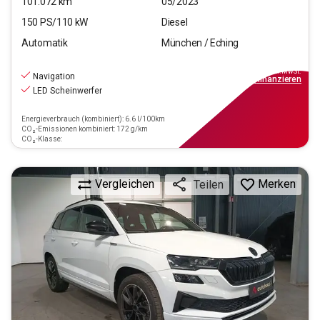
101.072
km
05/2023
150
PS/
110
kW
Diesel
Automatik
München / Eching
24.970
€
inkl.MwSt.
Navigation
ab
289€
mtl.
finanzieren
LED Scheinwerfer
Energieverbrauch (kombiniert): 6.6 l/100km
CO₂-Emissionen kombiniert: 172 g/km
CO₂-Klasse:
Vergleichen
Merken
Teilen