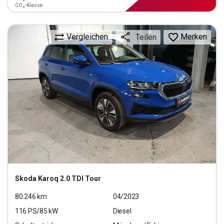
CO₂-Klasse:
Vergleichen
Merken
Teilen
Skoda
Karoq 2.0 TDI Tour
80.246
km
04/2023
116
PS/
85
kW
Diesel