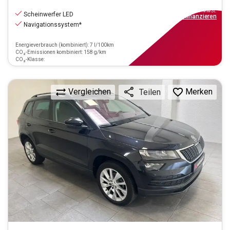
16.890
€
inkl.MwSt.
Scheinwerfer LED
ab
152€
mtl.
finanzieren
Navigationssystem*
Energieverbrauch (kombiniert): 7 l/100km
CO₂-Emissionen kombiniert: 158 g/km
CO₂-Klasse:
Vergleichen
Merken
Teilen