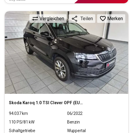
Vergleichen
Merken
Teilen
Skoda
Karoq 1.0 TSI Clever OPF (EURO 6d)
94.037
km
06/2022
110
PS/
81
kW
Benzin
Schaltgetriebe
Wuppertal