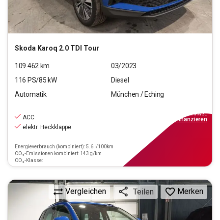
Skoda
Karoq 2.0 TDI Tour
109.462
km
03/2023
116
PS/
85
kW
Diesel
Automatik
München / Eching
21.440
€
inkl.MwSt.
ACC
ab
249€
mtl.
finanzieren
elektr. Heckklappe
Energieverbrauch (kombiniert): 5.6 l/100km
CO₂-Emissionen kombiniert: 143 g/km
CO₂-Klasse:
Vergleichen
Merken
Teilen