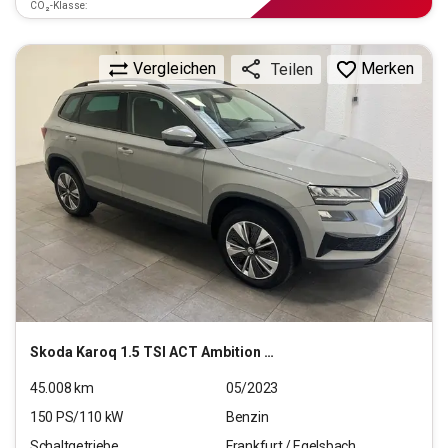
CO₂-Klasse:
Vergleichen
Merken
Teilen
Skoda
Karoq 1.5 TSI ACT Ambition OPF (EURO 6d)
45.008
km
05/2023
150
PS/
110
kW
Benzin
Schaltgetriebe
Frankfurt / Egelsbach