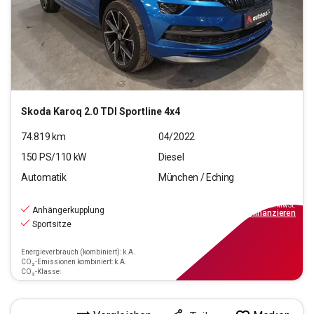
Skoda
Karoq 2.0 TDI Sportline 4x4
74.819
km
04/2022
150
PS/
110
kW
Diesel
Automatik
München / Eching
24.660
€
inkl.MwSt.
Anhängerkupplung
ab
222€
mtl.
finanzieren
Sportsitze
Energieverbrauch (kombiniert): k.A.
CO₂-Emissionen kombiniert: k.A.
CO₂-Klasse: