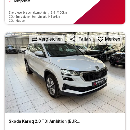
Tempomat
Energieverbrauch (kombiniert): 5.5 l/100km
CO₂-Emissionen kombiniert: 143 g/km
CO₂-Klasse:
Vergleichen
Merken
Teilen
Skoda
Karoq 2.0 TDI Ambition (EURO 6d)