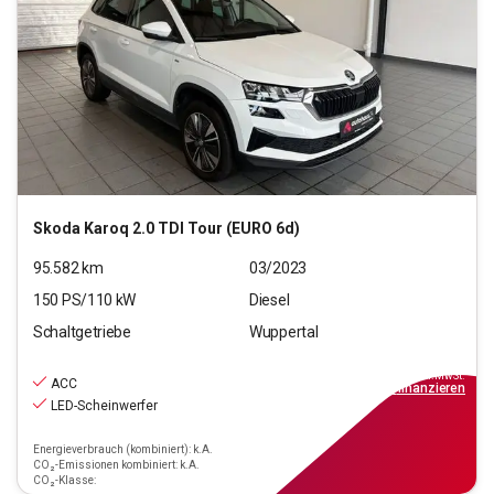
Skoda
Karoq 2.0 TDI Tour (EURO 6d)
95.582
km
03/2023
150
PS/
110
kW
Diesel
Schaltgetriebe
Wuppertal
20.190
€
inkl.MwSt.
ACC
ab
182€
mtl.
finanzieren
LED-Scheinwerfer
Energieverbrauch (kombiniert): k.A.
CO₂-Emissionen kombiniert: k.A.
CO₂-Klasse: