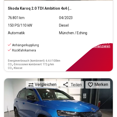
Skoda
Karoq 2.0 TDI Ambition 4x4 (EURO 6d)
76.801
km
04/2023
150
PS/
110
kW
Diesel
Automatik
München / Eching
24.550
€
inkl.MwSt.
Anhängerkupplung
ab
221€
mtl.
finanzieren
Rückfahrkamera
Energieverbrauch (kombiniert): 6.6 l/100km
CO₂-Emissionen kombiniert: 172 g/km
CO₂-Klasse:
Vergleichen
Merken
Teilen