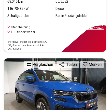
63.045
km
05/2022
116
PS/
85
kW
Diesel
Schaltgetriebe
Berlin / Ludwigsfelde
20.990
€
inkl.MwSt.
Standheizung
ab
189€
mtl.
finanzieren
LED-Scheinwerfer
Energieverbrauch (kombiniert): k.A.
CO₂-Emissionen kombiniert: k.A.
CO₂-Klasse:
Vergleichen
Merken
Teilen