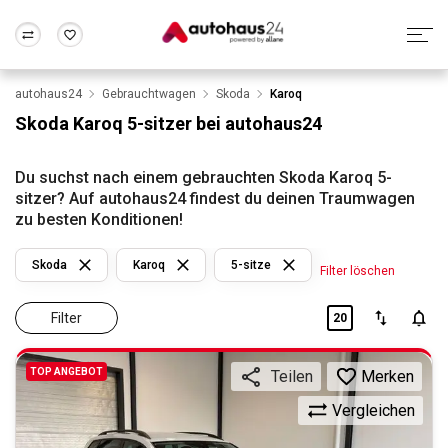
autohaus24
Gebrauchtwagen
Skoda
Karoq
Zum Antrag
Alle Fragen & Antworten
München
Berlin
Skoda Karoq 5-sitzer bei autohaus24
Wir bewerten dein Auto
Rund um die Inzahlungnahme
Frankfurt
Wuppertal
Du suchst nach einem gebrauchten Skoda Karoq 5-
sitzer? Auf autohaus24 findest du deinen Traumwagen
zu besten Konditionen!
Skoda
Karoq
5-sitze
Filter löschen
Filter
20
TOP ANGEBOT
Merken
Teilen
Vergleichen