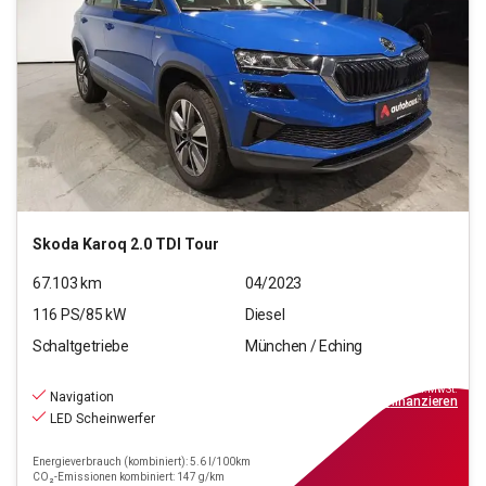
Skoda
Karoq 2.0 TDI Tour
67.103
km
04/2023
116
PS/
85
kW
Diesel
Schaltgetriebe
München / Eching
21.970
€
inkl.MwSt.
Navigation
ab
198€
mtl.
finanzieren
LED Scheinwerfer
Energieverbrauch (kombiniert): 5.6 l/100km
CO₂-Emissionen kombiniert: 147 g/km