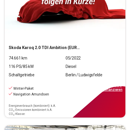
Skoda
Karoq 2.0 TDI Ambition (EURO 6d)
74.661
km
05/2022
116
PS/
85
kW
Diesel
Schaltgetriebe
Berlin / Ludwigsfelde
20.550
€
inkl.MwSt.
Winter-Paket
ab
185€
mtl.
finanzieren
Navigation Amundsen
Energieverbrauch (kombiniert): k.A.
CO₂-Emissionen kombiniert: k.A.
CO₂-Klasse: