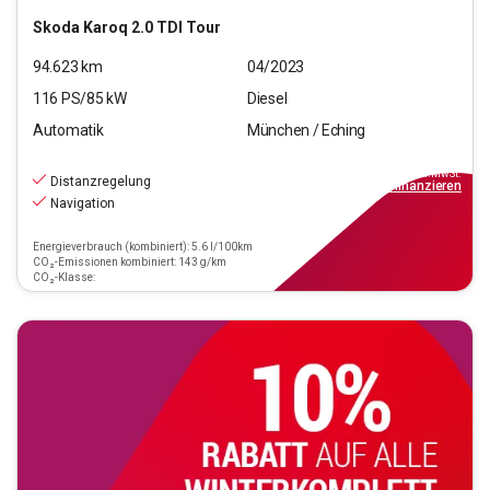
Skoda
Karoq 2.0 TDI Tour
94.623
km
04/2023
116
PS/
85
kW
Diesel
Automatik
München / Eching
18.550
€
inkl.MwSt.
Distanzregelung
ab
167€
mtl.
finanzieren
Navigation
Energieverbrauch (kombiniert): 5.6 l/100km
CO₂-Emissionen kombiniert: 143 g/km
CO₂-Klasse: