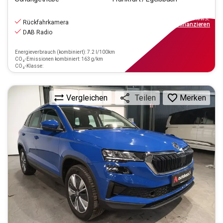
23.440
€
inkl.MwSt.
Rückfahrkamera
ab
211€
mtl.
finanzieren
DAB Radio
Energieverbrauch (kombiniert): 7.2 l/100km
CO₂-Emissionen kombiniert: 163 g/km
CO₂-Klasse:
Vergleichen
Merken
Teilen