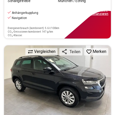
Schaltgetriebe
München / Eching
18.970
€
inkl.MwSt.
Anhängerkupplung
ab
171€
mtl.
finanzieren
Navigation
Energieverbrauch (kombiniert): 5.6 l/100km
CO₂-Emissionen kombiniert: 147 g/km
CO₂-Klasse:
Vergleichen
Merken
Teilen