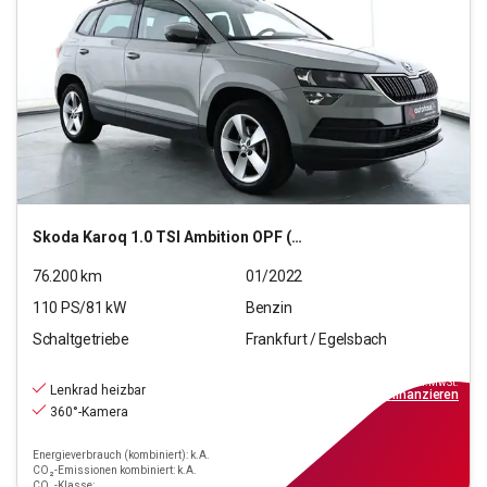
Skoda
Karoq 1.0 TSI Ambition OPF (EURO 6d)
76.200
km
01/2022
110
PS/
81
kW
Benzin
Schaltgetriebe
Frankfurt / Egelsbach
17.470
€
inkl.MwSt.
Lenkrad heizbar
ab
158€
mtl.
finanzieren
360°-Kamera
Energieverbrauch (kombiniert): k.A.
CO₂-Emissionen kombiniert: k.A.
CO₂-Klasse: