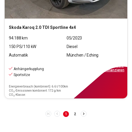
Skoda
Karoq 2.0 TDI Sportline 4x4
94.188
km
05/2023
150
PS/
110
kW
Diesel
Automatik
München / Eching
25.220
€
inkl.MwSt.
Anhängerkupplung
ab
227€
mtl.
finanzieren
Sportsitze
Energieverbrauch (kombiniert): 6.6 l/100km
CO₂-Emissionen kombiniert: 172 g/km
CO₂-Klasse:
1
2