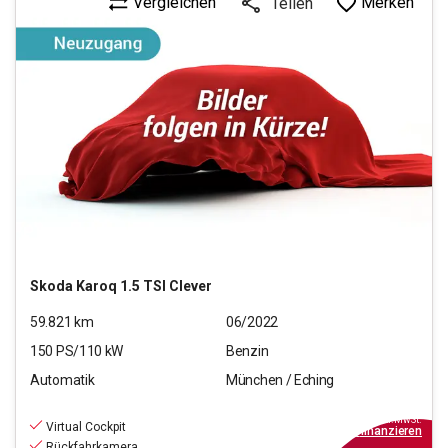
Vergleichen
Merken
Teilen
Skoda
Karoq 1.5 TSI Clever
59.821
km
06/2022
150
PS/
110
kW
Benzin
Automatik
München / Eching
24.880
€
inkl.MwSt.
Virtual Cockpit
ab
289€
mtl.
finanzieren
Rückfahrkamera