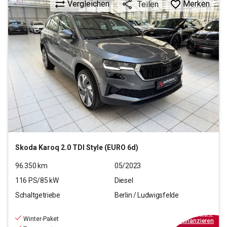
Vergleichen
Merken
Teilen
Skoda
Karoq 2.0 TDI Style (EURO 6d)
96.350
km
05/2023
116
PS/
85
kW
Diesel
Schaltgetriebe
Berlin / Ludwigsfelde
20.790
€
inkl.MwSt.
Winter-Paket
ab
187€
mtl.
finanzieren