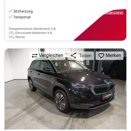
17.890
€
inkl.MwSt.
Sitzheizung
ab
161€
mtl.
finanzieren
Tempomat
Energieverbrauch (kombiniert): k.A.
CO₂-Emissionen kombiniert: k.A.
CO₂-Klasse:
Vergleichen
Merken
Teilen