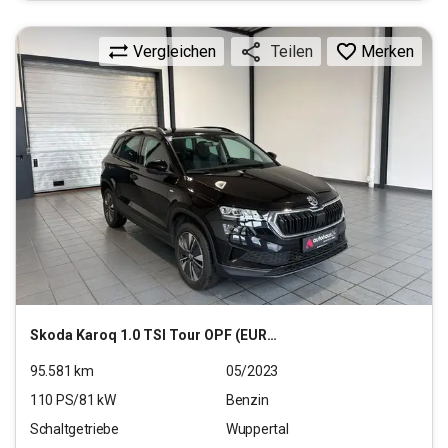
Vergleichen
Merken
Teilen
Skoda
Karoq 1.0 TSI Tour OPF (EURO 6d)
95.581
km
05/2023
110
PS/
81
kW
Benzin
Schaltgetriebe
Wuppertal