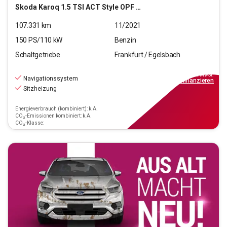
Skoda
Karoq 1.5 TSI ACT Style OPF (EURO 6d)
107.331
km
11/2021
150
PS/
110
kW
Benzin
Schaltgetriebe
Frankfurt / Egelsbach
17.470
€
inkl.MwSt.
Navigationssystem
ab
158€
mtl.
finanzieren
Sitzheizung
Energieverbrauch (kombiniert): k.A.
CO₂-Emissionen kombiniert: k.A.
CO₂-Klasse: