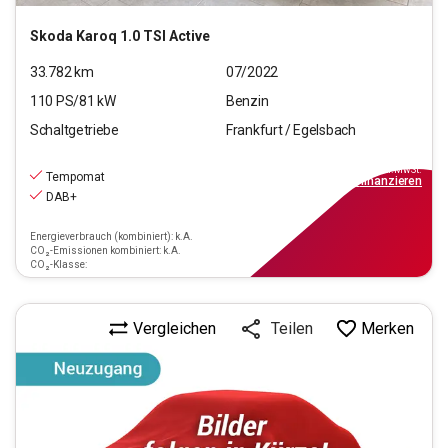
Skoda
Karoq 1.0 TSI Active
33.782
km
07/2022
110
PS/
81
kW
Benzin
Schaltgetriebe
Frankfurt / Egelsbach
19.890
€
inkl.MwSt.
Tempomat
ab
229€
mtl.
finanzieren
DAB+
Energieverbrauch (kombiniert): k.A.
CO₂-Emissionen kombiniert: k.A.
CO₂-Klasse:
Vergleichen
Merken
Teilen