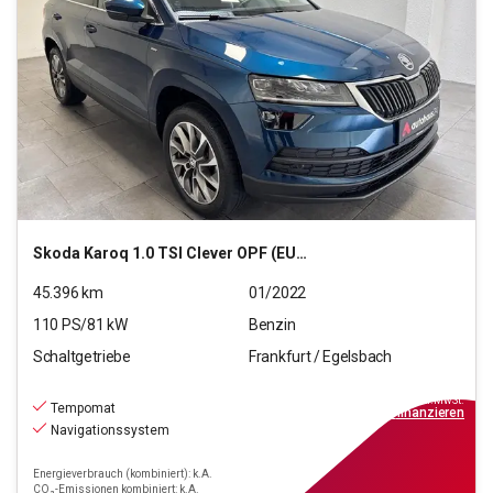
Skoda
Karoq 1.0 TSI Clever OPF (EURO 6d)
45.396
km
01/2022
110
PS/
81
kW
Benzin
Schaltgetriebe
Frankfurt / Egelsbach
18.970
€
inkl.MwSt.
Tempomat
ab
171€
mtl.
finanzieren
Navigationssystem
Energieverbrauch (kombiniert): k.A.
CO₂-Emissionen kombiniert: k.A.