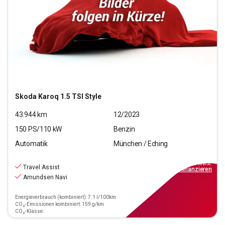
Skoda
Karoq 1.5 TSI Style
43.944
km
12/2023
150
PS/
110
kW
Benzin
Automatik
München / Eching
26.880
€
inkl.MwSt.
Travel Assist
ab
309€
mtl.
finanzieren
Amundsen Navi
Energieverbrauch (kombiniert): 7.1 l/100km
CO₂-Emissionen kombiniert: 159 g/km
CO₂-Klasse: