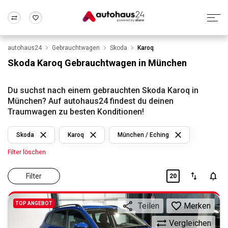
autohaus24
Gebrauchtwagen
Skoda
Karoq
Zum Antrag
Alle Fragen & Antworten
München
Berlin
Skoda Karoq Gebrauchtwagen in München
Wir bewerten dein Auto
Rund um die Inzahlungnahme
Frankfurt
Wuppertal
Du suchst nach einem gebrauchten Skoda Karoq in
München? Auf autohaus24 findest du deinen
Traumwagen zu besten Konditionen!
Skoda
Karoq
München / Eching
Filter löschen
Filter
20
TOP ANGEBOT
Merken
Teilen
Vergleichen