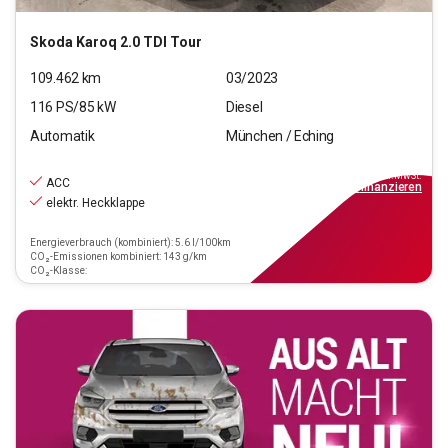
Skoda
Karoq 2.0 TDI Tour
109.462
km
03/2023
116
PS/
85
kW
Diesel
Automatik
München / Eching
21.440
€
inkl.MwSt.
ACC
ab
249€
mtl.
finanzieren
elektr. Heckklappe
Energieverbrauch (kombiniert): 5.6 l/100km
CO₂-Emissionen kombiniert: 143 g/km
CO₂-Klasse: