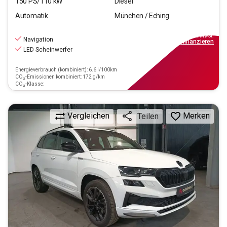
150
PS/
110
kW
Diesel
Automatik
München / Eching
24.970
€
inkl.MwSt.
Navigation
ab
289€
mtl.
finanzieren
LED Scheinwerfer
Energieverbrauch (kombiniert): 6.6 l/100km
CO₂-Emissionen kombiniert: 172 g/km
CO₂-Klasse:
Vergleichen
Merken
Teilen