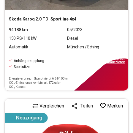
Skoda
Karoq 2.0 TDI Sportline 4x4
94.188
km
05/2023
150
PS/
110
kW
Diesel
Automatik
München / Eching
25.220
€
inkl.MwSt.
Anhängerkupplung
ab
227€
mtl.
finanzieren
Sportsitze
Energieverbrauch (kombiniert): 6.6 l/100km
CO₂-Emissionen kombiniert: 172 g/km
CO₂-Klasse:
Vergleichen
Merken
Teilen