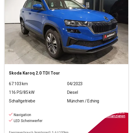
Skoda
Karoq 2.0 TDI Tour
67.103
km
04/2023
116
PS/
85
kW
Diesel
Schaltgetriebe
München / Eching
21.970
€
inkl.MwSt.
Navigation
ab
198€
mtl.
finanzieren
LED Scheinwerfer
Energieverbrauch (kombiniert): 5.6 l/100km