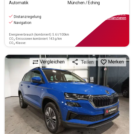
Automatik
München / Eching
18.550
€
inkl.MwSt.
Distanzregelung
ab
167€
mtl.
finanzieren
Navigation
Energieverbrauch (kombiniert): 5.6 l/100km
CO₂-Emissionen kombiniert: 143 g/km
CO₂-Klasse:
Vergleichen
Merken
Teilen