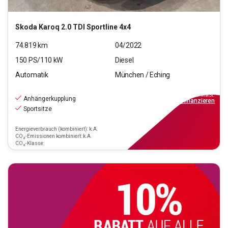
Skoda
Karoq 2.0 TDI Sportline 4x4
74.819
km
04/2022
150
PS/
110
kW
Diesel
Automatik
München / Eching
24.660
€
inkl.MwSt.
Anhängerkupplung
ab
222€
mtl.
finanzieren
Sportsitze
Energieverbrauch (kombiniert): k.A.
CO₂-Emissionen kombiniert: k.A.
CO₂-Klasse: