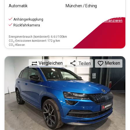
Automatik
München / Eching
24.550
€
inkl.MwSt.
Anhängerkupplung
ab
221€
mtl.
finanzieren
Rückfahrkamera
Energieverbrauch (kombiniert): 6.6 l/100km
CO₂-Emissionen kombiniert: 172 g/km
CO₂-Klasse:
Vergleichen
Merken
Teilen