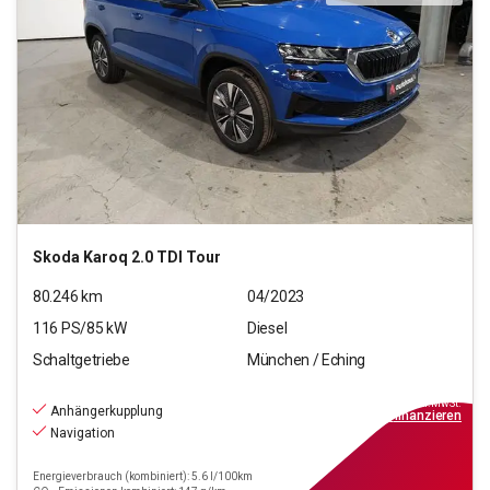
Skoda
Karoq 2.0 TDI Tour
80.246
km
04/2023
116
PS/
85
kW
Diesel
Schaltgetriebe
München / Eching
18.970
€
inkl.MwSt.
Anhängerkupplung
ab
171€
mtl.
finanzieren
Navigation
Energieverbrauch (kombiniert): 5.6 l/100km