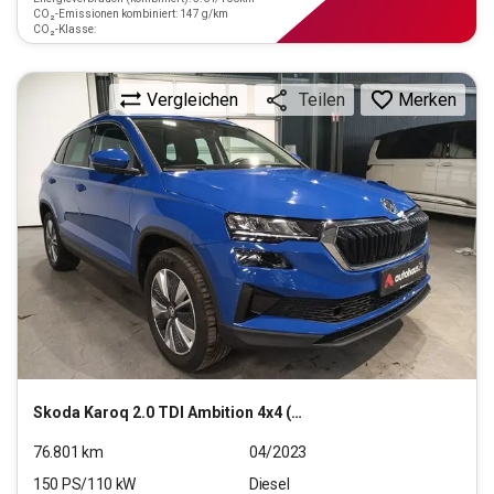
CO₂-Emissionen kombiniert: 147 g/km
CO₂-Klasse:
Vergleichen
Merken
Teilen
Skoda
Karoq 2.0 TDI Ambition 4x4 (EURO 6d)
76.801
km
04/2023
150
PS/
110
kW
Diesel