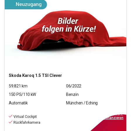
Skoda
Karoq 1.5 TSI Clever
59.821
km
06/2022
150
PS/
110
kW
Benzin
Automatik
München / Eching
24.880
€
inkl.MwSt.
Virtual Cockpit
ab
289€
mtl.
finanzieren
Rückfahrkamera