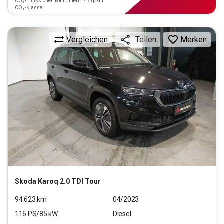
CO₂-Emissionen kombiniert: 147 g/km
CO₂-Klasse:
Vergleichen
Merken
Teilen
Skoda
Karoq 2.0 TDI Tour
94.623
km
04/2023
116
PS/
85
kW
Diesel