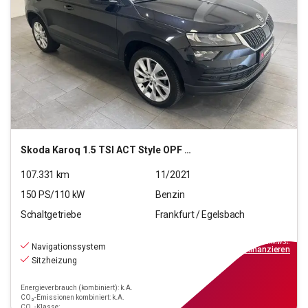
Skoda
Karoq 1.5 TSI ACT Style OPF (EURO 6d)
107.331
km
11/2021
150
PS/
110
kW
Benzin
Schaltgetriebe
Frankfurt / Egelsbach
17.470
€
inkl.MwSt.
Navigationssystem
ab
158€
mtl.
finanzieren
Sitzheizung
Energieverbrauch (kombiniert): k.A.
CO₂-Emissionen kombiniert: k.A.
CO₂-Klasse: