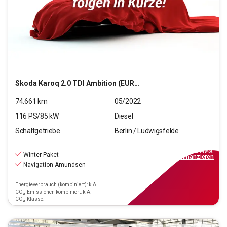
Skoda
Karoq 2.0 TDI Ambition (EURO 6d)
74.661
km
05/2022
116
PS/
85
kW
Diesel
Schaltgetriebe
Berlin / Ludwigsfelde
20.550
€
inkl.MwSt.
Winter-Paket
ab
185€
mtl.
finanzieren
Navigation Amundsen
Energieverbrauch (kombiniert): k.A.
CO₂-Emissionen kombiniert: k.A.
CO₂-Klasse: