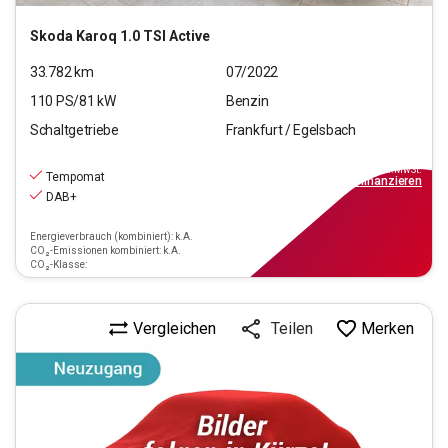
Skoda
Karoq 1.0 TSI Active
33.782
km
07/2022
110
PS/
81
kW
Benzin
Schaltgetriebe
Frankfurt / Egelsbach
19.890
€
inkl.MwSt.
Tempomat
ab
229€
mtl.
finanzieren
DAB+
Energieverbrauch (kombiniert): k.A.
CO₂-Emissionen kombiniert: k.A.
CO₂-Klasse:
Vergleichen
Merken
Teilen