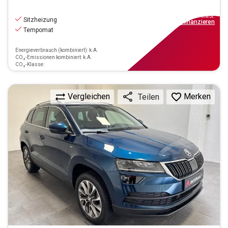
17.890
€
inkl.MwSt.
Sitzheizung
ab
161€
mtl.
finanzieren
Tempomat
Energieverbrauch (kombiniert): k.A.
CO₂-Emissionen kombiniert: k.A.
CO₂-Klasse:
Vergleichen
Merken
Teilen