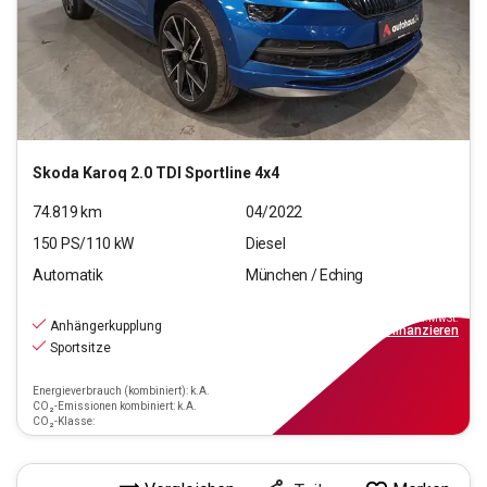
Skoda
Karoq 2.0 TDI Sportline 4x4
74.819
km
04/2022
150
PS/
110
kW
Diesel
Automatik
München / Eching
24.660
€
inkl.MwSt.
Anhängerkupplung
ab
222€
mtl.
finanzieren
Sportsitze
Energieverbrauch (kombiniert): k.A.
CO₂-Emissionen kombiniert: k.A.
CO₂-Klasse: