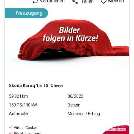
Vergleichen
Merken
Teilen
Skoda
Karoq 1.5 TSI Clever
59.821
km
06/2022
150
PS/
110
kW
Benzin
Automatik
München / Eching
24.880
€
inkl.MwSt.
Virtual Cockpit
ab
289€
mtl.
finanzieren
Rückfahrkamera