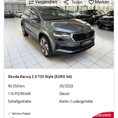
Vergleichen
Merken
Teilen
Skoda
Karoq 2.0 TDI Style (EURO 6d)
96.350
km
05/2023
116
PS/
85
kW
Diesel
Schaltgetriebe
Berlin / Ludwigsfelde
20.790
€
inkl.MwSt.
Winter-Paket
ab
187€
mtl.
finanzieren