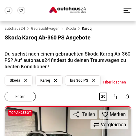
autohaus24
Gebrauchtwagen
Skoda
Karoq
Zum Antrag
Alle Fragen & Antworten
München
Berlin
Skoda Karoq Ab-360 PS Angebote
Wir bewerten dein Auto
Rund um die Inzahlungnahme
Frankfurt
Wuppertal
Du suchst nach einem gebrauchten Skoda Karoq Ab-360
PS? Auf autohaus24 findest du deinen Traumwagen zu
besten Konditionen!
Skoda
Karoq
bis 360 PS
Filter löschen
Filter
20
TOP ANGEBOT
Merken
Teilen
Vergleichen