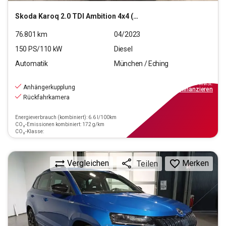
Skoda
Karoq 2.0 TDI Ambition 4x4 (EURO 6d)
76.801
km
04/2023
150
PS/
110
kW
Diesel
Automatik
München / Eching
24.550
€
inkl.MwSt.
Anhängerkupplung
ab
221€
mtl.
finanzieren
Rückfahrkamera
Energieverbrauch (kombiniert): 6.6 l/100km
CO₂-Emissionen kombiniert: 172 g/km
CO₂-Klasse:
Vergleichen
Merken
Teilen