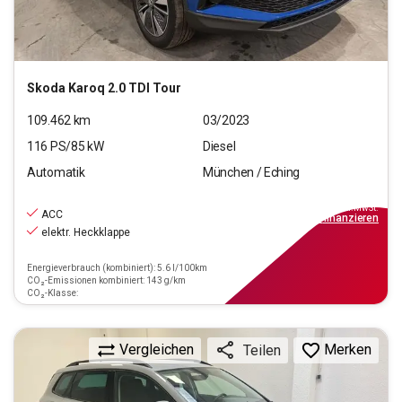
Skoda
Karoq 2.0 TDI Tour
109.462
km
03/2023
116
PS/
85
kW
Diesel
Automatik
München / Eching
21.440
€
inkl.MwSt.
ACC
ab
249€
mtl.
finanzieren
elektr. Heckklappe
Energieverbrauch (kombiniert): 5.6 l/100km
CO₂-Emissionen kombiniert: 143 g/km
CO₂-Klasse:
Vergleichen
Merken
Teilen