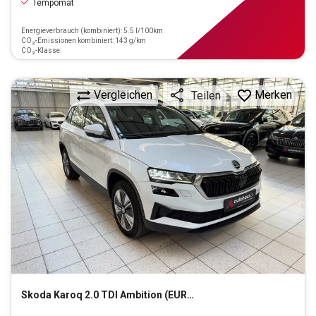
Tempomat
Energieverbrauch (kombiniert): 5.5 l/100km
CO₂-Emissionen kombiniert: 143 g/km
CO₂-Klasse:
Vergleichen
Merken
Teilen
Skoda
Karoq 2.0 TDI Ambition (EURO 6d)