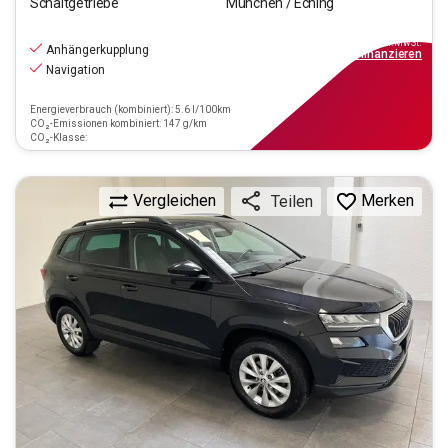
Schaltgetriebe
München / Eching
18.970
€
inkl.MwSt.
Anhängerkupplung
ab
171€
mtl.
finanzieren
Navigation
Energieverbrauch (kombiniert): 5.6 l/100km
CO₂-Emissionen kombiniert: 147 g/km
CO₂-Klasse:
Vergleichen
Merken
Teilen