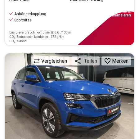
24.220
€
inkl.MwSt.
Anhängerkupplung
ab
218€
mtl.
finanzieren
Sportsitze
Energieverbrauch (kombiniert): 6.6 l/100km
CO₂-Emissionen kombiniert: 172 g/km
CO₂-Klasse:
Vergleichen
Merken
Teilen