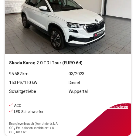
Skoda
Karoq 2.0 TDI Tour (EURO 6d)
95.582
km
03/2023
150
PS/
110
kW
Diesel
Schaltgetriebe
Wuppertal
20.190
€
inkl.MwSt.
ACC
ab
182€
mtl.
finanzieren
LED-Scheinwerfer
Energieverbrauch (kombiniert): k.A.
CO₂-Emissionen kombiniert: k.A.
CO₂-Klasse: