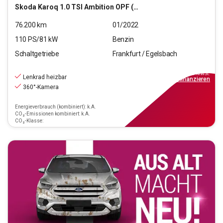
Skoda
Karoq 1.0 TSI Ambition OPF (EURO 6d)
76.200
km
01/2022
110
PS/
81
kW
Benzin
Schaltgetriebe
Frankfurt / Egelsbach
17.470
€
inkl.MwSt.
Lenkrad heizbar
ab
158€
mtl.
finanzieren
360°-Kamera
Energieverbrauch (kombiniert): k.A.
CO₂-Emissionen kombiniert: k.A.
CO₂-Klasse: