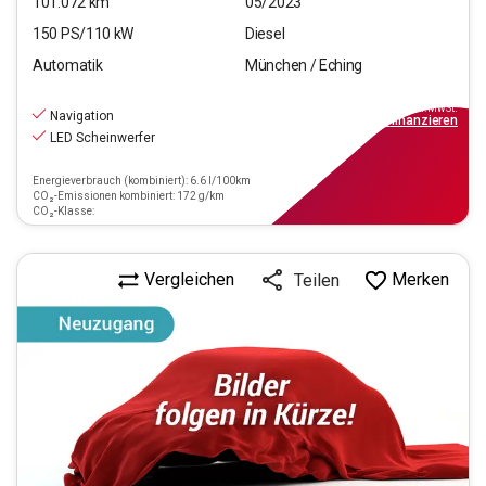
101.072
km
05/2023
150
PS/
110
kW
Diesel
Automatik
München / Eching
24.970
€
inkl.MwSt.
Navigation
ab
289€
mtl.
finanzieren
LED Scheinwerfer
Energieverbrauch (kombiniert): 6.6 l/100km
CO₂-Emissionen kombiniert: 172 g/km
CO₂-Klasse:
Vergleichen
Merken
Teilen