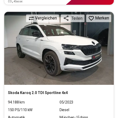
CO₂-Klasse:
Vergleichen
Merken
Teilen
Skoda
Karoq 2.0 TDI Sportline 4x4
94.188
km
05/2023
150
PS/
110
kW
Diesel
Automatik
München / Eching