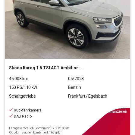
Skoda
Karoq 1.5 TSI ACT Ambition OPF (EURO 6d)
45.008
km
05/2023
150
PS/
110
kW
Benzin
Schaltgetriebe
Frankfurt / Egelsbach
23.440
€
inkl.MwSt.
Rückfahrkamera
ab
211€
mtl.
finanzieren
DAB Radio
Energieverbrauch (kombiniert): 7.2 l/100km
CO₂-Emissionen kombiniert: 163 g/km