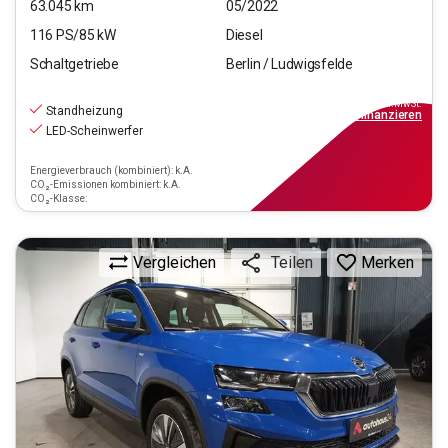
63.045
km
05/2022
116
PS/
85
kW
Diesel
Schaltgetriebe
Berlin / Ludwigsfelde
20.990
€
inkl.MwSt.
Standheizung
ab
189€
mtl.
finanzieren
LED-Scheinwerfer
Energieverbrauch (kombiniert): k.A.
CO₂-Emissionen kombiniert: k.A.
CO₂-Klasse:
Vergleichen
Merken
Teilen