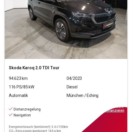
Skoda
Karoq 2.0 TDI Tour
94.623
km
04/2023
116
PS/
85
kW
Diesel
Automatik
München / Eching
18.550
€
inkl.MwSt.
Distanzregelung
ab
167€
mtl.
finanzieren
Navigation
Energieverbrauch (kombiniert): 5.6 l/100km
CO₂-Emissionen kombiniert: 143 g/km