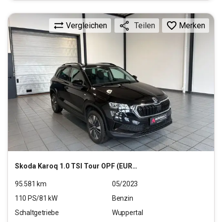
Vergleichen
Merken
Teilen
Skoda
Karoq 1.0 TSI Tour OPF (EURO 6d)
95.581
km
05/2023
110
PS/
81
kW
Benzin
Schaltgetriebe
Wuppertal