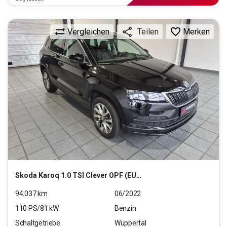
Vergleichen
Merken
Teilen
Skoda
Karoq 1.0 TSI Clever OPF (EURO 6d)
94.037
km
06/2022
110
PS/
81
kW
Benzin
Schaltgetriebe
Wuppertal