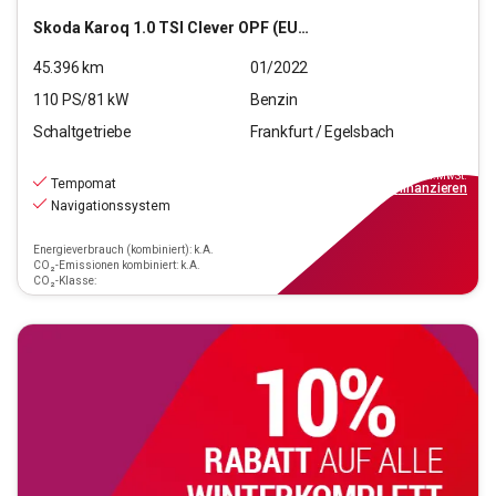
Skoda
Karoq 1.0 TSI Clever OPF (EURO 6d)
45.396
km
01/2022
110
PS/
81
kW
Benzin
Schaltgetriebe
Frankfurt / Egelsbach
17.970
€
inkl.MwSt.
Tempomat
ab
162€
mtl.
finanzieren
Navigationssystem
Energieverbrauch (kombiniert): k.A.
CO₂-Emissionen kombiniert: k.A.
CO₂-Klasse: