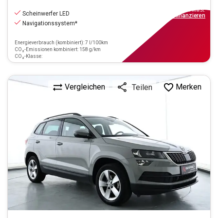
16.890
€
inkl.MwSt.
Scheinwerfer LED
ab
152€
mtl.
finanzieren
Navigationssystem*
Energieverbrauch (kombiniert): 7 l/100km
CO₂-Emissionen kombiniert: 158 g/km
CO₂-Klasse:
Vergleichen
Merken
Teilen