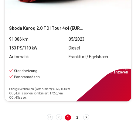
Skoda
Karoq 2.0 TDI Tour 4x4 (EURO 6d)
91.086
km
05/2023
150
PS/
110
kW
Diesel
Automatik
Frankfurt / Egelsbach
25.470
€
inkl.MwSt.
Standheizung
ab
189€
mtl.
finanzieren
Panoramadach
Energieverbrauch (kombiniert): 6.6 l/100km
CO₂-Emissionen kombiniert: 172 g/km
CO₂-Klasse:
1
2