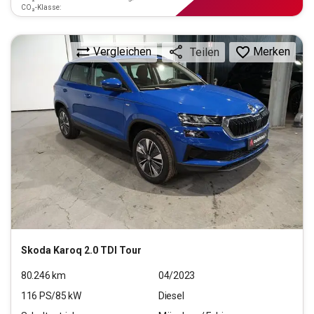
CO₂-Klasse:
Vergleichen
Merken
Teilen
Skoda
Karoq 2.0 TDI Tour
80.246
km
04/2023
116
PS/
85
kW
Diesel