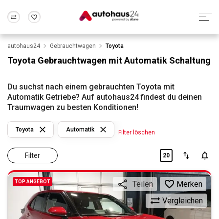
autohaus24
Gebrauchtwagen
Toyota
Zum Antrag
Alle Fragen & Antworten
München
Berlin
Toyota Gebrauchtwagen mit Automatik Schaltung
Wir bewerten dein Auto
Rund um die Inzahlungnahme
Frankfurt
Wuppertal
Du suchst nach einem gebrauchten Toyota mit
Automatik Getriebe? Auf autohaus24 findest du deinen
Traumwagen zu besten Konditionen!
Toyota
Automatik
Filter löschen
Filter
20
TOP ANGEBOT
Merken
Teilen
Vergleichen