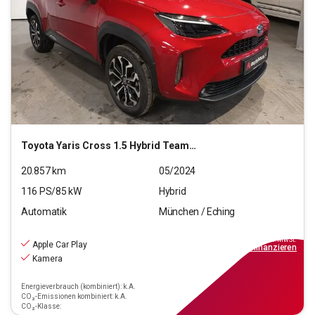
Toyota
Yaris Cross 1.5 Hybrid Team D
20.857
km
05/2024
116
PS/
85
kW
Hybrid
Automatik
München / Eching
22.220
€
inkl.MwSt.
Apple Car Play
ab
200€
mtl.
finanzieren
Kamera
Energieverbrauch (kombiniert): k.A.
CO₂-Emissionen kombiniert: k.A.
CO₂-Klasse: