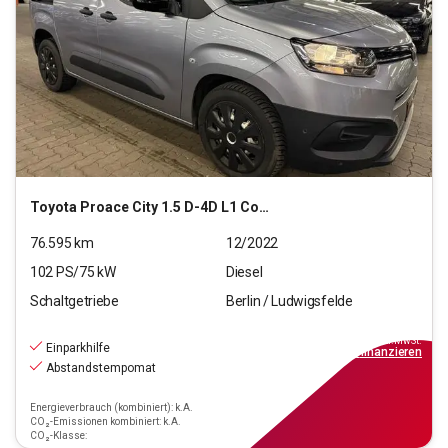
Toyota
Proace City 1.5 D-4D L1 Comfort S/S (EURO 6d)
76.595
km
12/2022
102
PS/
75
kW
Diesel
Schaltgetriebe
Berlin / Ludwigsfelde
13.690
€
inkl.MwSt.
Einparkhilfe
ab
124€
mtl.
finanzieren
Abstandstempomat
Energieverbrauch (kombiniert): k.A.
CO₂-Emissionen kombiniert: k.A.
CO₂-Klasse: