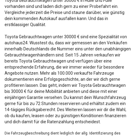
Toyota Gebrauchtwagen unter 30000 € in Hülle und Fülle
vorhanden sind und laden dich gern zu einer Probefahrt ein.
Vergleiche jederzeit die Preise und staune darüber, wie günstig
dein kommenden Autokauf ausfallen kann. Und das in
erstklassiger Qualität.
Toyota Gebrauchtwagen unter 30000 € sind eine Spezialität von
autohaus24. Wusstest du, dass wir gemessen an den Verkäufen
innerhalb Deutschlands die Nummer eins unter den unabhängigen
Gebrauchtwagenhändlern sind. Seit 15 Jahren verkaufen wir
bereits Toyota Gebrauchtwagen und verfügen über eine
entsprechende Erfahrung, die wir immer wieder für besondere
Angebote nutzen. Mehr als 100.000 verkaufte Fahrzeuge
dokumentieren eine Erfolgsgeschichte, an der wir dich gerne
profitieren lassen. Das geht, indem wir Toyota Gebrauchtwagen
bis 30000 € für deine Mobilität anbieten und diese mit einer
einjährigen Garantie versehen. Du kannst dein Wunschfahrzeug
gerne für bis zu 72 Stunden reservieren und erhältst zudem ein
14-tägiges Rückgaberecht. Des Weiteren lassen wir dir die Wahl,
ob du kaufen, leasen oder zu günstigen Konditionen finanzieren
und dich damit für die Ratenzahlung entscheidest.
Die Fahrzeugbeschreibung dient lediglich der allg. Identifizierung des