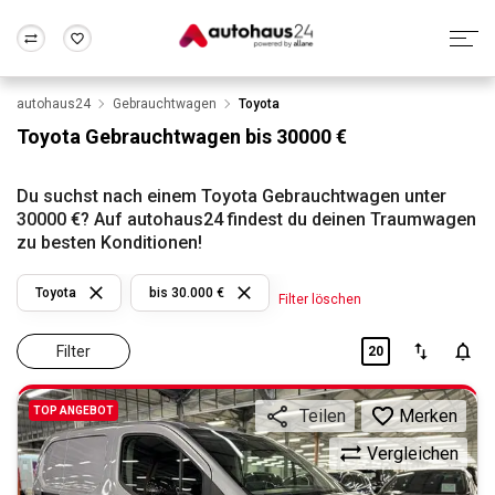
autohaus24
Gebrauchtwagen
Toyota
Zum Antrag
Alle Fragen & Antworten
München
Berlin
Toyota Gebrauchtwagen bis 30000 €
Wir bewerten dein Auto
Rund um die Inzahlungnahme
Frankfurt
Wuppertal
Du suchst nach einem Toyota Gebrauchtwagen unter
30000 €? Auf autohaus24 findest du deinen Traumwagen
zu besten Konditionen!
Toyota
bis 30.000 €
Filter löschen
Filter
20
TOP ANGEBOT
Merken
Teilen
Vergleichen