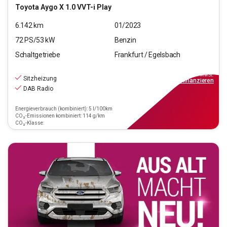
Toyota
Aygo X 1.0 VVT-i Play
6.142
km
01/2023
72
PS/
53
kW
Benzin
Schaltgetriebe
Frankfurt / Egelsbach
14.870
€
inkl.MwSt.
Sitzheizung
ab
134€
mtl.
finanzieren
DAB Radio
Energieverbrauch (kombiniert): 5 l/100km
CO₂-Emissionen kombiniert: 114 g/km
CO₂-Klasse: