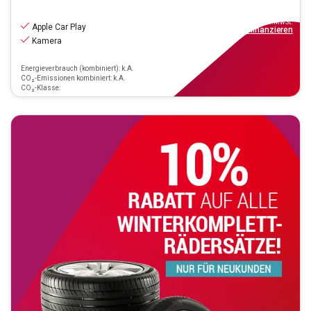
22.220
€
inkl.MwSt.
Apple Car Play
ab
200€
mtl.
finanzieren
Kamera
Energieverbrauch (kombiniert): k.A.
CO₂-Emissionen kombiniert: k.A.
CO₂-Klasse: