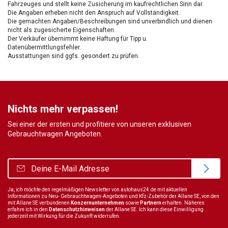
Fahrzeuges und stellt keine Zusicherung im kaufrechtlichen Sinn dar.
Die Angaben erheben nicht den Anspruch auf Vollständigkeit.
Die gemachten Angaben/Beschreibungen sind unverbindlich und dienen
nicht als zugesicherte Eigenschaften.
Der Verkäufer übernimmt keine Haftung für Tipp u.
Datenübermittlungsfehler.
Ausstattungen sind ggfs. gesondert zu prüfen.
Nichts mehr verpassen!
Sei einer der ersten und profitiere von unseren exklusiven
Gebrauchtwagen Angeboten.
Ja, ich möchte den regelmäßigen Newsletter von autohaus24.de mit aktuellen
Informationen zu Neu- Gebrauchtwagen-Angeboten und Kfz-Zubehör der Allane SE, von den
mit Allane SE verbundenen
Konzernunternehmen
sowie
Partnern
erhalten. Näheres
erfahre ich in den
Datenschutzhinweisen
der Allane SE. Ich kann diese Einwilligung
jederzeit mit Wirkung für die Zukunft widerrufen.