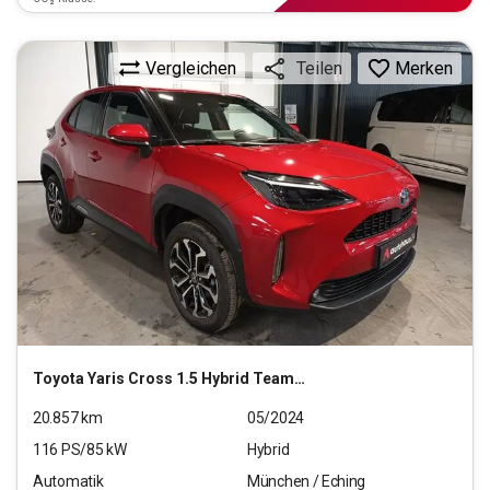
Vergleichen
Merken
Teilen
Toyota
Yaris Cross 1.5 Hybrid Team D
20.857
km
05/2024
116
PS/
85
kW
Hybrid
Automatik
München / Eching