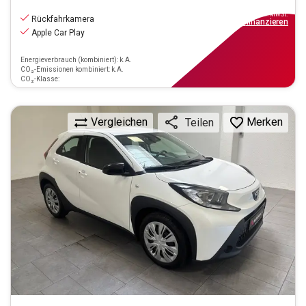
10.470
€
inkl.MwSt.
Rückfahrkamera
ab
95€
mtl.
finanzieren
Apple Car Play
Energieverbrauch (kombiniert): k.A.
CO₂-Emissionen kombiniert: k.A.
CO₂-Klasse:
Vergleichen
Merken
Teilen