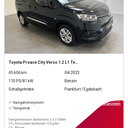
Toyota
Proace City Verso 1.2 L1 Team D S/S (EURO 6d)
45.606
km
04/2023
110
PS/
81
kW
Benzin
Schaltgetriebe
Frankfurt / Egelsbach
21.770
€
inkl.MwSt.
Navigationssystem
ab
196€
mtl.
finanzieren
Tempomat
Energieverbrauch (kombiniert): 5.5 l/100km
CO₂-Emissionen kombiniert: 125 g/km
CO₂-Klasse: