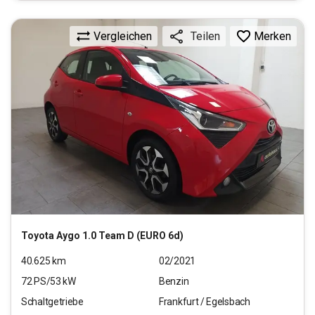
Vergleichen
Merken
Teilen
Toyota
Aygo 1.0 Team D (EURO 6d)
40.625
km
02/2021
72
PS/
53
kW
Benzin
Schaltgetriebe
Frankfurt / Egelsbach