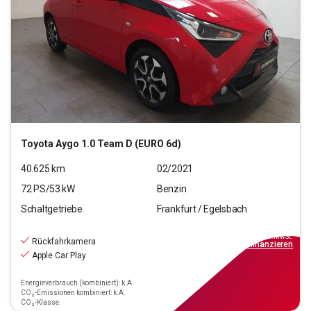
Toyota
Aygo 1.0 Team D (EURO 6d)
40.625
km
02/2021
72
PS/
53
kW
Benzin
Schaltgetriebe
Frankfurt / Egelsbach
10.470
€
inkl.MwSt.
Rückfahrkamera
ab
95€
mtl.
finanzieren
Apple Car Play
Energieverbrauch (kombiniert): k.A.
CO₂-Emissionen kombiniert: k.A.
CO₂-Klasse: