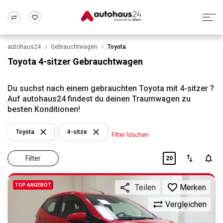
autohaus24
Gebrauchtwagen
Toyota
Zum Antrag
Alle Fragen & Antworten
München
Berlin
Toyota 4-sitzer Gebrauchtwagen
Wir bewerten dein Auto
Rund um die Inzahlungnahme
Frankfurt
Wuppertal
Du suchst nach einem gebrauchten Toyota mit 4-sitzer ?
Auf autohaus24 findest du deinen Traumwagen zu
besten Konditionen!
Toyota
4-sitze
Filter löschen
Filter
20
TOP ANGEBOT
Merken
Teilen
Vergleichen