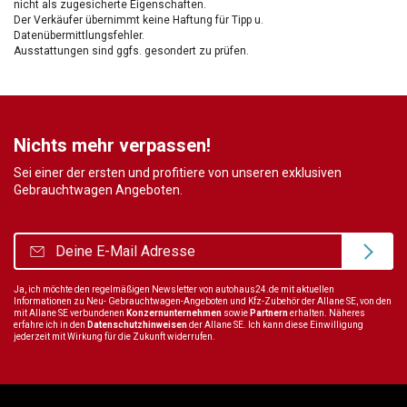
nicht als zugesicherte Eigenschaften.
Der Verkäufer übernimmt keine Haftung für Tipp u.
Datenübermittlungsfehler.
Ausstattungen sind ggfs. gesondert zu prüfen.
Nichts mehr verpassen!
Sei einer der ersten und profitiere von unseren exklusiven
Gebrauchtwagen Angeboten.
Ja, ich möchte den regelmäßigen Newsletter von autohaus24.de mit aktuellen
Informationen zu Neu- Gebrauchtwagen-Angeboten und Kfz-Zubehör der Allane SE, von den
mit Allane SE verbundenen
Konzernunternehmen
sowie
Partnern
erhalten. Näheres
erfahre ich in den
Datenschutzhinweisen
der Allane SE. Ich kann diese Einwilligung
jederzeit mit Wirkung für die Zukunft widerrufen.