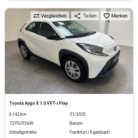
Vergleichen
Merken
Teilen
Toyota
Aygo X 1.0 VVT-i Play
6.142
km
01/2023
72
PS/
53
kW
Benzin
Schaltgetriebe
Frankfurt / Egelsbach