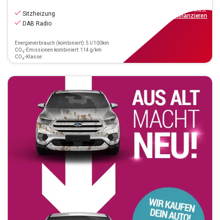
14.870
€
inkl.MwSt.
Sitzheizung
ab
134€
mtl.
finanzieren
DAB Radio
Energieverbrauch (kombiniert): 5 l/100km
CO₂-Emissionen kombiniert: 114 g/km
CO₂-Klasse: