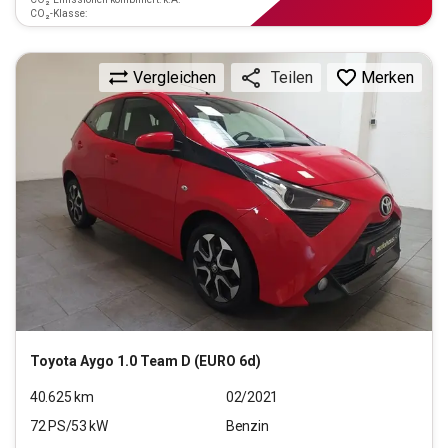
CO₂-Klasse:
Vergleichen
Merken
Teilen
Toyota
Aygo 1.0 Team D (EURO 6d)
40.625
km
02/2021
72
PS/
53
kW
Benzin