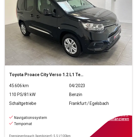
Toyota
Proace City Verso 1.2 L1 Team D S/S (EURO 6d)
45.606
km
04/2023
110
PS/
81
kW
Benzin
Schaltgetriebe
Frankfurt / Egelsbach
21.770
€
inkl.MwSt.
Navigationssystem
ab
196€
mtl.
finanzieren
Tempomat
Energieverbrauch (kombiniert): 5.5 l/100km