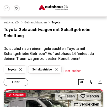
autohaus24
Gebrauchtwagen
Toyota
Zum Antrag
Alle Fragen & Antworten
München
Berlin
Toyota Gebrauchtwagen mit Schaltgetriebe
Wir bewerten dein Auto
Rund um die Inzahlungnahme
Schaltung
Frankfurt
Wuppertal
Du suchst nach einem gebrauchten Toyota mit
Schaltgetriebe Getriebe? Auf autohaus24 findest du
deinen Traumwagen zu besten Konditionen!
Toyota
Schaltgetriebe
Filter löschen
Filter
20
TOP ANGEBOT
Merken
Teilen
Vergleichen