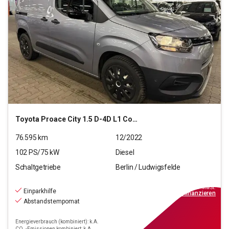
Toyota
Proace City 1.5 D-4D L1 Comfort S/S (EURO 6d)
76.595
km
12/2022
102
PS/
75
kW
Diesel
Schaltgetriebe
Berlin / Ludwigsfelde
13.690
€
inkl.MwSt.
Einparkhilfe
ab
124€
mtl.
finanzieren
Abstandstempomat
Energieverbrauch (kombiniert): k.A.
CO₂-Emissionen kombiniert: k.A.