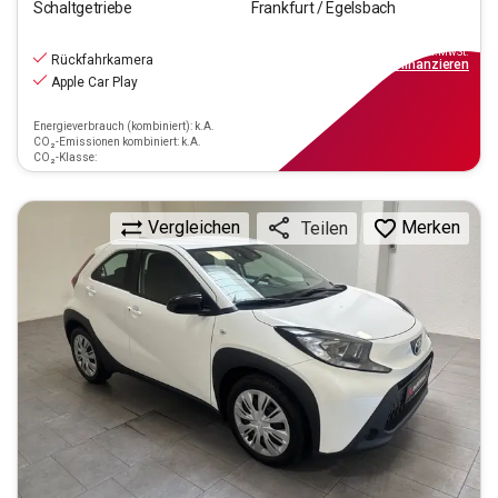
Schaltgetriebe
Frankfurt / Egelsbach
10.470
€
inkl.MwSt.
Rückfahrkamera
ab
95€
mtl.
finanzieren
Apple Car Play
Energieverbrauch (kombiniert): k.A.
CO₂-Emissionen kombiniert: k.A.
CO₂-Klasse:
Vergleichen
Merken
Teilen