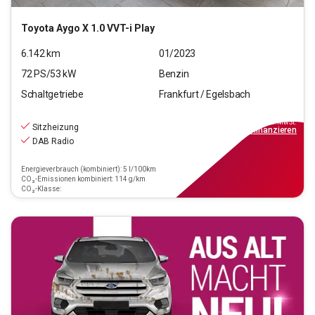
Toyota
Aygo X 1.0 VVT-i Play
6.142
km
01/2023
72
PS/
53
kW
Benzin
Schaltgetriebe
Frankfurt / Egelsbach
14.870
€
inkl.MwSt.
Sitzheizung
ab
134€
mtl.
finanzieren
DAB Radio
Energieverbrauch (kombiniert): 5 l/100km
CO₂-Emissionen kombiniert: 114 g/km
CO₂-Klasse: