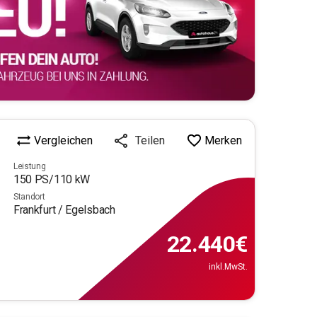
Vergleichen
Merken
Teilen
Leistung
150
PS/
110
kW
Standort
Frankfurt / Egelsbach
22.440
€
inkl.MwSt.