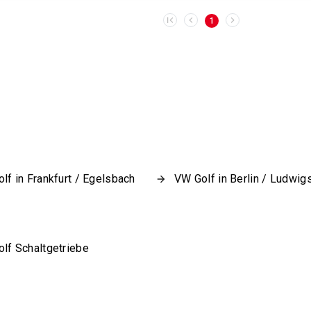
1
lf in Frankfurt / Egelsbach
VW Golf in Berlin / Ludwig
lf Schaltgetriebe