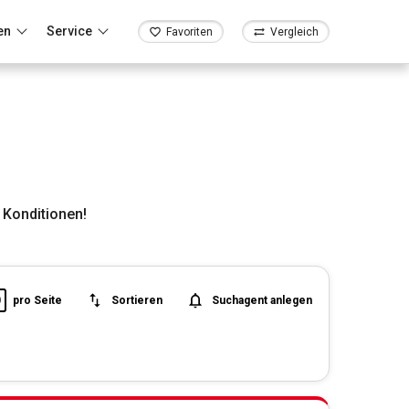
en
Service
Favoriten
Vergleich
 Konditionen!
0
pro Seite
Sortieren
Suchagent anlegen