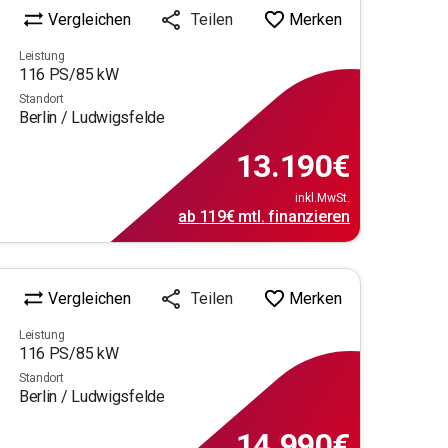
Vergleichen
Merken
Teilen
Leistung
116
PS/
85
kW
Standort
Berlin / Ludwigsfelde
13.190
€
inkl.MwSt.
ab
119€
mtl.
finanzieren
Vergleichen
Merken
Teilen
Leistung
116
PS/
85
kW
Standort
Berlin / Ludwigsfelde
14.990
€