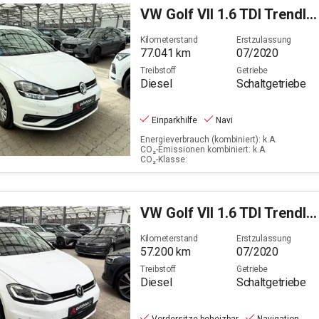
VW
Golf VII 1.6 TDI Trendline (EURO 6d-TEMP)
Filter löschen
Kilometerstand
Erstzulassung
77.041
km
07/2020
Treibstoff
Getriebe
Diesel
Schaltgetriebe
Einparkhilfe
Navi
Energieverbrauch (kombiniert): k.A.
CO₂-Emissionen kombiniert: k.A.
CO₂-Klasse:
VW
Golf VII 1.6 TDI Trendline (EURO 6d-TEMP)
Kilometerstand
Erstzulassung
57.200
km
07/2020
Treibstoff
Getriebe
Diesel
Schaltgetriebe