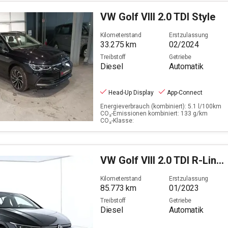
VW
Golf VIII 2.0 TDI Style
Kilometerstand
Erstzulassung
33.275
km
02/2024
Treibstoff
Getriebe
Diesel
Automatik
Head-Up Display
App-Connect
Energieverbrauch (kombiniert): 5.1 l/100km
CO₂-Emissionen kombiniert: 133 g/km
CO₂-Klasse:
VW
Golf VIII 2.0 TDI R-Line (EURO 6d)
Kilometerstand
Erstzulassung
85.773
km
01/2023
Treibstoff
Getriebe
Diesel
Automatik