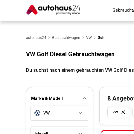
Gebraucht
Zum Antrag
Alle Fragen & Antworten
München
Wir bewerten dein Auto
autohaus24
Gebrauchtwagen
Rund um die Inzahlungnahme
VW
Golf
VW Golf Diesel Gebrauchtwagen
Du suchst nach einem gebrauchten VW Golf Dies
8
Angebo
Marke & Modell
VW
VW
Modell