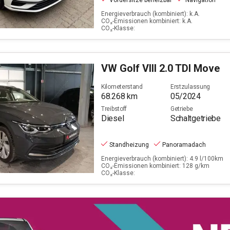
Vordersitze beheizbar
Navigation
Energieverbrauch (kombiniert): k.A.
CO₂-Emissionen kombiniert: k.A.
CO₂-Klasse:
VW
Golf VIII 2.0 TDI Move
Kilometerstand
Erstzulassung
68.268
km
05/2024
Treibstoff
Getriebe
Diesel
Schaltgetriebe
Standheizung
Panoramadach
Energieverbrauch (kombiniert): 4.9 l/100km
CO₂-Emissionen kombiniert: 128 g/km
CO₂-Klasse: