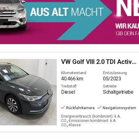
VW
Golf VIII 2.0 TDI Active (EURO 6d)
Kilometerstand
Erstzulassung
40.466
km
05/2023
Treibstoff
Getriebe
Diesel
Schaltgetriebe
Rückfahrkamera
Navigationssystem
Energieverbrauch (kombiniert): k.A.
CO₂-Emissionen kombiniert: k.A.
CO₂-Klasse: