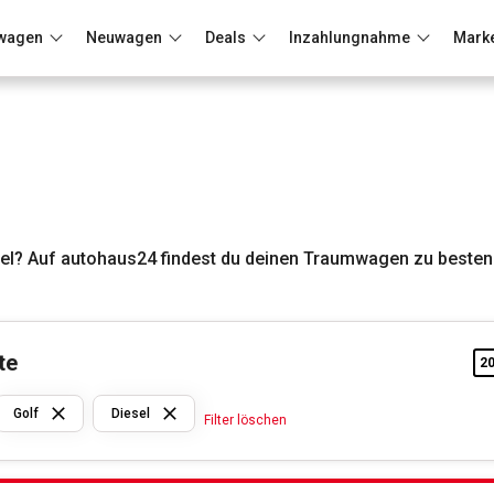
wagen
Neuwagen
Deals
Inzahlungnahme
Mark
Berlin
Frankfurt
Wuppertal
el? Auf autohaus24 findest du deinen Traumwagen zu besten
te
2
VW
Golf
Diesel
Filter löschen
Golf
Diesel