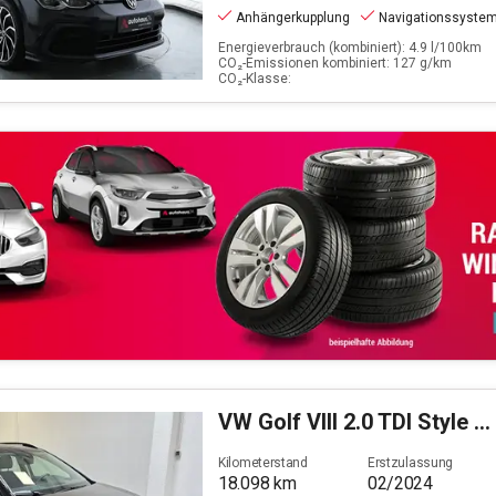
Anhängerkupplung
Navigationssyste
Energieverbrauch (kombiniert): 4.9 l/100km
CO₂-Emissionen kombiniert: 127 g/km
CO₂-Klasse:
VW
Golf VIII 2.0 TDI Style (EURO 6d)
Kilometerstand
Erstzulassung
18.098
km
02/2024