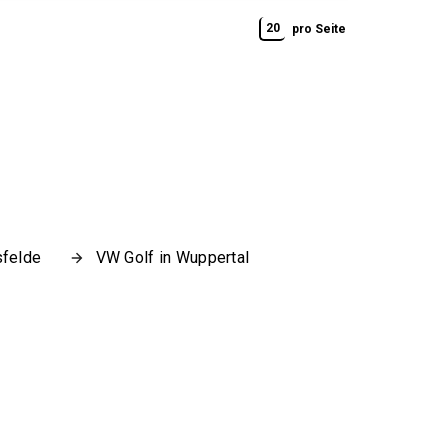
20
pro Seite
sfelde
VW Golf in Wuppertal