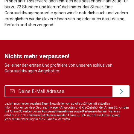
Probefahrt. Reserviere doch einfach das passenden Fahrzeug für
bis zu 72 Stunden und klemm’ dich hinter das Steuer. Eine
Gebrauchtwagengarantie geben wir dir natürlich auch und zudem
ermöglichen wir die clevere Finanzierung oder auch das Leasing.
Einfach und überzeugend.
Nichts mehr verpassen!
Sei einer der ersten und profitiere von unseren exklusiven
Gebrauchtwagen Angeboten.
Ja, ich möchte den regelmäßigen Newsletter von autohaus24.de mit aktuellen
Informationen zu Neu- Gebrauchtwagen-Angeboten und Kfz-Zubehör der Allane SE, von den
mit Allane SE verbundenen
Konzernunternehmen
sowie
Partnern
erhalten. Näheres
erfahre ich in den
Datenschutzhinweisen
der Allane SE. Ich kann diese Einwilligung
jederzeit mit Wirkung für die Zukunft widerrufen.