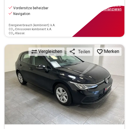
14.990
€
inkl.MwSt.
Vordersitze beheizbar
ab
135€
mtl.
finanzieren
Navigation
Energieverbrauch (kombiniert): k.A.
CO₂-Emissionen kombiniert: k.A.
CO₂-Klasse:
Vergleichen
Merken
Teilen