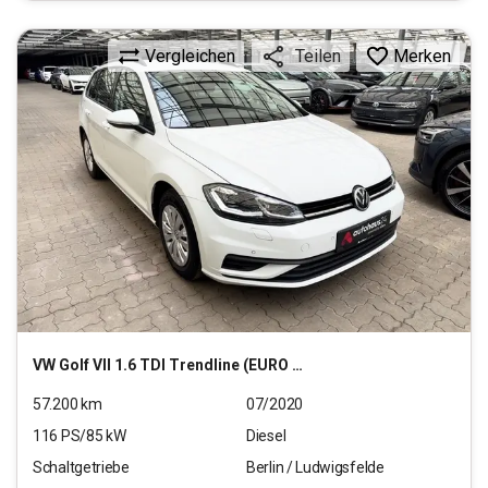
Vergleichen
Merken
Teilen
VW
Golf VII 1.6 TDI Trendline (EURO 6d-TEMP)
57.200
km
07/2020
116
PS/
85
kW
Diesel
Schaltgetriebe
Berlin / Ludwigsfelde