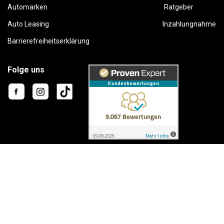
Automarken
Ratgeber
Auto Leasing
Inzahlungnahme
Barrierefreiheitserklärung
Folge uns
This site is protected by reCAPTCHA and the Google
Privacy Policy
and
Terms of Service
apply.
Karriere
AGB
Widerruf
Datenschutz
Impressum