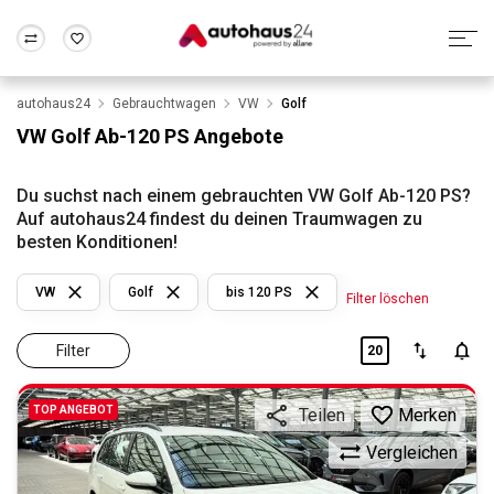
autohaus24
Gebrauchtwagen
VW
Golf
Zum Antrag
Alle Fragen & Antworten
München
Berlin
VW Golf Ab-120 PS Angebote
Wir bewerten dein Auto
Rund um die Inzahlungnahme
Frankfurt
Wuppertal
Du suchst nach einem gebrauchten VW Golf Ab-120 PS?
Auf autohaus24 findest du deinen Traumwagen zu
besten Konditionen!
VW
Golf
bis 120 PS
Filter löschen
Filter
20
TOP ANGEBOT
Merken
Teilen
Vergleichen