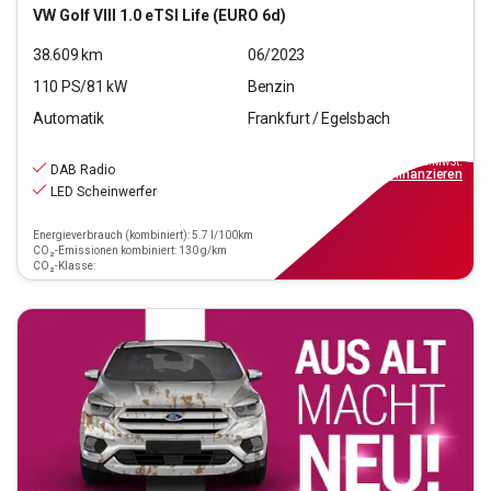
VW
Golf VIII 1.0 eTSI Life (EURO 6d)
38.609
km
06/2023
110
PS/
81
kW
Benzin
Automatik
Frankfurt / Egelsbach
19.440
€
inkl.MwSt.
DAB Radio
ab
175€
mtl.
finanzieren
LED Scheinwerfer
Energieverbrauch (kombiniert): 5.7 l/100km
CO₂-Emissionen kombiniert: 130 g/km
CO₂-Klasse: