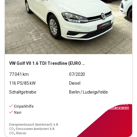
VW
Golf VII 1.6 TDI Trendline (EURO 6d-TEMP)
77.041
km
07/2020
116
PS/
85
kW
Diesel
Schaltgetriebe
Berlin / Ludwigsfelde
13.190
€
inkl.MwSt.
Einparkhilfe
ab
119€
mtl.
finanzieren
Navi
Energieverbrauch (kombiniert): k.A.
CO₂-Emissionen kombiniert: k.A.
CO₂-Klasse: