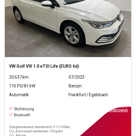
VW
Golf VIII 1.0 eTSI Life (EURO 6d)
20.637
km
07/2023
110
PS/
81
kW
Benzin
Automatik
Frankfurt / Egelsbach
19.440
€
inkl.MwSt.
Sitzheizung
ab
175€
mtl.
finanzieren
Bluetooth
Energieverbrauch (kombiniert): 5.7 l/100km
CO₂-Emissionen kombiniert: 130 g/km
CO₂-Klasse: