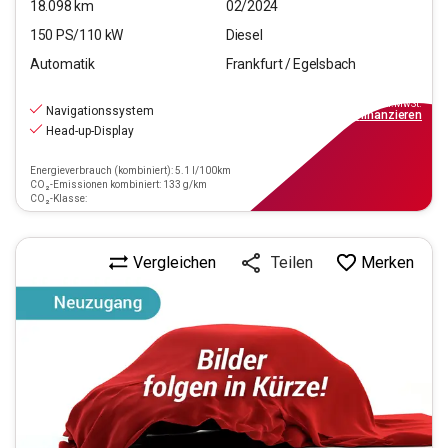
18.098
km
02/2024
150
PS/
110
kW
Diesel
Automatik
Frankfurt / Egelsbach
26.970
€
inkl.MwSt.
Navigationssystem
ab
199€
mtl.
finanzieren
Head-up-Display
Energieverbrauch (kombiniert): 5.1 l/100km
CO₂-Emissionen kombiniert: 133 g/km
CO₂-Klasse:
Vergleichen
Merken
Teilen