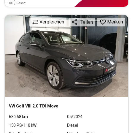
CO₂-Klasse:
Vergleichen
Merken
Teilen
VW
Golf VIII 2.0 TDI Move
68.268
km
05/2024
150
PS/
110
kW
Diesel