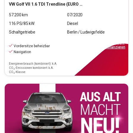
VW
Golf VII 1.6 TDI Trendline (EURO 6d-TEMP)
57.200
km
07/2020
116
PS/
85
kW
Diesel
Schaltgetriebe
Berlin / Ludwigsfelde
14.990
€
inkl.MwSt.
Vordersitze beheizbar
ab
135€
mtl.
finanzieren
Navigation
Energieverbrauch (kombiniert): k.A.
CO₂-Emissionen kombiniert: k.A.
CO₂-Klasse: