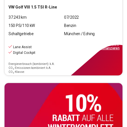
VW
Golf VIII 1.5 TSI R-Line
37.243
km
07/2022
150
PS/
110
kW
Benzin
Schaltgetriebe
München / Eching
21.220
€
inkl.MwSt.
Lane Assist
ab
249€
mtl.
finanzieren
Digital Cockpit
Energieverbrauch (kombiniert): k.A.
CO₂-Emissionen kombiniert: k.A.
CO₂-Klasse: