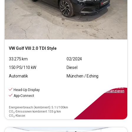
VW
Golf VIII 2.0 TDI Style
33.275
km
02/2024
150
PS/
110
kW
Diesel
Automatik
München / Eching
23.220
€
inkl.MwSt.
Head-Up Display
ab
209€
mtl.
finanzieren
App-Connect
Energieverbrauch (kombiniert): 5.1 l/100km
CO₂-Emissionen kombiniert: 133 g/km
CO₂-Klasse: