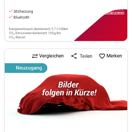
19.440
€
inkl.MwSt.
Sitzheizung
ab
175€
mtl.
finanzieren
Bluetooth
Energieverbrauch (kombiniert): 5.7 l/100km
CO₂-Emissionen kombiniert: 130 g/km
CO₂-Klasse:
Vergleichen
Merken
Teilen