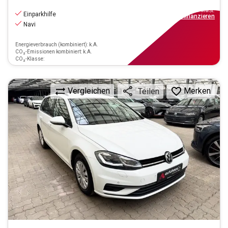
13.190
€
inkl.MwSt.
Einparkhilfe
ab
119€
mtl.
finanzieren
Navi
Energieverbrauch (kombiniert): k.A.
CO₂-Emissionen kombiniert: k.A.
CO₂-Klasse:
Vergleichen
Merken
Teilen