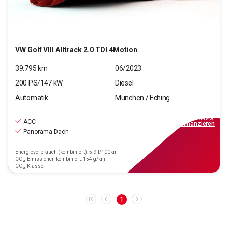
VW
Golf VIII Alltrack 2.0 TDI 4Motion
39.795
km
06/2023
200
PS/
147
kW
Diesel
Automatik
München / Eching
28.440
€
inkl.MwSt.
ACC
ab
329€
mtl.
finanzieren
Panorama-Dach
Energieverbrauch (kombiniert): 5.9 l/100km
CO₂-Emissionen kombiniert: 154 g/km
CO₂-Klasse:
1