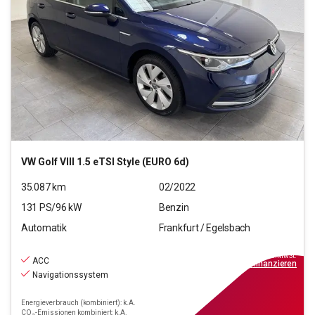
VW
Golf VIII 1.5 eTSI Style (EURO 6d)
35.087
km
02/2022
131
PS/
96
kW
Benzin
Automatik
Frankfurt / Egelsbach
21.440
€
inkl.MwSt.
ACC
ab
193€
mtl.
finanzieren
Navigationssystem
Energieverbrauch (kombiniert): k.A.
CO₂-Emissionen kombiniert: k.A.