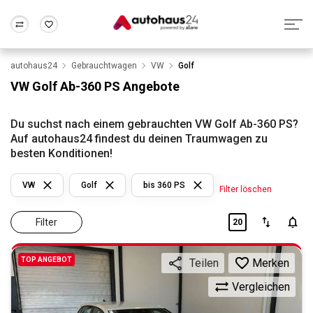
autohaus24
Gebrauchtwagen
VW
Golf
Zum Antrag
Alle Fragen & Antworten
München
Berlin
VW Golf Ab-360 PS Angebote
Wir bewerten dein Auto
Rund um die Inzahlungnahme
Frankfurt
Wuppertal
Du suchst nach einem gebrauchten VW Golf Ab-360 PS?
Auf autohaus24 findest du deinen Traumwagen zu
besten Konditionen!
VW
Golf
bis 360 PS
Filter löschen
Filter
20
TOP ANGEBOT
Merken
Teilen
Vergleichen