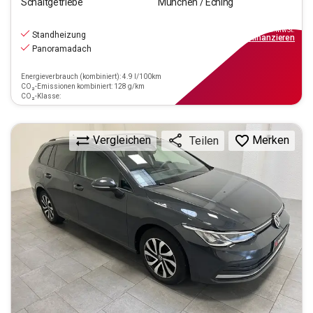
Schaltgetriebe
München / Eching
22.220
€
inkl.MwSt.
Standheizung
ab
200€
mtl.
finanzieren
Panoramadach
Energieverbrauch (kombiniert): 4.9 l/100km
CO₂-Emissionen kombiniert: 128 g/km
CO₂-Klasse:
Vergleichen
Merken
Teilen