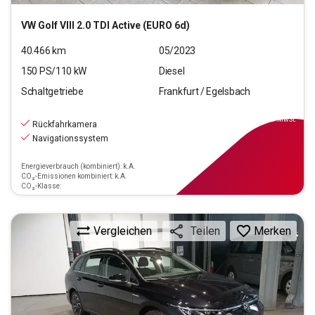
VW
Golf VIII 2.0 TDI Active (EURO 6d)
40.466
km
05/2023
150
PS/
110
kW
Diesel
Schaltgetriebe
Frankfurt / Egelsbach
22.440
€
inkl.MwSt.
Rückfahrkamera
Navigationssystem
Energieverbrauch (kombiniert): k.A.
CO₂-Emissionen kombiniert: k.A.
CO₂-Klasse:
Vergleichen
Merken
Teilen