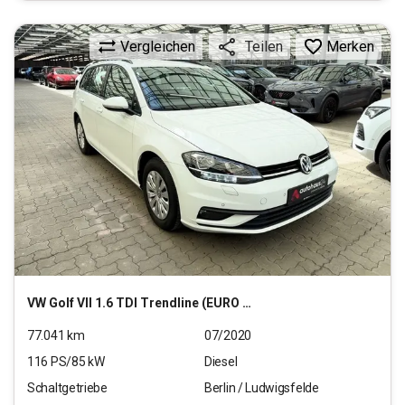
Vergleichen
Merken
Teilen
VW
Golf VII 1.6 TDI Trendline (EURO 6d-TEMP)
77.041
km
07/2020
116
PS/
85
kW
Diesel
Schaltgetriebe
Berlin / Ludwigsfelde