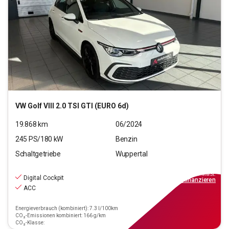
VW
Golf VIII 2.0 TSI GTI (EURO 6d)
19.868
km
06/2024
245
PS/
180
kW
Benzin
Schaltgetriebe
Wuppertal
23.890
€
inkl.MwSt.
Digital Cockpit
ab
215€
mtl.
finanzieren
ACC
Energieverbrauch (kombiniert): 7.3 l/100km
CO₂-Emissionen kombiniert: 166 g/km
CO₂-Klasse: