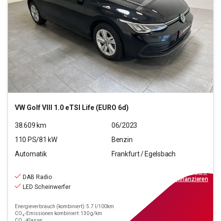
VW
Golf VIII 1.0 eTSI Life (EURO 6d)
38.609
km
06/2023
110
PS/
81
kW
Benzin
Automatik
Frankfurt / Egelsbach
19.440
€
inkl.MwSt.
DAB Radio
ab
175€
mtl.
finanzieren
LED Scheinwerfer
Energieverbrauch (kombiniert): 5.7 l/100km
CO₂-Emissionen kombiniert: 130 g/km
CO₂-Klasse: