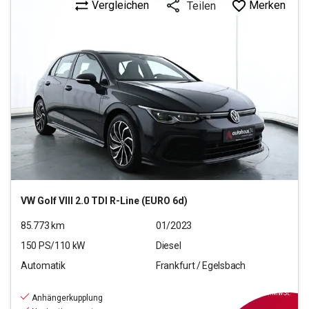
Vergleichen
Merken
Teilen
VW
Golf VIII 2.0 TDI R-Line (EURO 6d)
85.773
km
01/2023
150
PS/
110
kW
Diesel
Automatik
Frankfurt / Egelsbach
24.890
€
inkl.MwSt.
Anhängerkupplung