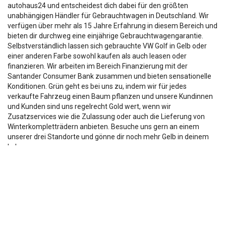
autohaus24 und entscheidest dich dabei für den größten
unabhängigen Händler für Gebrauchtwagen in Deutschland. Wir
verfügen über mehr als 15 Jahre Erfahrung in diesem Bereich und
bieten dir durchweg eine einjährige Gebrauchtwagengarantie.
Selbstverständlich lassen sich gebrauchte VW Golf in Gelb oder
einer anderen Farbe sowohl kaufen als auch leasen oder
finanzieren. Wir arbeiten im Bereich Finanzierung mit der
Santander Consumer Bank zusammen und bieten sensationelle
Konditionen. Grün geht es bei uns zu, indem wir für jedes
verkaufte Fahrzeug einen Baum pflanzen und unsere Kundinnen
und Kunden sind uns regelrecht Gold wert, wenn wir
Zusatzservices wie die Zulassung oder auch die Lieferung von
Winterkompletträdern anbieten. Besuche uns gern an einem
unserer drei Standorte und gönne dir noch mehr Gelb in deinem
Leben.
Die Fahrzeugbeschreibung dient lediglich der allg. Identifizierung des
Fahrzeuges und stellt keine Zusicherung im kaufrechtlichen Sinn dar.
Die Angaben erheben nicht den Anspruch auf Vollständigkeit.
Die gemachten Angaben/Beschreibungen sind unverbindlich und dienen
nicht als zugesicherte Eigenschaften.
Der Verkäufer übernimmt keine Haftung für Tipp u.
Datenübermittlungsfehler.