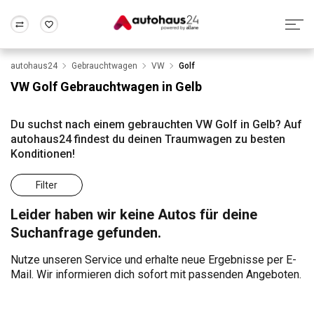
autohaus24
Gebrauchtwagen
VW
Golf
Zum Antrag
Alle Fragen & Antworten
München
Berlin
VW Golf Gebrauchtwagen in Gelb
Wir bewerten dein Auto
Rund um die Inzahlungnahme
Frankfurt
Wuppertal
Du suchst nach einem gebrauchten VW Golf in Gelb? Auf
autohaus24 findest du deinen Traumwagen zu besten
Konditionen!
Filter
Leider haben wir keine Autos für deine
Suchanfrage gefunden.
Nutze unseren Service und erhalte neue Ergebnisse per E-
Mail. Wir informieren dich sofort mit passenden Angeboten.