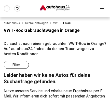
autohaus24
Gebrauchtwagen
VW
T-Roc
Zum Antrag
Alle Fragen & Antworten
München
Berlin
VW T-Roc Gebrauchtwagen in Orange
Wir bewerten dein Auto
Rund um die Inzahlungnahme
Frankfurt
Wuppertal
Du suchst nach einem gebrauchten VW T-Roc in Orange?
Auf autohaus24 findest du deinen Traumwagen zu
besten Konditionen!
Filter
Leider haben wir keine Autos für deine
Suchanfrage gefunden.
Nutze unseren Service und erhalte neue Ergebnisse per E-
Mail. Wir informieren dich sofort mit passenden Angeboten.