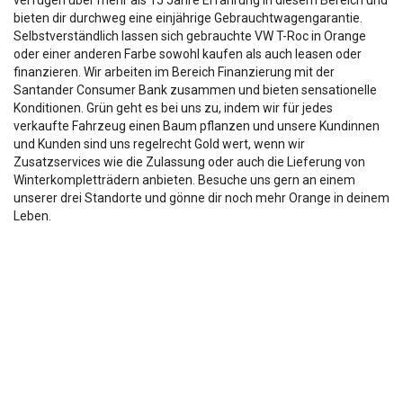
verfügen über mehr als 15 Jahre Erfahrung in diesem Bereich und
bieten dir durchweg eine einjährige Gebrauchtwagengarantie.
Selbstverständlich lassen sich gebrauchte VW T-Roc in Orange
oder einer anderen Farbe sowohl kaufen als auch leasen oder
finanzieren. Wir arbeiten im Bereich Finanzierung mit der
Santander Consumer Bank zusammen und bieten sensationelle
Konditionen. Grün geht es bei uns zu, indem wir für jedes
verkaufte Fahrzeug einen Baum pflanzen und unsere Kundinnen
und Kunden sind uns regelrecht Gold wert, wenn wir
Zusatzservices wie die Zulassung oder auch die Lieferung von
Winterkompletträdern anbieten. Besuche uns gern an einem
unserer drei Standorte und gönne dir noch mehr Orange in deinem
Leben.
Die Fahrzeugbeschreibung dient lediglich der allg. Identifizierung des
Fahrzeuges und stellt keine Zusicherung im kaufrechtlichen Sinn dar.
Die Angaben erheben nicht den Anspruch auf Vollständigkeit.
Die gemachten Angaben/Beschreibungen sind unverbindlich und dienen
nicht als zugesicherte Eigenschaften.
Der Verkäufer übernimmt keine Haftung für Tipp u.
Datenübermittlungsfehler.
Ausstattungen sind ggfs. gesondert zu prüfen.