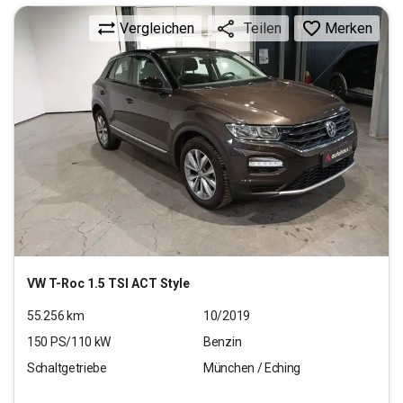
Vergleichen
Merken
Teilen
VW
T-Roc 1.5 TSI ACT Style
55.256
km
10/2019
150
PS/
110
kW
Benzin
Schaltgetriebe
München / Eching
15.550
€