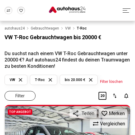
autohaus24
Gebrauchtwagen
VW
T-Roc
Zum Antrag
Alle Fragen & Antworten
München
Berlin
VW T-Roc Gebrauchtwagen bis 20000 €
Wir bewerten dein Auto
Rund um die Inzahlungnahme
Frankfurt
Wuppertal
Du suchst nach einem VW T-Roc Gebrauchtwagen unter
20000 €? Auf autohaus24 findest du deinen Traumwagen
zu besten Konditionen!
VW
T-Roc
bis 20.000 €
Filter löschen
Filter
20
TOP ANGEBOT
Merken
Teilen
Vergleichen