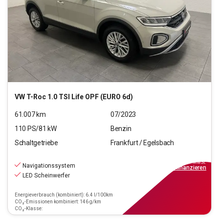
VW
T-Roc 1.0 TSI Life OPF (EURO 6d)
61.007
km
07/2023
110
PS/
81
kW
Benzin
Schaltgetriebe
Frankfurt / Egelsbach
17.770
€
inkl.MwSt.
Navigationssystem
ab
160€
mtl.
finanzieren
LED Scheinwerfer
Energieverbrauch (kombiniert): 6.4 l/100km
CO₂-Emissionen kombiniert: 146 g/km
CO₂-Klasse: