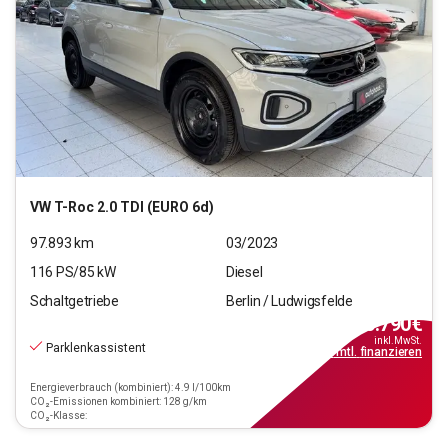
VW
T-Roc 2.0 TDI (EURO 6d)
97.893
km
03/2023
116
PS/
85
kW
Diesel
Schaltgetriebe
Berlin / Ludwigsfelde
16.790
€
inkl.MwSt.
Parklenkassistent
ab
151€
mtl.
finanzieren
Energieverbrauch (kombiniert): 4.9 l/100km
CO₂-Emissionen kombiniert: 128 g/km
CO₂-Klasse: