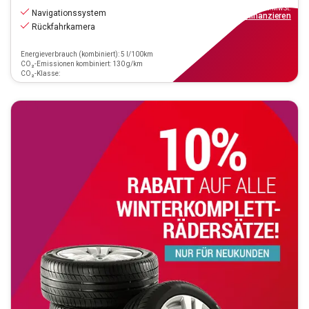
inkl.MwSt.
Navigationssystem
ab
162€
mtl.
finanzieren
Rückfahrkamera
Energieverbrauch (kombiniert): 5 l/100km
CO₂-Emissionen kombiniert: 130 g/km
CO₂-Klasse: