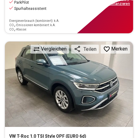
inkl.MwSt.
ParkPilot
ab
140€
mtl.
finanzieren
Spurhalteassistent
Energieverbrauch (kombiniert): k.A.
CO₂-Emissionen kombiniert: k.A.
CO₂-Klasse:
Vergleichen
Merken
Teilen
VW
T-Roc 1.0 TSI Style OPF (EURO 6d)