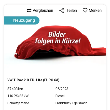
Vergleichen
Merken
Teilen
VW
T-Roc 2.0 TDI Life (EURO 6d)
87.403
km
06/2023
116
PS/
85
kW
Diesel
Schaltgetriebe
Frankfurt / Egelsbach
17.970
€