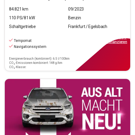
84.821
km
09/2023
110
PS/
81
kW
Benzin
Schaltgetriebe
Frankfurt / Egelsbach
16.990
€
inkl.MwSt.
Tempomat
ab
153€
mtl.
finanzieren
Navigationssystem
Energieverbrauch (kombiniert): 6.5 l/100km
CO₂-Emissionen kombiniert: 148 g/km
CO₂-Klasse: