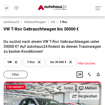
autohaus24
Gebrauchtwagen
VW
T-Roc
Zum Antrag
Alle Fragen & Antworten
München
Berlin
VW T-Roc Gebrauchtwagen bis 30000 €
Wir bewerten dein Auto
Rund um die Inzahlungnahme
Frankfurt
Wuppertal
Du suchst nach einem VW T-Roc Gebrauchtwagen unter
30000 €? Auf autohaus24 findest du deinen Traumwagen
zu besten Konditionen!
VW
T-Roc
bis 30.000 €
Filter löschen
Filter
20
TOP ANGEBOT
Merken
Teilen
Vergleichen