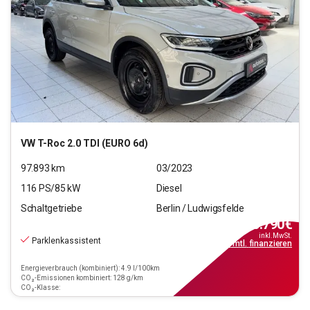
VW
T-Roc 2.0 TDI (EURO 6d)
97.893
km
03/2023
116
PS/
85
kW
Diesel
Schaltgetriebe
Berlin / Ludwigsfelde
16.790
€
inkl.MwSt.
Parklenkassistent
ab
151€
mtl.
finanzieren
Energieverbrauch (kombiniert): 4.9 l/100km
CO₂-Emissionen kombiniert: 128 g/km
CO₂-Klasse: