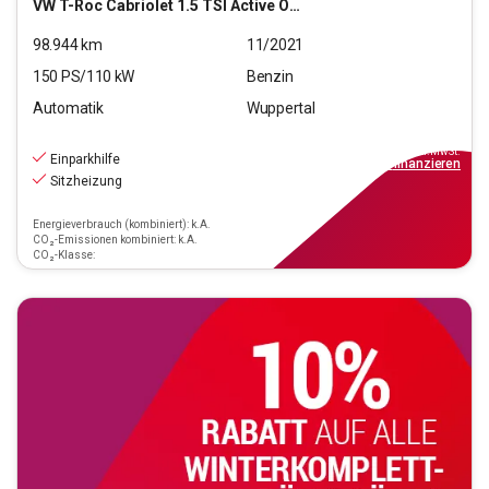
VW
T-Roc Cabriolet 1.5 TSI Active OPF (EURO 6d)
98.944
km
11/2021
150
PS/
110
kW
Benzin
Automatik
Wuppertal
21.890
€
inkl.MwSt.
Einparkhilfe
ab
197€
mtl.
finanzieren
Sitzheizung
Energieverbrauch (kombiniert): k.A.
CO₂-Emissionen kombiniert: k.A.
CO₂-Klasse: