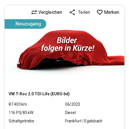
Vergleichen
Merken
Teilen
VW
T-Roc 2.0 TDI Life (EURO 6d)
87.403
km
06/2023
116
PS/
85
kW
Diesel
Schaltgetriebe
Frankfurt / Egelsbach
17.970
€