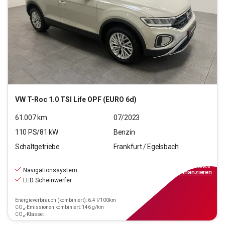
VW
T-Roc 1.0 TSI Life OPF (EURO 6d)
61.007
km
07/2023
110
PS/
81
kW
Benzin
Schaltgetriebe
Frankfurt / Egelsbach
17.770
€
inkl.MwSt.
Navigationssystem
ab
160€
mtl.
finanzieren
LED Scheinwerfer
Energieverbrauch (kombiniert): 6.4 l/100km
CO₂-Emissionen kombiniert: 146 g/km
CO₂-Klasse: