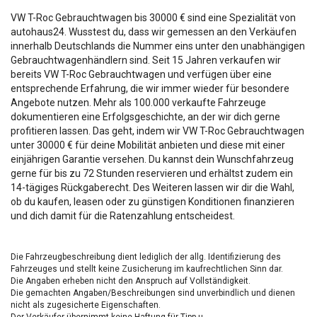
VW T-Roc Gebrauchtwagen bis 30000 € sind eine Spezialität von
autohaus24. Wusstest du, dass wir gemessen an den Verkäufen
innerhalb Deutschlands die Nummer eins unter den unabhängigen
Gebrauchtwagenhändlern sind. Seit 15 Jahren verkaufen wir
bereits VW T-Roc Gebrauchtwagen und verfügen über eine
entsprechende Erfahrung, die wir immer wieder für besondere
Angebote nutzen. Mehr als 100.000 verkaufte Fahrzeuge
dokumentieren eine Erfolgsgeschichte, an der wir dich gerne
profitieren lassen. Das geht, indem wir VW T-Roc Gebrauchtwagen
unter 30000 € für deine Mobilität anbieten und diese mit einer
einjährigen Garantie versehen. Du kannst dein Wunschfahrzeug
gerne für bis zu 72 Stunden reservieren und erhältst zudem ein
14-tägiges Rückgaberecht. Des Weiteren lassen wir dir die Wahl,
ob du kaufen, leasen oder zu günstigen Konditionen finanzieren
und dich damit für die Ratenzahlung entscheidest.
Die Fahrzeugbeschreibung dient lediglich der allg. Identifizierung des
Fahrzeuges und stellt keine Zusicherung im kaufrechtlichen Sinn dar.
Die Angaben erheben nicht den Anspruch auf Vollständigkeit.
Die gemachten Angaben/Beschreibungen sind unverbindlich und dienen
nicht als zugesicherte Eigenschaften.
Der Verkäufer übernimmt keine Haftung für Tipp u.