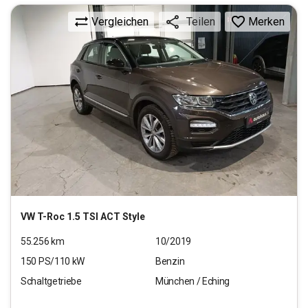
Vergleichen
Merken
Teilen
VW
T-Roc 1.5 TSI ACT Style
55.256
km
10/2019
150
PS/
110
kW
Benzin
Schaltgetriebe
München / Eching
15.550
€