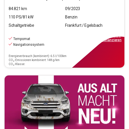
84.821
km
09/2023
110
PS/
81
kW
Benzin
Schaltgetriebe
Frankfurt / Egelsbach
16.990
€
inkl.MwSt.
Tempomat
ab
153€
mtl.
finanzieren
Navigationssystem
Energieverbrauch (kombiniert): 6.5 l/100km
CO₂-Emissionen kombiniert: 148 g/km
CO₂-Klasse: