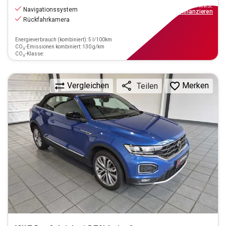
inkl.MwSt.
Navigationssystem
ab
162€
mtl.
finanzieren
Rückfahrkamera
Energieverbrauch (kombiniert): 5 l/100km
CO₂-Emissionen kombiniert: 130 g/km
CO₂-Klasse:
Vergleichen
Merken
Teilen