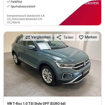
inkl.MwSt.
ParkPilot
ab
140€
mtl.
finanzieren
Spurhalteassistent
Energieverbrauch (kombiniert): k.A.
CO₂-Emissionen kombiniert: k.A.
CO₂-Klasse:
Vergleichen
Merken
Teilen
VW
T-Roc 1.0 TSI Style OPF (EURO 6d)