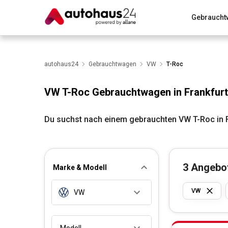
Gebraucht
Zum Antrag
Alle Fragen & Antworten
München
Wir bewerten dein Auto
autohaus24
Gebrauchtwagen
Rund um die Inzahlungnahme
VW
T-Roc
VW T-Roc Gebrauchtwagen in Frankfurt
Du suchst nach einem gebrauchten VW T-Roc in F
3
Angebo
Marke & Modell
VW
VW
Modell