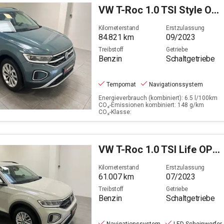
Egelsbach
VW
T-Roc 1.0 TSI Style OPF (EURO 6d)
Filter löschen
Kilometerstand
Erstzulassung
84.821
km
09/2023
Treibstoff
Getriebe
Benzin
Schaltgetriebe
Tempomat
Navigationssystem
Energieverbrauch (kombiniert): 6.5 l/100km
CO₂-Emissionen kombiniert: 148 g/km
CO₂-Klasse:
VW
T-Roc 1.0 TSI Life OPF (EURO 6d)
Kilometerstand
Erstzulassung
61.007
km
07/2023
Treibstoff
Getriebe
Benzin
Schaltgetriebe