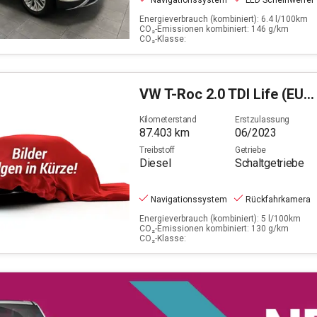
Navigationssystem
LED Scheinwerfer
Energieverbrauch (kombiniert): 6.4 l/100km
CO₂-Emissionen kombiniert: 146 g/km
CO₂-Klasse:
VW
T-Roc 2.0 TDI Life (EURO 6d)
Kilometerstand
Erstzulassung
87.403
km
06/2023
Treibstoff
Getriebe
Diesel
Schaltgetriebe
Navigationssystem
Rückfahrkamera
Energieverbrauch (kombiniert): 5 l/100km
CO₂-Emissionen kombiniert: 130 g/km
CO₂-Klasse: