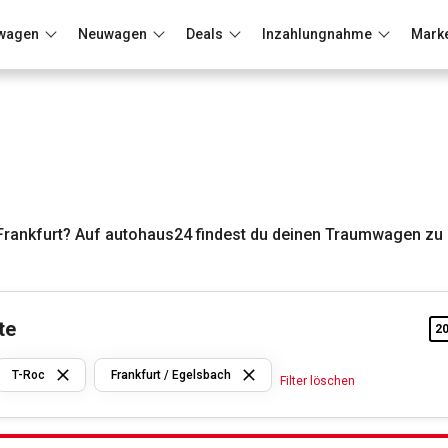
wagen
Neuwagen
Deals
Inzahlungnahme
Mark
Berlin
Frankfurt
Wuppertal
rankfurt? Auf autohaus24 findest du deinen Traumwagen zu 
te
2
VW
T-Roc
Frankfurt / Egelsbach
Filter löschen
T-Roc
Frankfurt /