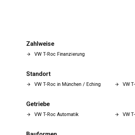
Zahlweise
VW T-Roc Finanzierung
Standort
VW T-Roc in München / Eching
VW T-
Getriebe
VW T-Roc Automatik
VW T-
Bauformen