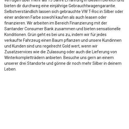
verfügen über mehr als 15 Jahre Erfahrung in diesem Bereich und
bieten dir durchweg eine einjährige Gebrauchtwagengarantie.
Selbstverständlich lassen sich gebrauchte VW T-Roc in Silber oder
einer anderen Farbe sowohl kaufen als auch leasen oder
finanzieren. Wir arbeiten im Bereich Finanzierung mit der
Santander Consumer Bank zusammen und bieten sensationelle
Konditionen. Grün geht es bei uns zu, indem wir für jedes
verkaufte Fahrzeug einen Baum pflanzen und unsere Kundinnen
und Kunden sind uns regelrecht Gold wert, wenn wir
Zusatzservices wie die Zulassung oder auch die Lieferung von
Winterkompletträdern anbieten. Besuche uns gern an einem
unserer drei Standorte und gönne dir noch mehr Silber in deinem
Leben.
Die Fahrzeugbeschreibung dient lediglich der allg. Identifizierung des
Fahrzeuges und stellt keine Zusicherung im kaufrechtlichen Sinn dar.
Die Angaben erheben nicht den Anspruch auf Vollständigkeit.
Die gemachten Angaben/Beschreibungen sind unverbindlich und dienen
nicht als zugesicherte Eigenschaften.
Der Verkäufer übernimmt keine Haftung für Tipp u.
Datenübermittlungsfehler.
Ausstattungen sind ggfs. gesondert zu prüfen.