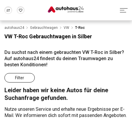
autohaus24
Gebrauchtwagen
VW
T-Roc
Zum Antrag
Alle Fragen & Antworten
München
Berlin
VW T-Roc Gebrauchtwagen in Silber
Wir bewerten dein Auto
Rund um die Inzahlungnahme
Frankfurt
Wuppertal
Du suchst nach einem gebrauchten VW T-Roc in Silber?
Auf autohaus24 findest du deinen Traumwagen zu
besten Konditionen!
Filter
Leider haben wir keine Autos für deine
Suchanfrage gefunden.
Nutze unseren Service und erhalte neue Ergebnisse per E-
Mail. Wir informieren dich sofort mit passenden Angeboten.