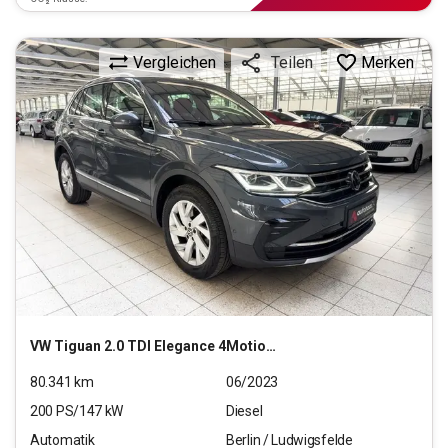
Vergleichen
Merken
Teilen
VW
Tiguan 2.0 TDI Elegance 4Motion (EURO 6d)
80.341
km
06/2023
200
PS/
147
kW
Diesel
Automatik
Berlin / Ludwigsfelde