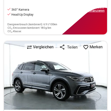
28.990
€
inkl.MwSt.
360° Kamera
ab
261€
mtl.
finanzieren
Head-Up Display
Energieverbrauch (kombiniert): 6.9 l/100km
CO₂-Emissionen kombiniert: 180 g/km
CO₂-Klasse:
Vergleichen
Merken
Teilen