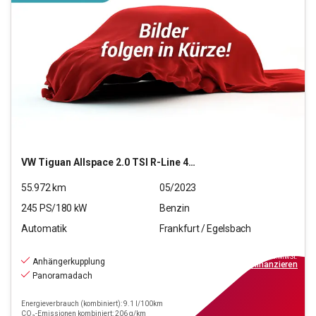
VW
Tiguan Allspace 2.0 TSI R-Line 4Motion (EURO 6d)
55.972
km
05/2023
245
PS/
180
kW
Benzin
Automatik
Frankfurt / Egelsbach
37.970
€
inkl.MwSt.
Anhängerkupplung
ab
342€
mtl.
finanzieren
Panoramadach
Energieverbrauch (kombiniert): 9.1 l/100km
CO₂-Emissionen kombiniert: 206 g/km