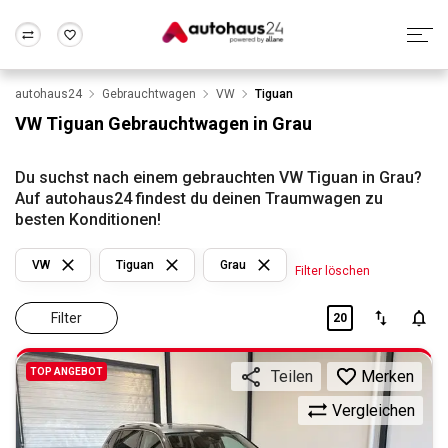
autohaus24
Gebrauchtwagen
VW
Tiguan
Zum Antrag
Alle Fragen & Antworten
München
Berlin
VW Tiguan Gebrauchtwagen in Grau
Wir bewerten dein Auto
Rund um die Inzahlungnahme
Frankfurt
Wuppertal
Du suchst nach einem gebrauchten VW Tiguan in Grau?
Auf autohaus24 findest du deinen Traumwagen zu
besten Konditionen!
VW
Tiguan
Grau
Filter löschen
Filter
20
TOP ANGEBOT
Merken
Teilen
Vergleichen