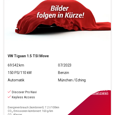
VW
Tiguan 1.5 TSI Move
69.542
km
07/2023
150
PS/
110
kW
Benzin
Automatik
München / Eching
25.880
€
inkl.MwSt.
Discover Pro Navi
ab
299€
mtl.
finanzieren
Keyless Access
Energieverbrauch (kombiniert): 7.2 l/100km
CO₂-Emissionen kombiniert: 163 g/km
CO₂-Klasse: