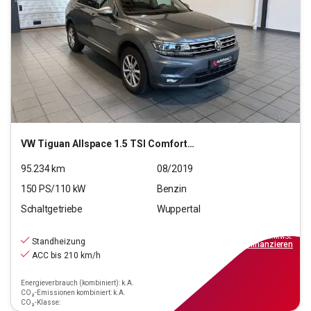
VW
Tiguan Allspace 1.5 TSI Comfortline OPF (EU 6d-T)
95.234
km
08/2019
150
PS/
110
kW
Benzin
Schaltgetriebe
Wuppertal
16.790
€
inkl.MwSt.
Standheizung
ab
160€
mtl.
finanzieren
ACC bis 210 km/h
Energieverbrauch (kombiniert): k.A.
CO₂-Emissionen kombiniert: k.A.
CO₂-Klasse: