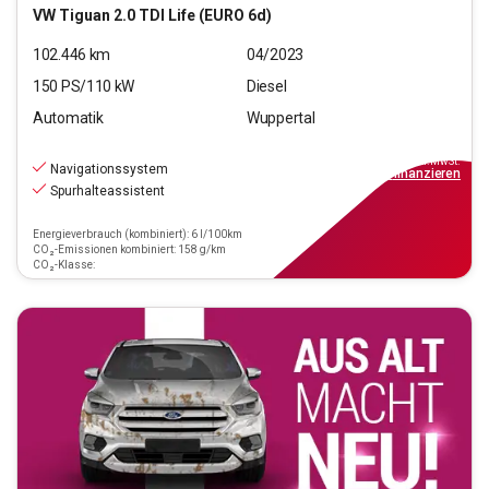
VW
Tiguan 2.0 TDI Life (EURO 6d)
102.446
km
04/2023
150
PS/
110
kW
Diesel
Automatik
Wuppertal
22.550
€
inkl.MwSt.
Navigationssystem
ab
203€
mtl.
finanzieren
Spurhalteassistent
Energieverbrauch (kombiniert): 6 l/100km
CO₂-Emissionen kombiniert: 158 g/km
CO₂-Klasse: