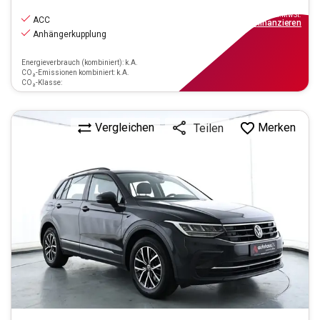
22.290
€
inkl.MwSt.
ACC
ab
201€
mtl.
finanzieren
Anhängerkupplung
Energieverbrauch (kombiniert): k.A.
CO₂-Emissionen kombiniert: k.A.
CO₂-Klasse:
Vergleichen
Merken
Teilen