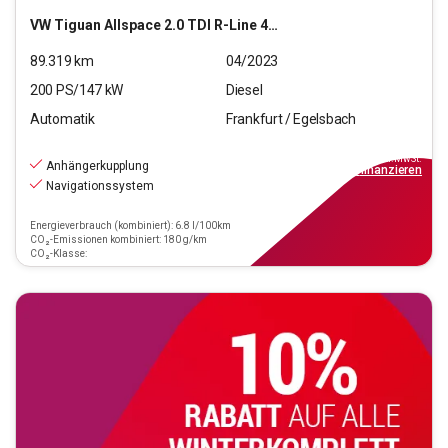
VW
Tiguan Allspace 2.0 TDI R-Line 4Motion (EURO 6d)
89.319
km
04/2023
200
PS/
147
kW
Diesel
Automatik
Frankfurt / Egelsbach
30.440
€
inkl.MwSt.
Anhängerkupplung
ab
274€
mtl.
finanzieren
Navigationssystem
Energieverbrauch (kombiniert): 6.8 l/100km
CO₂-Emissionen kombiniert: 180 g/km
CO₂-Klasse: