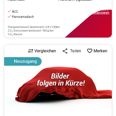
32.770
€
inkl.MwSt.
ACC
ab
295€
mtl.
finanzieren
Panoramadach
Energieverbrauch (kombiniert): 6.8 l/100km
CO₂-Emissionen kombiniert: 180 g/km
CO₂-Klasse:
Vergleichen
Merken
Teilen