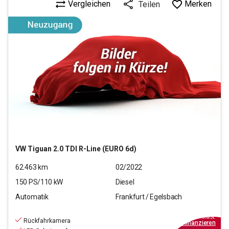
Vergleichen
Merken
Teilen
VW
Tiguan 2.0 TDI R-Line (EURO 6d)
62.463
km
02/2022
150
PS/
110
kW
Diesel
Automatik
Frankfurt / Egelsbach
28.970
€
inkl.MwSt.
Rückfahrkamera
ab
261€
mtl.
finanzieren