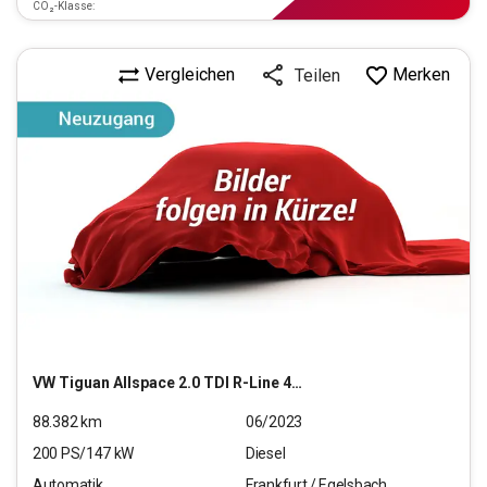
CO₂-Klasse:
Vergleichen
Merken
Teilen
VW
Tiguan Allspace 2.0 TDI R-Line 4Motion (EURO 6d)
88.382
km
06/2023
200
PS/
147
kW
Diesel
Automatik
Frankfurt / Egelsbach