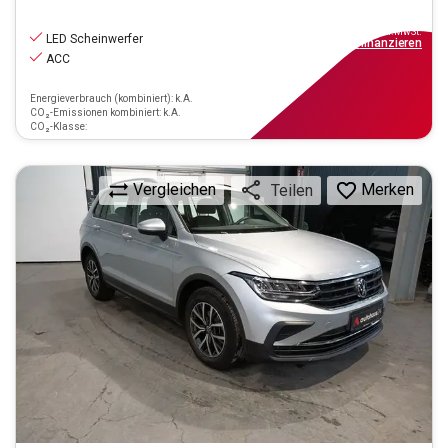
22.990
€
inkl.MwSt.
LED Scheinwerfer
ab
207€
mtl.
finanzieren
ACC
Energieverbrauch (kombiniert): k.A.
CO₂-Emissionen kombiniert: k.A.
CO₂-Klasse:
Vergleichen
Merken
Teilen