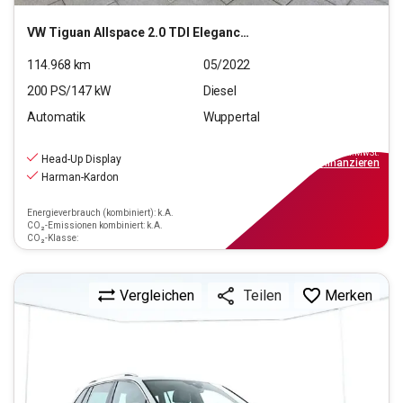
VW
Tiguan Allspace 2.0 TDI Elegance 4Motion (EURO 6d)
114.968
km
05/2022
200
PS/
147
kW
Diesel
Automatik
Wuppertal
27.990
€
inkl.MwSt.
Head-Up Display
ab
252€
mtl.
finanzieren
Harman-Kardon
Energieverbrauch (kombiniert): k.A.
CO₂-Emissionen kombiniert: k.A.
CO₂-Klasse:
Vergleichen
Merken
Teilen