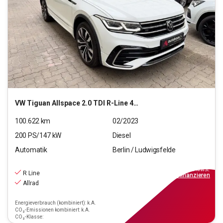
VW
Tiguan Allspace 2.0 TDI R-Line 4Motion (EURO 6d)
100.622
km
02/2023
200
PS/
147
kW
Diesel
Automatik
Berlin / Ludwigsfelde
27.790
€
inkl.MwSt.
R Line
ab
250€
mtl.
finanzieren
Allrad
Energieverbrauch (kombiniert): k.A.
CO₂-Emissionen kombiniert: k.A.
CO₂-Klasse: