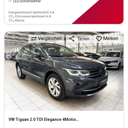
LED-Scheinwerfer
Energieverbrauch (kombiniert): k.A.
CO₂-Emissionen kombiniert: k.A.
CO₂-Klasse:
Vergleichen
Merken
Teilen
VW
Tiguan 2.0 TDI Elegance 4Motion (EURO 6d)