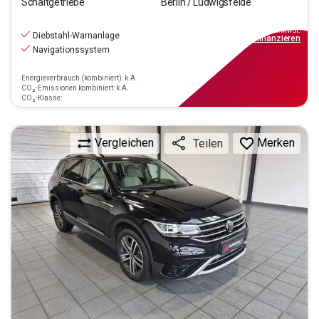
Schaltgetriebe
Berlin / Ludwigsfelde
27.990
€
inkl.MwSt.
Diebstahl-Warnanlage
ab
252€
mtl.
finanzieren
Navigationssystem
Energieverbrauch (kombiniert): k.A.
CO₂-Emissionen kombiniert: k.A.
CO₂-Klasse:
Vergleichen
Merken
Teilen