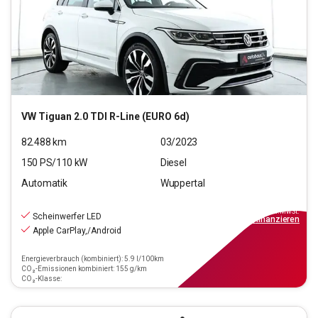
VW
Tiguan 2.0 TDI R-Line (EURO 6d)
82.488
km
03/2023
150
PS/
110
kW
Diesel
Automatik
Wuppertal
28.940
€
inkl.MwSt.
Scheinwerfer LED
ab
261€
mtl.
finanzieren
Apple CarPlay,/Android
Energieverbrauch (kombiniert): 5.9 l/100km
CO₂-Emissionen kombiniert: 155 g/km
CO₂-Klasse: