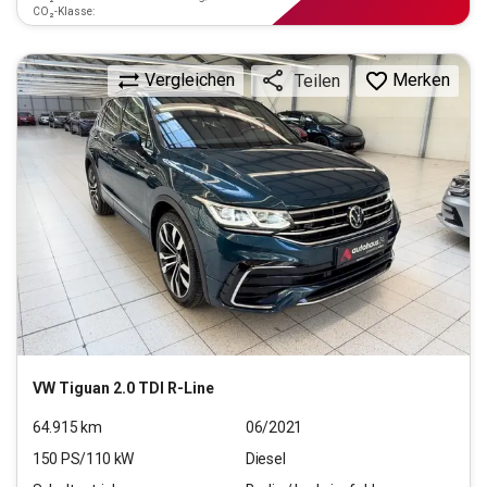
CO₂-Klasse:
Vergleichen
Merken
Teilen
VW
Tiguan 2.0 TDI R-Line
64.915
km
06/2021
150
PS/
110
kW
Diesel