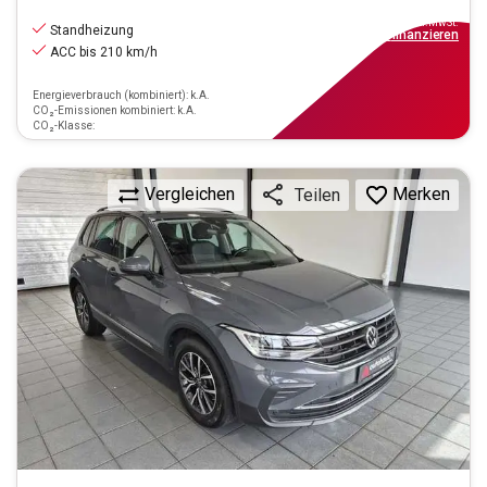
16.790
€
inkl.MwSt.
Standheizung
ab
160€
mtl.
finanzieren
ACC bis 210 km/h
Energieverbrauch (kombiniert): k.A.
CO₂-Emissionen kombiniert: k.A.
CO₂-Klasse:
Vergleichen
Merken
Teilen