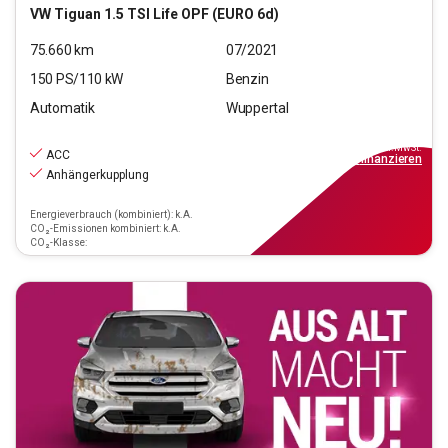
VW
Tiguan 1.5 TSI Life OPF (EURO 6d)
75.660
km
07/2021
150
PS/
110
kW
Benzin
Automatik
Wuppertal
22.290
€
inkl.MwSt.
ACC
ab
201€
mtl.
finanzieren
Anhängerkupplung
Energieverbrauch (kombiniert): k.A.
CO₂-Emissionen kombiniert: k.A.
CO₂-Klasse: