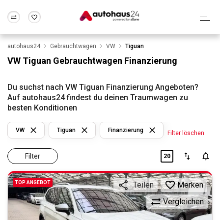
autohaus24
Gebrauchtwagen
VW
Tiguan
Zum Antrag
Alle Fragen & Antworten
München
Berlin
VW Tiguan Gebrauchtwagen Finanzierung
Wir bewerten dein Auto
Rund um die Inzahlungnahme
Frankfurt
Wuppertal
Du suchst nach VW Tiguan Finanzierung Angeboten?
Auf autohaus24 findest du deinen Traumwagen zu
besten Konditionen
VW
Tiguan
Finanzierung
Filter löschen
Filter
20
TOP ANGEBOT
Merken
Teilen
Vergleichen