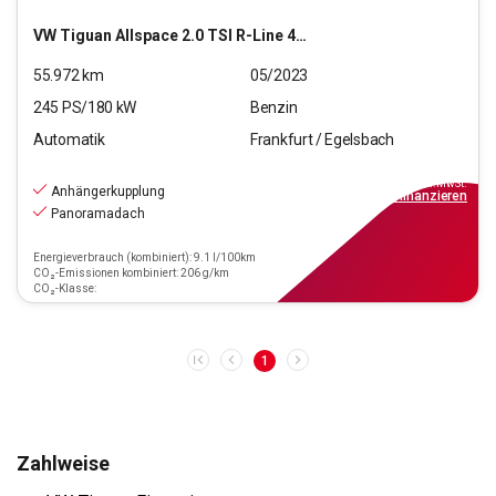
VW
Tiguan Allspace 2.0 TSI R-Line 4Motion (EURO 6d)
55.972
km
05/2023
245
PS/
180
kW
Benzin
Automatik
Frankfurt / Egelsbach
37.970
€
inkl.MwSt.
Anhängerkupplung
ab
342€
mtl.
finanzieren
Panoramadach
Energieverbrauch (kombiniert): 9.1 l/100km
CO₂-Emissionen kombiniert: 206 g/km
CO₂-Klasse:
1
Zahlweise