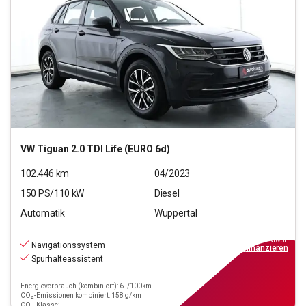
VW
Tiguan 2.0 TDI Life (EURO 6d)
102.446
km
04/2023
150
PS/
110
kW
Diesel
Automatik
Wuppertal
22.550
€
inkl.MwSt.
Navigationssystem
ab
203€
mtl.
finanzieren
Spurhalteassistent
Energieverbrauch (kombiniert): 6 l/100km
CO₂-Emissionen kombiniert: 158 g/km
CO₂-Klasse: