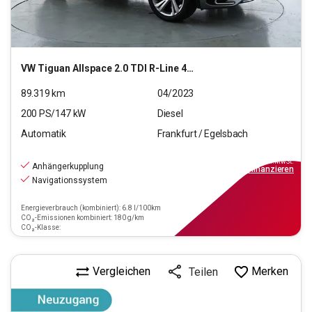
VW
Tiguan Allspace 2.0 TDI R-Line 4Motion (EURO 6d)
89.319
km
04/2023
200
PS/
147
kW
Diesel
Automatik
Frankfurt / Egelsbach
30.440
€
inkl.MwSt.
Anhängerkupplung
ab
274€
mtl.
finanzieren
Navigationssystem
Energieverbrauch (kombiniert): 6.8 l/100km
CO₂-Emissionen kombiniert: 180 g/km
CO₂-Klasse:
Vergleichen
Merken
Teilen