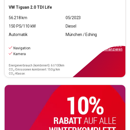
VW
Tiguan 2.0 TDI Life
56.218
km
05/2023
150
PS/
110
kW
Diesel
Automatik
München / Eching
25.220
€
inkl.MwSt.
Navigation
ab
227€
mtl.
finanzieren
Kamera
Energieverbrauch (kombiniert): 6 l/100km
CO₂-Emissionen kombiniert: 150 g/km
CO₂-Klasse: