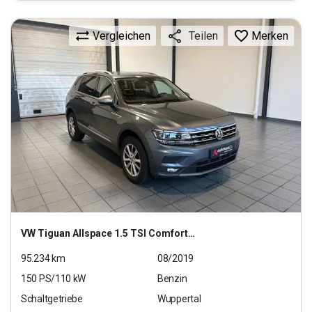
Vergleichen
Merken
Teilen
VW
Tiguan Allspace 1.5 TSI Comfortline OPF (EU 6d-T)
95.234
km
08/2019
150
PS/
110
kW
Benzin
Schaltgetriebe
Wuppertal