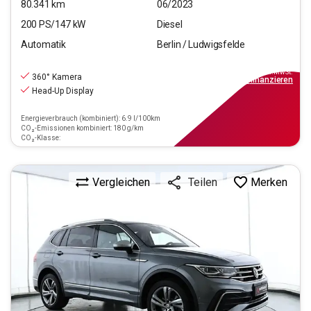
80.341
km
06/2023
200
PS/
147
kW
Diesel
Automatik
Berlin / Ludwigsfelde
29.790
€
inkl.MwSt.
360° Kamera
ab
268€
mtl.
finanzieren
Head-Up Display
Energieverbrauch (kombiniert): 6.9 l/100km
CO₂-Emissionen kombiniert: 180 g/km
CO₂-Klasse:
Vergleichen
Merken
Teilen