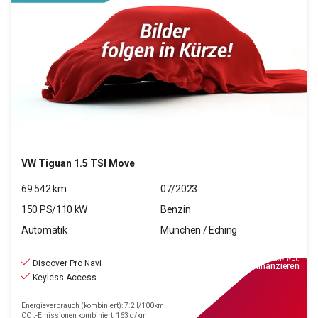
VW
Tiguan 1.5 TSI Move
69.542
km
07/2023
150
PS/
110
kW
Benzin
Automatik
München / Eching
25.880
€
inkl.MwSt.
Discover Pro Navi
ab
299€
mtl.
finanzieren
Keyless Access
Energieverbrauch (kombiniert): 7.2 l/100km
CO₂-Emissionen kombiniert: 163 g/km