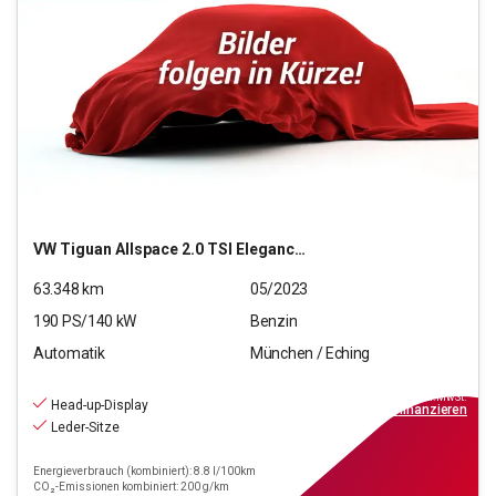
VW
Tiguan Allspace 2.0 TSI Elegance 4Motion (EURO 6d)
63.348
km
05/2023
190
PS/
140
kW
Benzin
Automatik
München / Eching
31.880
€
inkl.MwSt.
Head-up-Display
ab
369€
mtl.
finanzieren
Leder-Sitze
Energieverbrauch (kombiniert): 8.8 l/100km
CO₂-Emissionen kombiniert: 200 g/km