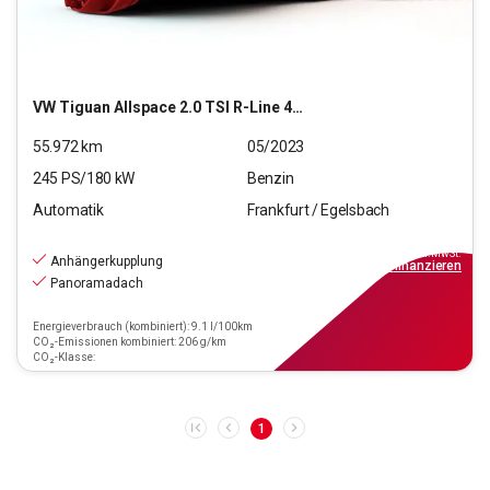
VW
Tiguan Allspace 2.0 TSI R-Line 4Motion (EURO 6d)
55.972
km
05/2023
245
PS/
180
kW
Benzin
Automatik
Frankfurt / Egelsbach
37.970
€
inkl.MwSt.
Anhängerkupplung
ab
342€
mtl.
finanzieren
Panoramadach
Energieverbrauch (kombiniert): 9.1 l/100km
CO₂-Emissionen kombiniert: 206 g/km
CO₂-Klasse:
1