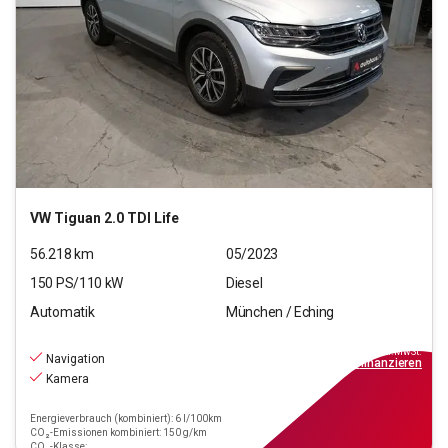
VW
Tiguan 2.0 TDI Life
56.218
km
05/2023
150
PS/
110
kW
Diesel
Automatik
München / Eching
25.220
€
inkl.MwSt.
Navigation
ab
227€
mtl.
finanzieren
Kamera
Energieverbrauch (kombiniert): 6 l/100km
CO₂-Emissionen kombiniert: 150 g/km
CO₂-Klasse: