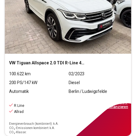
VW
Tiguan Allspace 2.0 TDI R-Line 4Motion (EURO 6d)
100.622
km
02/2023
200
PS/
147
kW
Diesel
Automatik
Berlin / Ludwigsfelde
27.790
€
inkl.MwSt.
R Line
ab
250€
mtl.
finanzieren
Allrad
Energieverbrauch (kombiniert): k.A.
CO₂-Emissionen kombiniert: k.A.
CO₂-Klasse: