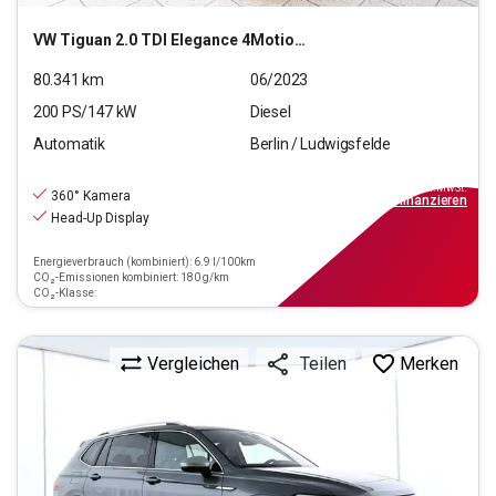
VW
Tiguan 2.0 TDI Elegance 4Motion (EURO 6d)
80.341
km
06/2023
200
PS/
147
kW
Diesel
Automatik
Berlin / Ludwigsfelde
29.790
€
inkl.MwSt.
360° Kamera
ab
268€
mtl.
finanzieren
Head-Up Display
Energieverbrauch (kombiniert): 6.9 l/100km
CO₂-Emissionen kombiniert: 180 g/km
CO₂-Klasse:
Vergleichen
Merken
Teilen