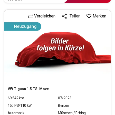
Vergleichen
Merken
Teilen
VW
Tiguan 1.5 TSI Move
69.542
km
07/2023
150
PS/
110
kW
Benzin
Automatik
München / Eching