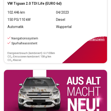
VW
Tiguan 2.0 TDI Life (EURO 6d)
102.446
km
04/2023
150
PS/
110
kW
Diesel
Automatik
Wuppertal
22.550
€
inkl.MwSt.
Navigationssystem
ab
203€
mtl.
finanzieren
Spurhalteassistent
Energieverbrauch (kombiniert): 6 l/100km
CO₂-Emissionen kombiniert: 158 g/km
CO₂-Klasse: