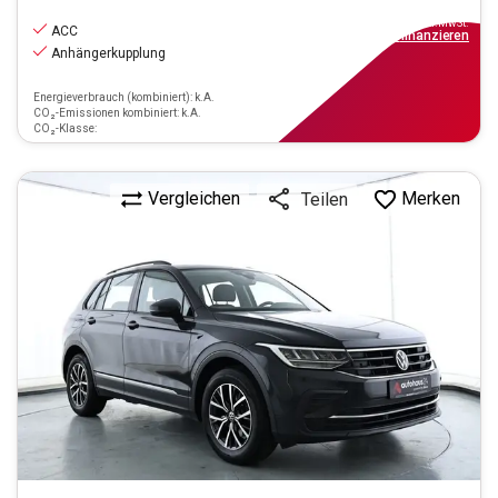
22.290
€
inkl.MwSt.
ACC
ab
201€
mtl.
finanzieren
Anhängerkupplung
Energieverbrauch (kombiniert): k.A.
CO₂-Emissionen kombiniert: k.A.
CO₂-Klasse:
Vergleichen
Merken
Teilen