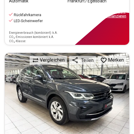
Automatik
Frankfurt / Egelsbach
28.970
€
inkl.MwSt.
Rückfahrkamera
ab
261€
mtl.
finanzieren
LED-Scheinwerfer
Energieverbrauch (kombiniert): k.A.
CO₂-Emissionen kombiniert: k.A.
CO₂-Klasse:
Vergleichen
Merken
Teilen