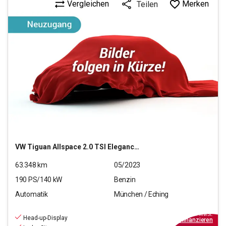
Vergleichen
Merken
Teilen
VW
Tiguan Allspace 2.0 TSI Elegance 4Motion (EURO 6d)
63.348
km
05/2023
190
PS/
140
kW
Benzin
Automatik
München / Eching
31.880
€
inkl.MwSt.
Head-up-Display
ab
369€
mtl.
finanzieren