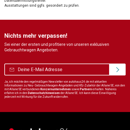
Datenübermittlungsfehler.
Ausstattungen sind ggfs. gesondert zu prüfen.
Nichts mehr verpassen!
Sei einer der ersten und profitiere von unseren exklusiven
Gebrauchtwagen Angeboten.
Ja, ich möchte den regelmäßigen Newsletter von autohaus24.de mit aktuellen
Informationen zu Neu- Gebrauchtwagen-Angeboten und Kfz-Zubehör der Allane SE, von den
mit Allane SE verbundenen
Konzernunternehmen
sowie
Partnern
erhalten. Näheres
erfahre ich in den
Datenschutzhinweisen
der Allane SE. Ich kann diese Einwilligung
jederzeit mit Wirkung für die Zukunft widerrufen.