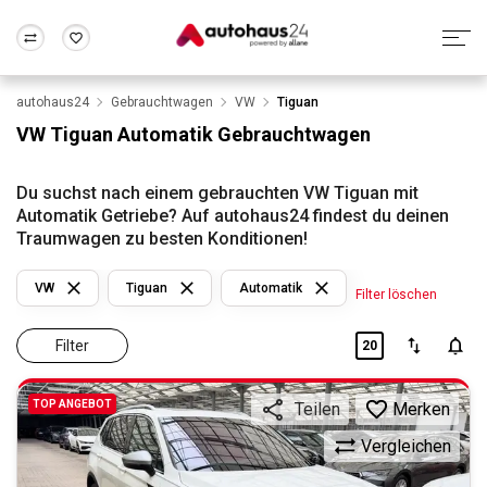
autohaus24
Gebrauchtwagen
VW
Tiguan
Zum Antrag
Alle Fragen & Antworten
München
Berlin
VW Tiguan Automatik Gebrauchtwagen
Wir bewerten dein Auto
Rund um die Inzahlungnahme
Frankfurt
Wuppertal
Du suchst nach einem gebrauchten VW Tiguan mit
Automatik Getriebe? Auf autohaus24 findest du deinen
Traumwagen zu besten Konditionen!
VW
Tiguan
Automatik
Filter löschen
Filter
20
TOP ANGEBOT
Merken
Teilen
Vergleichen