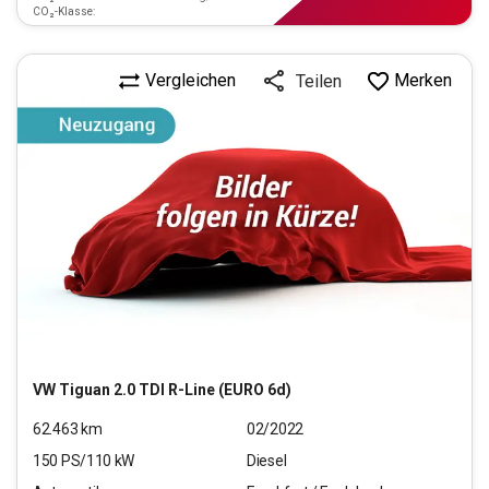
CO₂-Klasse:
Vergleichen
Merken
Teilen
VW
Tiguan 2.0 TDI R-Line (EURO 6d)
62.463
km
02/2022
150
PS/
110
kW
Diesel