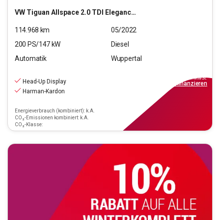
VW
Tiguan Allspace 2.0 TDI Elegance 4Motion (EURO 6d)
114.968
km
05/2022
200
PS/
147
kW
Diesel
Automatik
Wuppertal
27.990
€
inkl.MwSt.
Head-Up Display
ab
252€
mtl.
finanzieren
Harman-Kardon
Energieverbrauch (kombiniert): k.A.
CO₂-Emissionen kombiniert: k.A.
CO₂-Klasse: