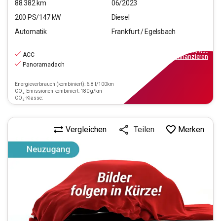
88.382
km
06/2023
200
PS/
147
kW
Diesel
Automatik
Frankfurt / Egelsbach
32.770
€
inkl.MwSt.
ACC
ab
295€
mtl.
finanzieren
Panoramadach
Energieverbrauch (kombiniert): 6.8 l/100km
CO₂-Emissionen kombiniert: 180 g/km
CO₂-Klasse:
Vergleichen
Merken
Teilen