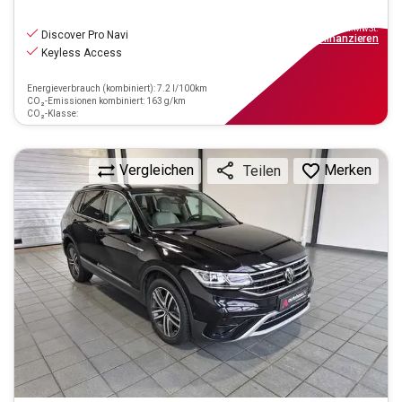
25.880
€
inkl.MwSt.
Discover Pro Navi
ab
299€
mtl.
finanzieren
Keyless Access
Energieverbrauch (kombiniert): 7.2 l/100km
CO₂-Emissionen kombiniert: 163 g/km
CO₂-Klasse:
Vergleichen
Merken
Teilen