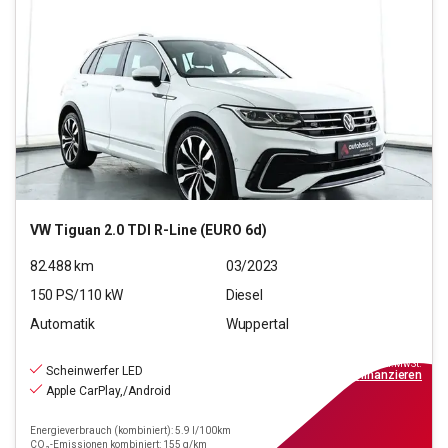
VW
Tiguan 2.0 TDI R-Line (EURO 6d)
82.488
km
03/2023
150
PS/
110
kW
Diesel
Automatik
Wuppertal
28.940
€
inkl.MwSt.
Scheinwerfer LED
ab
261€
mtl.
finanzieren
Apple CarPlay,/Android
Energieverbrauch (kombiniert): 5.9 l/100km
CO₂-Emissionen kombiniert: 155 g/km