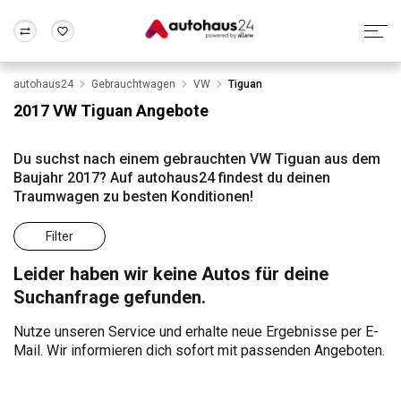
autohaus24
Gebrauchtwagen
VW
Tiguan
Zum Antrag
Alle Fragen & Antworten
München
Berlin
2017 VW Tiguan Angebote
Wir bewerten dein Auto
Rund um die Inzahlungnahme
Frankfurt
Wuppertal
Du suchst nach einem gebrauchten VW Tiguan aus dem
Baujahr 2017? Auf autohaus24 findest du deinen
Traumwagen zu besten Konditionen!
Filter
Leider haben wir keine Autos für deine
Suchanfrage gefunden.
Nutze unseren Service und erhalte neue Ergebnisse per E-
Mail. Wir informieren dich sofort mit passenden Angeboten.