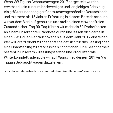
Wenn VW Tiguan Gebrauchtwagen 2017 hergestellt wurden,
erwirbst du ein rundum hochwertiges und langlebiges Fahrzeug.
Als größter unabhängiger Gebrauchtwagenhändler Deutschlands
und mit mehr als 15 Jahren Erfahrung in diesem Bereich schauen
wir vor dem Verkauf genau hin und stellen einen einwandfreien
Zustand sicher. Tag für Tag führen wir mehr als 50 Probefahrten
an einem unserer drei Standorte durch und lassen dich gerne in
einen VW Tiguan Gebrauchtwagen aus dem Jahr 2017 einsteigen.
Wer will, greift direkt zu oder entscheidet sich für das Leasing oder
eine Finanzierung zu erstklassigen Konditionen. Eine Besonderheit
besteht in unserem Zulassungsservice und Produkten wie
Winterkompletträdern, die wir auf Wunsch zu deinem 2017er VW
Tiguan Gebrauchtwagen dazuliefern.
Die Fahrzeugbeschreibung dient lediglich der allg. Identifizierung des
Fahrzeuges und stellt keine Zusicherung im kaufrechtlichen Sinn dar.
Die Angaben erheben nicht den Anspruch auf Vollständigkeit.
Die gemachten Angaben/Beschreibungen sind unverbindlich und dienen
nicht als zugesicherte Eigenschaften.
Der Verkäufer übernimmt keine Haftung für Tipp u.
Datenübermittlungsfehler.
Ausstattungen sind ggfs. gesondert zu prüfen.