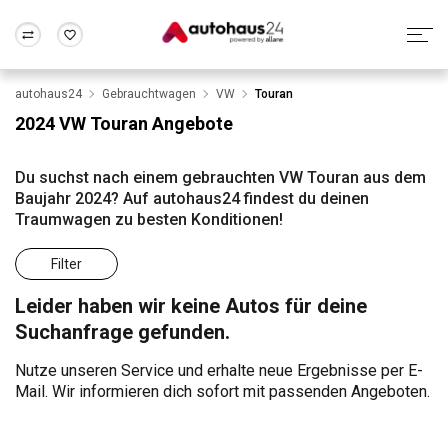
autohaus24
Gebrauchtwagen
VW
Touran
Zum Antrag
Alle Fragen & Antworten
München
Berlin
2024 VW Touran Angebote
Wir bewerten dein Auto
Rund um die Inzahlungnahme
Frankfurt
Wuppertal
Du suchst nach einem gebrauchten VW Touran aus dem
Baujahr 2024? Auf autohaus24 findest du deinen
Traumwagen zu besten Konditionen!
Filter
Leider haben wir keine Autos für deine
Suchanfrage gefunden.
Nutze unseren Service und erhalte neue Ergebnisse per E-
Mail. Wir informieren dich sofort mit passenden Angeboten.