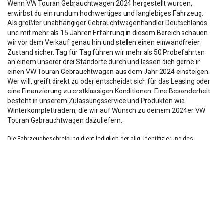
Wenn VW Touran Gebrauchtwagen 2024 hergestellt wurden,
erwirbst du ein rundum hochwertiges und langlebiges Fahrzeug.
Als größter unabhängiger Gebrauchtwagenhändler Deutschlands
und mit mehr als 15 Jahren Erfahrung in diesem Bereich schauen
wir vor dem Verkauf genau hin und stellen einen einwandfreien
Zustand sicher. Tag für Tag führen wir mehr als 50 Probefahrten
an einem unserer drei Standorte durch und lassen dich gerne in
einen VW Touran Gebrauchtwagen aus dem Jahr 2024 einsteigen.
Wer will, greift direkt zu oder entscheidet sich für das Leasing oder
eine Finanzierung zu erstklassigen Konditionen. Eine Besonderheit
besteht in unserem Zulassungsservice und Produkten wie
Winterkompletträdern, die wir auf Wunsch zu deinem 2024er VW
Touran Gebrauchtwagen dazuliefern.
Die Fahrzeugbeschreibung dient lediglich der allg. Identifizierung des
Fahrzeuges und stellt keine Zusicherung im kaufrechtlichen Sinn dar.
Die Angaben erheben nicht den Anspruch auf Vollständigkeit.
Die gemachten Angaben/Beschreibungen sind unverbindlich und dienen
nicht als zugesicherte Eigenschaften.
Der Verkäufer übernimmt keine Haftung für Tipp u.
Datenübermittlungsfehler.
Ausstattungen sind ggfs. gesondert zu prüfen.