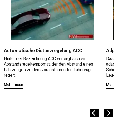
Automatische Distanzregelung ACC
Adpat
Hinter der Bezeichnung ACC verbirgt sich ein
Das Ad
Abstandsregeltempomat, der den Abstand eines
adapti
Fahrzeuges zu dem vorausfahrenden Fahrzeug
Schein
regelt.
Leucht
Mehr lesen
Mehr l