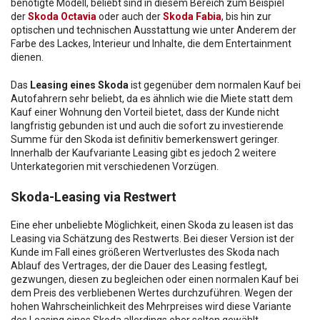
benötigte Modell, beliebt sind in diesem Bereich zum Beispiel
der
Skoda Octavia
oder auch der
Skoda Fabia
, bis hin zur
optischen und technischen Ausstattung wie unter Anderem der
Farbe des Lackes, Interieur und Inhalte, die dem Entertainment
dienen.
Das
Leasing eines Skoda
ist gegenüber dem normalen Kauf bei
Autofahrern sehr beliebt, da es ähnlich wie die Miete statt dem
Kauf einer Wohnung den Vorteil bietet, dass der Kunde nicht
langfristig gebunden ist und auch die sofort zu investierende
Summe für den Skoda ist definitiv bemerkenswert geringer.
Innerhalb der Kaufvariante Leasing gibt es jedoch 2 weitere
Unterkategorien mit verschiedenen Vorzügen.
Skoda-Leasing via Restwert
Eine eher unbeliebte Möglichkeit, einen Skoda zu leasen ist das
Leasing via Schätzung des Restwerts. Bei dieser Version ist der
Kunde im Fall eines größeren Wertverlustes des Skoda nach
Ablauf des Vertrages, der die Dauer des Leasing festlegt,
gezwungen, diesen zu begleichen oder einen normalen Kauf bei
dem Preis des verbliebenen Wertes durchzuführen. Wegen der
hohen Wahrscheinlichkeit des Mehrpreises wird diese Variante