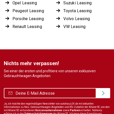
Opel Leasing
Suzuki Leasing
Peugeot Leasing
Toyota Leasing
Porsche Leasing
Volvo Leasing
Renault Leasing
VW Leasing
Nichts mehr verpassen!
Sei einer der ersten und profitiere von unseren exklusiven
Gebrauchtwagen Angeboten.
Ja, ich möchte den regelmäßigen Newsletter von autohaus24.de mit aktuellen
Informationen zu Neu- Gebrauchtwagen-Angeboten und Kfz-Zubehör der Allane SE, von den
mit Allane SE verbundenen
Konzernunternehmen
sowie
Partnern
erhalten. Näheres
erfahre ich in den
Datenschutzhinweisen
der Allane SE. Ich kann diese Einwilligung