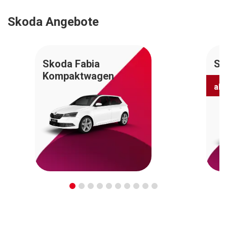
Skoda Angebote
Skoda Fabia
Sk
Kompaktwagen
ab.