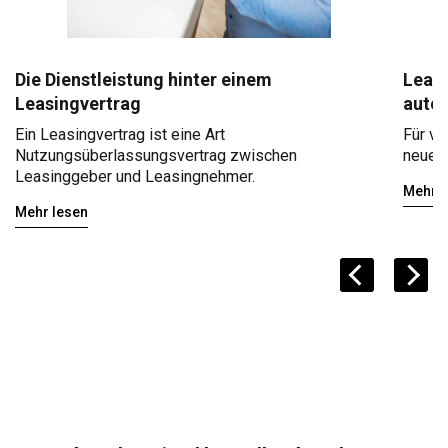
Die Dienstleistung hinter einem
Leasi
Leasingvertrag
auto
Ein Leasingvertrag ist eine Art
Für ve
Nutzungsüberlassungsvertrag zwischen
neuen 
Leasinggeber und Leasingnehmer.
Mehr l
Mehr lesen