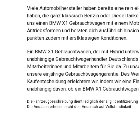
Viele Automobilhersteller haben bereits eine rein 
haben, die ganz klassisch Benzin oder Diesel tank
uns einen BMW X1 Gebrauchtwagen mit einem Motor f
Antriebsformen und beraten dich ausführlich hinsich
punkten zudem mit erstklassigen Konditionen.
Ein BMW X1 Gebrauchtwagen, der mit Hybrid unterwe
unabhängige Gebrauchtwagenhändler Deutschlands is
Mitarbeiterinnen und Mitarbeitern für Sie da. Zu u
unsere einjährige Gebrauchtwagengarantie. Des Wei
Kaufentscheidung erleichtern wir, indem wir eine F
unabhängig davon, ob ein BMW X1 Gebrauchtwagen H
Die Fahrzeugbeschreibung dient lediglich der allg. Identifizierun
Die Angaben erheben nicht den Anspruch auf Vollständigkeit.
Die gemachten Angaben/Beschreibungen sind unverbindlich und 
Der Verkäufer übernimmt keine Haftung für Tipp u. Datenübermittl
Ausstattungen sind ggfs. gesondert zu prüfen.