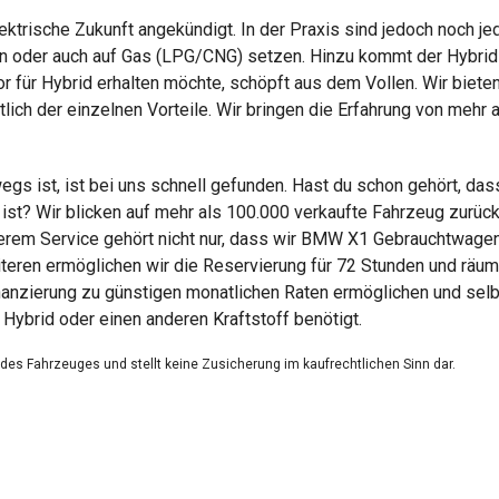
elektrische Zukunft angekündigt. In der Praxis sind jedoch noch
en oder auch auf Gas (LPG/CNG) setzen. Hinzu kommt der Hybrid 
ür Hybrid erhalten möchte, schöpft aus dem Vollen. Wir bieten 
tlich der einzelnen Vorteile. Wir bringen die Erfahrung von meh
gs ist, ist bei uns schnell gefunden. Hast du schon gehört, d
t? Wir blicken auf mehr als 100.000 verkaufte Fahrzeug zurück 
nserem Service gehört nicht nur, dass wir BMW X1 Gebrauchtwage
teren ermöglichen wir die Reservierung für 72 Stunden und räum
inanzierung zu günstigen monatlichen Raten ermöglichen und selb
ybrid oder einen anderen Kraftstoff benötigt.
g des Fahrzeuges und stellt keine Zusicherung im kaufrechtlichen Sinn dar.
dienen nicht als zugesicherte Eigenschaften.
ungsfehler.