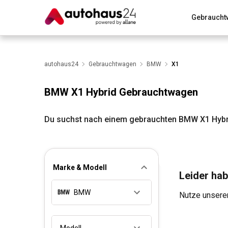
Gebraucht
Zum Antrag
Alle Fragen & Antworten
München
Wir bewerten dein Auto
autohaus24
Gebrauchtwagen
Rund um die Inzahlungnahme
BMW
X1
BMW X1 Hybrid Gebrauchtwagen
Du suchst nach einem gebrauchten BMW X1 Hybri
Marke & Modell
Leider hab
BMW
Nutze unseren
Modell