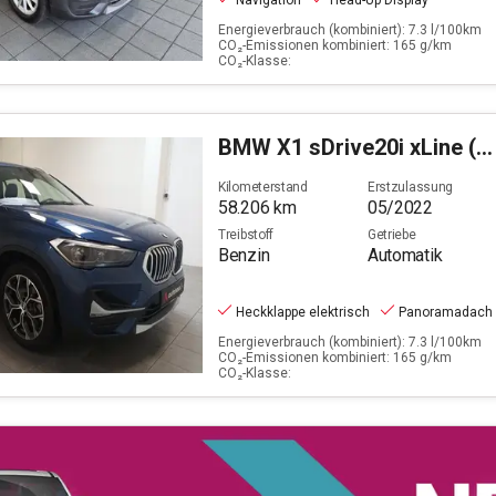
Navigation
Head-Up Display
Energieverbrauch (kombiniert): 7.3 l/100km
CO₂-Emissionen kombiniert: 165 g/km
CO₂-Klasse:
BMW
X1 sDrive20i xLine (EURO 6d)
Kilometerstand
Erstzulassung
58.206
km
05/2022
Treibstoff
Getriebe
Benzin
Automatik
Heckklappe elektrisch
Panoramadach
Energieverbrauch (kombiniert): 7.3 l/100km
CO₂-Emissionen kombiniert: 165 g/km
CO₂-Klasse: