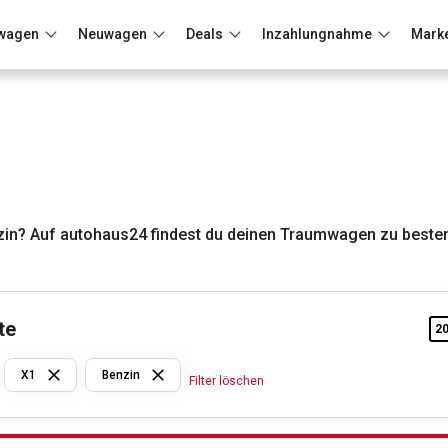
wagen
Neuwagen
Deals
Inzahlungnahme
Mark
Berlin
Frankfurt
Wuppertal
n? Auf autohaus24 findest du deinen Traumwagen zu besten
te
2
BMW
X1
Benzin
Filter löschen
X1
Benzin