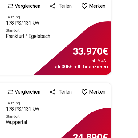
Vergleichen
Merken
Teilen
Leistung
178
PS/
131
kW
Standort
Frankfurt / Egelsbach
33.970
€
m
inkl.MwSt.
ab
306€
mtl.
finanzieren
Vergleichen
Merken
Teilen
Leistung
178
PS/
131
kW
Standort
Wuppertal
24.890
€