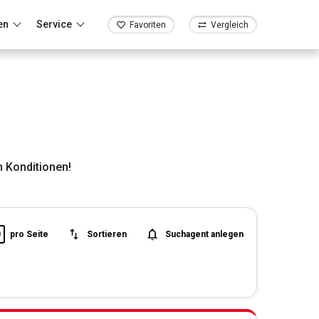
en
Service
Favoriten
Vergleich
 Konditionen!
0
pro Seite
Sortieren
Suchagent anlegen