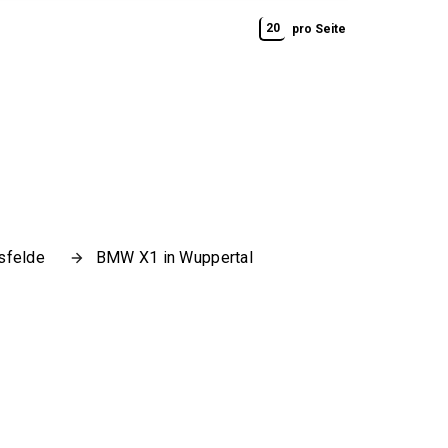
20
pro Seite
sfelde
BMW X1 in Wuppertal