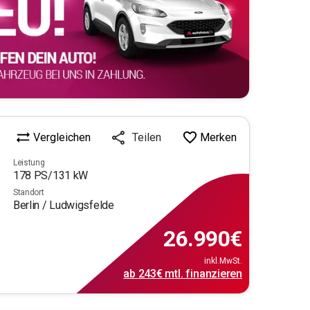
Vergleichen
Merken
Teilen
Leistung
178
PS/
131
kW
Standort
Berlin / Ludwigsfelde
26.990
€
inkl.MwSt.
ab
243€
mtl.
finanzieren