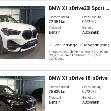
BMW
X1 sDrive20i Sport Line
Kilometerstand
Erstzulassung
22.081
km
06/2022
Treibstoff
Getriebe
Benzin
Automatik
Elektr. Heckklappe
Anhängerkupplung
Energieverbrauch (kombiniert): 7.3 l/100km
CO₂-Emissionen kombiniert: 165 g/km
CO₂-Klasse:
BMW
X1 sDrive 18i sDrive
Kilometerstand
Erstzulassung
28.839
km
07/2023
Treibstoff
Getriebe
Benzin
Automatik