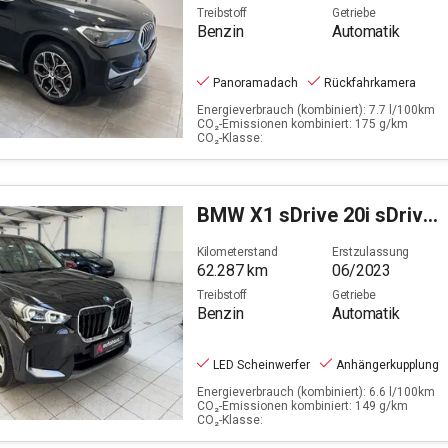
Treibstoff
Getriebe
Benzin
Automatik
Panoramadach
Rückfahrkamera
Energieverbrauch (kombiniert): 7.7 l/100km
CO₂-Emissionen kombiniert: 175 g/km
CO₂-Klasse:
BMW
X1 sDrive 20i sDrive (OPF)(EURO 6d)
Kilometerstand
Erstzulassung
62.287
km
06/2023
Treibstoff
Getriebe
Benzin
Automatik
LED Scheinwerfer
Anhängerkupplung
Energieverbrauch (kombiniert): 6.6 l/100km
CO₂-Emissionen kombiniert: 149 g/km
CO₂-Klasse: