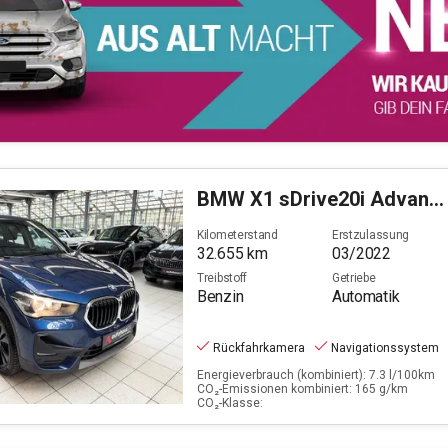
BMW
X1 sDrive20i Advantage (EURO 6d)
Kilometerstand
Erstzulassung
32.655
km
03/2022
Treibstoff
Getriebe
Benzin
Automatik
Rückfahrkamera
Navigationssystem
Energieverbrauch (kombiniert): 7.3 l/100km
CO₂-Emissionen kombiniert: 165 g/km
CO₂-Klasse: