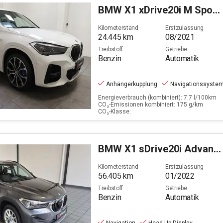
BMW
X1 xDrive20i M Sport (EURO 6d)
Filter löschen
Kilometerstand
Erstzulassung
24.445
km
08/2021
Treibstoff
Getriebe
Benzin
Automatik
Anhängerkupplung
Navigationssyste
Energieverbrauch (kombiniert): 7.7 l/100km
CO₂-Emissionen kombiniert: 175 g/km
CO₂-Klasse:
BMW
X1 sDrive20i Advantage (EURO 6d)
Kilometerstand
Erstzulassung
56.405
km
01/2022
Treibstoff
Getriebe
Benzin
Automatik