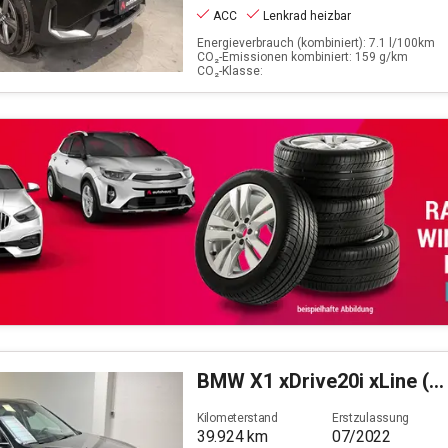
ACC
Lenkrad heizbar
Energieverbrauch (kombiniert): 7.1 l/100km
CO₂-Emissionen kombiniert: 159 g/km
CO₂-Klasse:
BMW
X1 xDrive20i xLine (EURO 6d)
Kilometerstand
Erstzulassung
39.924
km
07/2022