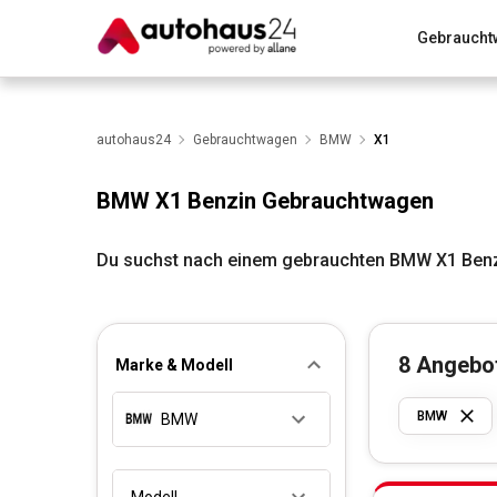
Gebraucht
Zum Antrag
Alle Fragen & Antworten
München
Wir bewerten dein Auto
autohaus24
Gebrauchtwagen
Rund um die Inzahlungnahme
BMW
X1
BMW X1 Benzin Gebrauchtwagen
Du suchst nach einem gebrauchten BMW X1 Benzi
8
Angebo
Marke & Modell
BMW
BMW
Modell