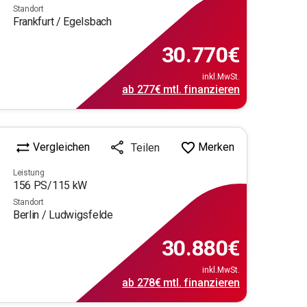
Standort
Frankfurt / Egelsbach
30.770
€
inkl.MwSt.
ab
277€
mtl.
finanzieren
Vergleichen
Merken
Teilen
Leistung
156
PS/
115
kW
Standort
Berlin / Ludwigsfelde
30.880
€
inkl.MwSt.
ab
278€
mtl.
finanzieren