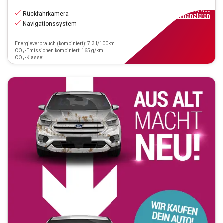
26.990
€
inkl.MwSt.
Rückfahrkamera
ab
243€
mtl.
finanzieren
Navigationssystem
Energieverbrauch (kombiniert): 7.3 l/100km
CO₂-Emissionen kombiniert: 165 g/km
CO₂-Klasse: