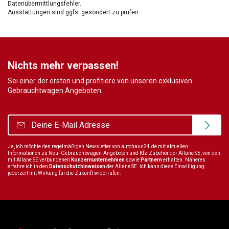
Datenübermittlungsfehler.
Ausstattungen sind ggfs. gesondert zu prüfen.
Nichts mehr verpassen!
Sei einer der ersten und profitiere von unseren exklusiven
Gebrauchtwagen Angeboten.
Ja, ich möchte den regelmäßigen Newsletter von autohaus24.de mit aktuellen
Informationen zu Neu- Gebrauchtwagen-Angeboten und Kfz-Zubehör der Allane SE, von den
mit Allane SE verbundenen
Konzernunternehmen
sowie
Partnern
erhalten. Näheres
erfahre ich in den
Datenschutzhinweisen
der Allane SE. Ich kann diese Einwilligung
jederzeit mit Wirkung für die Zukunft widerrufen.