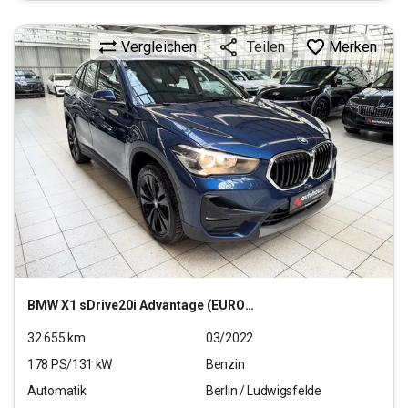
Vergleichen
Merken
Teilen
BMW
X1 sDrive20i Advantage (EURO 6d)
32.655
km
03/2022
178
PS/
131
kW
Benzin
Automatik
Berlin / Ludwigsfelde