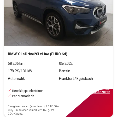
BMW
X1 sDrive20i xLine (EURO 6d)
58.206
km
05/2022
178
PS/
131
kW
Benzin
Automatik
Frankfurt / Egelsbach
24.970
€
inkl.MwSt.
Heckklappe elektrisch
ab
225€
mtl.
finanzieren
Panoramadach
Energieverbrauch (kombiniert): 7.3 l/100km
CO₂-Emissionen kombiniert: 165 g/km
CO₂-Klasse: