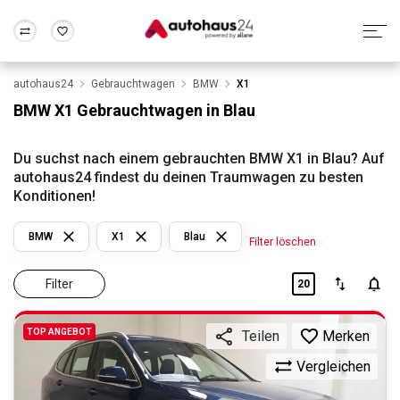
autohaus24
Gebrauchtwagen
BMW
X1
Zum Antrag
Alle Fragen & Antworten
München
Berlin
BMW X1 Gebrauchtwagen in Blau
Wir bewerten dein Auto
Rund um die Inzahlungnahme
Frankfurt
Wuppertal
Du suchst nach einem gebrauchten BMW X1 in Blau? Auf
autohaus24 findest du deinen Traumwagen zu besten
Konditionen!
BMW
X1
Blau
Filter löschen
Filter
20
TOP ANGEBOT
Merken
Teilen
Vergleichen