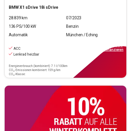
BMW
X1 sDrive 18i sDrive
28.839
km
07/2023
136
PS/
100
kW
Benzin
Automatik
München / Eching
29.970
€
inkl.MwSt.
ACC
ab
270€
mtl.
finanzieren
Lenkrad heizbar
Energieverbrauch (kombiniert): 7.1 l/100km
CO₂-Emissionen kombiniert: 159 g/km
CO₂-Klasse: