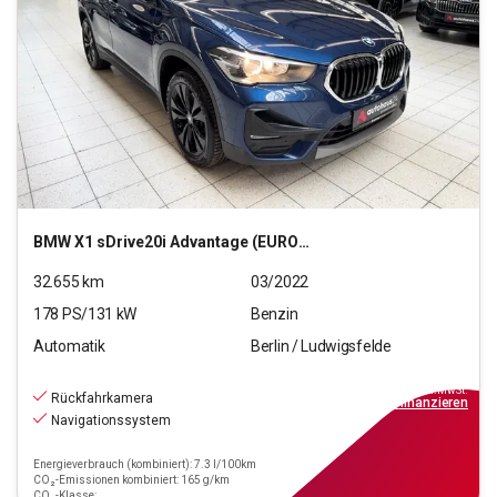
BMW
X1 sDrive20i Advantage (EURO 6d)
32.655
km
03/2022
178
PS/
131
kW
Benzin
Automatik
Berlin / Ludwigsfelde
26.990
€
inkl.MwSt.
Rückfahrkamera
ab
243€
mtl.
finanzieren
Navigationssystem
Energieverbrauch (kombiniert): 7.3 l/100km
CO₂-Emissionen kombiniert: 165 g/km
CO₂-Klasse: