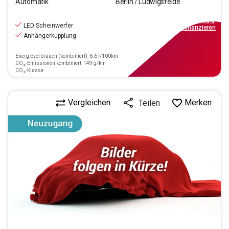
Automatik
Berlin / Ludwigsfelde
30.880
€
inkl.MwSt.
LED Scheinwerfer
ab
278€
mtl.
finanzieren
Anhängerkupplung
Energieverbrauch (kombiniert): 6.6 l/100km
CO₂-Emissionen kombiniert: 149 g/km
CO₂-Klasse:
Vergleichen
Merken
Teilen