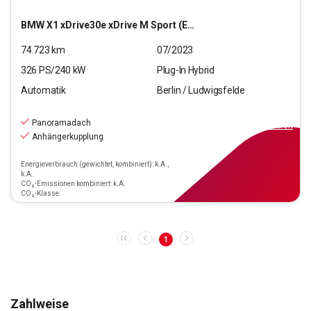
BMW
X1 xDrive30e xDrive M Sport (EURO 6d)
74.723
km
07/2023
326
PS/
240
kW
Plug-In Hybrid
Automatik
Berlin / Ludwigsfelde
35.590
€
inkl.MwSt.
Panoramadach
ab
320€
mtl.
finanzieren
Anhängerkupplung
Energieverbrauch (gewichtet, kombiniert): k.A.,
k.A.
CO₂-Emissionen kombiniert: k.A.
CO₂-Klasse:
1
Zahlweise