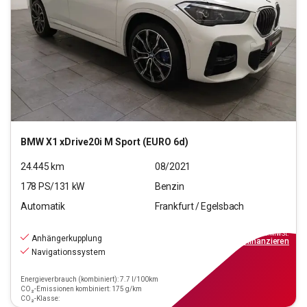
BMW
X1 xDrive20i M Sport (EURO 6d)
24.445
km
08/2021
178
PS/
131
kW
Benzin
Automatik
Frankfurt / Egelsbach
33.970
€
inkl.MwSt.
Anhängerkupplung
ab
306€
mtl.
finanzieren
Navigationssystem
Energieverbrauch (kombiniert): 7.7 l/100km
CO₂-Emissionen kombiniert: 175 g/km
CO₂-Klasse: