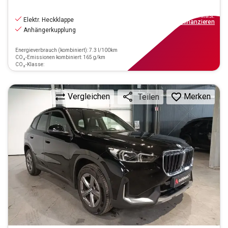
27.550
€
inkl.MwSt.
Elektr. Heckklappe
ab
248€
mtl.
finanzieren
Anhängerkupplung
Energieverbrauch (kombiniert): 7.3 l/100km
CO₂-Emissionen kombiniert: 165 g/km
CO₂-Klasse:
Vergleichen
Merken
Teilen