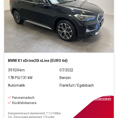
BMW
X1 xDrive20i xLine (EURO 6d)
39.924
km
07/2022
178
PS/
131
kW
Benzin
Automatik
Frankfurt / Egelsbach
30.770
€
inkl.MwSt.
Panoramadach
ab
277€
mtl.
finanzieren
Rückfahrkamera
Energieverbrauch (kombiniert): 7.7 l/100km
CO₂-Emissionen kombiniert: 175 g/km