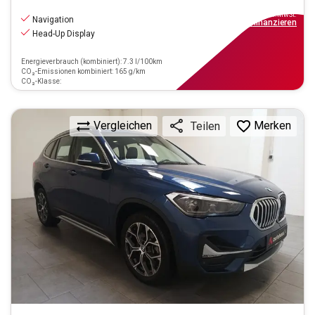
24.890
€
inkl.MwSt.
Navigation
ab
255€
mtl.
finanzieren
Head-Up Display
Energieverbrauch (kombiniert): 7.3 l/100km
CO₂-Emissionen kombiniert: 165 g/km
CO₂-Klasse:
Vergleichen
Merken
Teilen