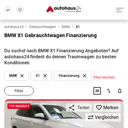
autohaus24
Gebrauchtwagen
BMW
X1
Zum Antrag
Alle Fragen & Antworten
München
Berlin
BMW X1 Gebrauchtwagen Finanzierung
Wir bewerten dein Auto
Rund um die Inzahlungnahme
Frankfurt
Wuppertal
Du suchst nach BMW X1 Finanzierung Angeboten? Auf
autohaus24 findest du deinen Traumwagen zu besten
Konditionen
BMW
X1
Finanzierung
Filter löschen
Filter
20
TOP ANGEBOT
Merken
Teilen
Vergleichen