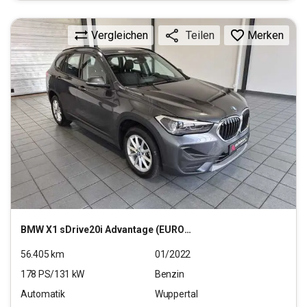
Vergleichen
Merken
Teilen
BMW
X1 sDrive20i Advantage (EURO 6d)
56.405
km
01/2022
178
PS/
131
kW
Benzin
Automatik
Wuppertal