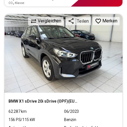
CO₂-Klasse:
Vergleichen
Merken
Teilen
BMW
X1 sDrive 20i sDrive (OPF)(EURO 6d)
62.287
km
06/2023
156
PS/
115
kW
Benzin