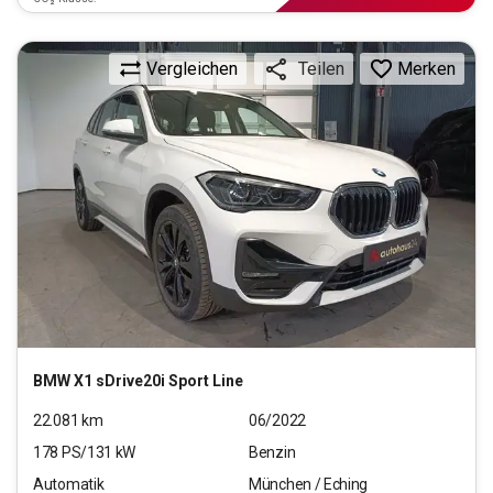
Vergleichen
Merken
Teilen
BMW
X1 sDrive20i Sport Line
22.081
km
06/2022
178
PS/
131
kW
Benzin
Automatik
München / Eching