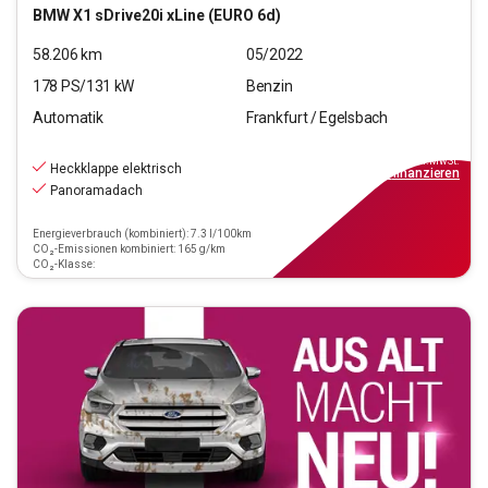
BMW
X1 sDrive20i xLine (EURO 6d)
58.206
km
05/2022
178
PS/
131
kW
Benzin
Automatik
Frankfurt / Egelsbach
24.970
€
inkl.MwSt.
Heckklappe elektrisch
ab
225€
mtl.
finanzieren
Panoramadach
Energieverbrauch (kombiniert): 7.3 l/100km
CO₂-Emissionen kombiniert: 165 g/km
CO₂-Klasse: