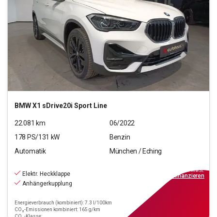
BMW
X1 sDrive20i Sport Line
22.081
km
06/2022
178
PS/
131
kW
Benzin
Automatik
München / Eching
27.550
€
inkl.MwSt.
Elektr. Heckklappe
ab
248€
mtl.
finanzieren
Anhängerkupplung
Energieverbrauch (kombiniert): 7.3 l/100km
CO₂-Emissionen kombiniert: 165 g/km
CO₂-Klasse: