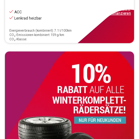
29.970
€
inkl.MwSt.
ACC
ab
270€
mtl.
finanzieren
Lenkrad heizbar
Energieverbrauch (kombiniert): 7.1 l/100km
CO₂-Emissionen kombiniert: 159 g/km
CO₂-Klasse: