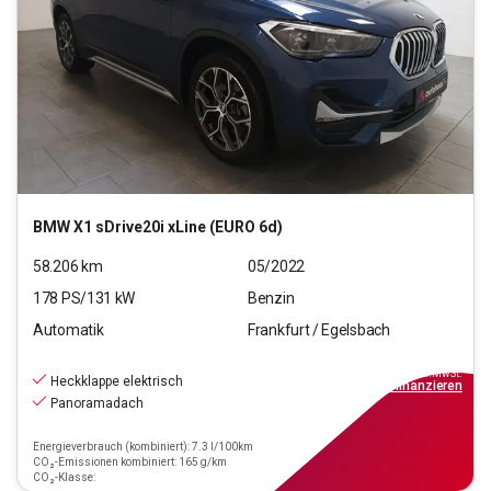
BMW
X1 sDrive20i xLine (EURO 6d)
58.206
km
05/2022
178
PS/
131
kW
Benzin
Automatik
Frankfurt / Egelsbach
24.970
€
inkl.MwSt.
Heckklappe elektrisch
ab
225€
mtl.
finanzieren
Panoramadach
Energieverbrauch (kombiniert): 7.3 l/100km
CO₂-Emissionen kombiniert: 165 g/km
CO₂-Klasse: