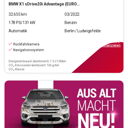
BMW
X1 sDrive20i Advantage (EURO 6d)
32.655
km
03/2022
178
PS/
131
kW
Benzin
Automatik
Berlin / Ludwigsfelde
26.990
€
inkl.MwSt.
Rückfahrkamera
ab
243€
mtl.
finanzieren
Navigationssystem
Energieverbrauch (kombiniert): 7.3 l/100km
CO₂-Emissionen kombiniert: 165 g/km
CO₂-Klasse: