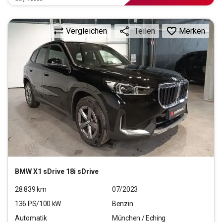
Vergleichen
Merken
Teilen
BMW
X1 sDrive 18i sDrive
28.839
km
07/2023
136
PS/
100
kW
Benzin
Automatik
München / Eching