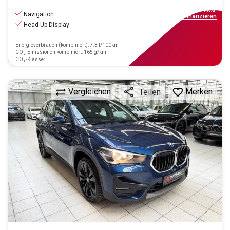
24.890
€
inkl.MwSt.
Navigation
ab
255€
mtl.
finanzieren
Head-Up Display
Energieverbrauch (kombiniert): 7.3 l/100km
CO₂-Emissionen kombiniert: 165 g/km
CO₂-Klasse:
Vergleichen
Merken
Teilen