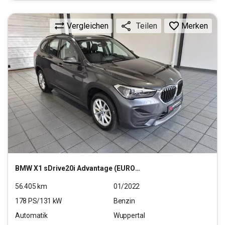
Vergleichen
Merken
Teilen
BMW
X1 sDrive20i Advantage (EURO 6d)
56.405
km
01/2022
178
PS/
131
kW
Benzin
Automatik
Wuppertal