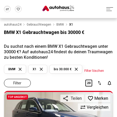
autohaus24
Gebrauchtwagen
BMW
X1
Zum Antrag
Alle Fragen & Antworten
München
Berlin
BMW X1 Gebrauchtwagen bis 30000 €
Wir bewerten dein Auto
Rund um die Inzahlungnahme
Frankfurt
Wuppertal
Du suchst nach einem BMW X1 Gebrauchtwagen unter
30000 €? Auf autohaus24 findest du deinen Traumwagen
zu besten Konditionen!
BMW
X1
bis 30.000 €
Filter löschen
Filter
20
TOP ANGEBOT
Merken
Teilen
Vergleichen