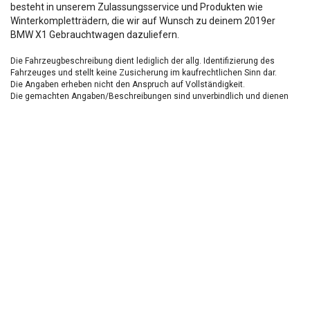
besteht in unserem Zulassungsservice und Produkten wie
Winterkompletträdern, die wir auf Wunsch zu deinem 2019er
BMW X1 Gebrauchtwagen dazuliefern.
Die Fahrzeugbeschreibung dient lediglich der allg. Identifizierung des
Fahrzeuges und stellt keine Zusicherung im kaufrechtlichen Sinn dar.
Die Angaben erheben nicht den Anspruch auf Vollständigkeit.
Die gemachten Angaben/Beschreibungen sind unverbindlich und dienen
nicht als zugesicherte Eigenschaften.
Der Verkäufer übernimmt keine Haftung für Tipp u.
Datenübermittlungsfehler.
Ausstattungen sind ggfs. gesondert zu prüfen.
Nichts mehr verpassen!
Sei einer der ersten und profitiere von unseren exklusiven
Gebrauchtwagen Angeboten.