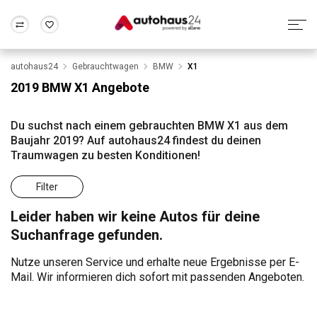
autohaus24
Gebrauchtwagen
BMW
X1
Zum Antrag
Alle Fragen & Antworten
München
Berlin
2019 BMW X1 Angebote
Wir bewerten dein Auto
Rund um die Inzahlungnahme
Frankfurt
Wuppertal
Du suchst nach einem gebrauchten BMW X1 aus dem
Baujahr 2019? Auf autohaus24 findest du deinen
Traumwagen zu besten Konditionen!
Filter
Leider haben wir keine Autos für deine
Suchanfrage gefunden.
Nutze unseren Service und erhalte neue Ergebnisse per E-
Mail. Wir informieren dich sofort mit passenden Angeboten.