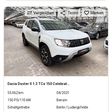
Vergleichen
Merken
Teilen
Dacia
Duster II 1.3 TCe 150 Celebration 2WD GPF (EU 6d)
55.062
km
04/2021
150
PS/
110
kW
Benzin
Schaltgetriebe
Berlin / Ludwigsfelde