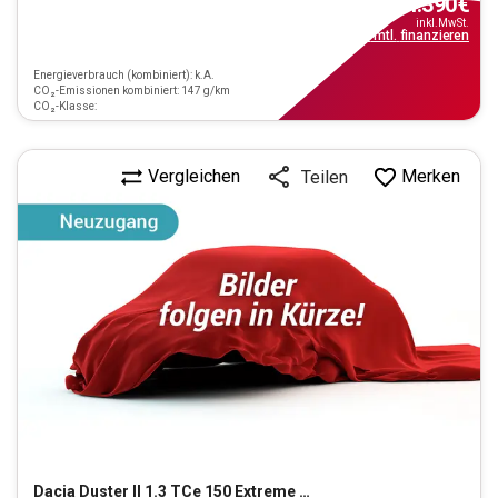
14.390
€
inkl.MwSt.
ab
130€
mtl.
finanzieren
Energieverbrauch (kombiniert): k.A.
CO₂-Emissionen kombiniert: 147 g/km
CO₂-Klasse:
Vergleichen
Merken
Teilen
Dacia
Duster II 1.3 TCe 150 Extreme 4x4