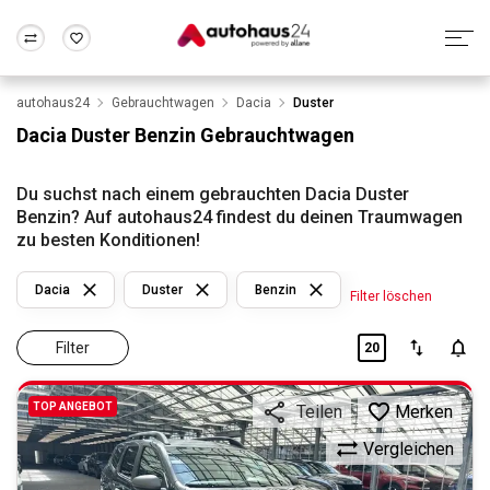
autohaus24
Gebrauchtwagen
Dacia
Duster
Zum Antrag
Alle Fragen & Antworten
München
Berlin
Dacia Duster Benzin Gebrauchtwagen
Wir bewerten dein Auto
Rund um die Inzahlungnahme
Frankfurt
Wuppertal
Du suchst nach einem gebrauchten Dacia Duster
Benzin? Auf autohaus24 findest du deinen Traumwagen
zu besten Konditionen!
Dacia
Duster
Benzin
Filter löschen
Filter
20
TOP ANGEBOT
Merken
Teilen
Vergleichen