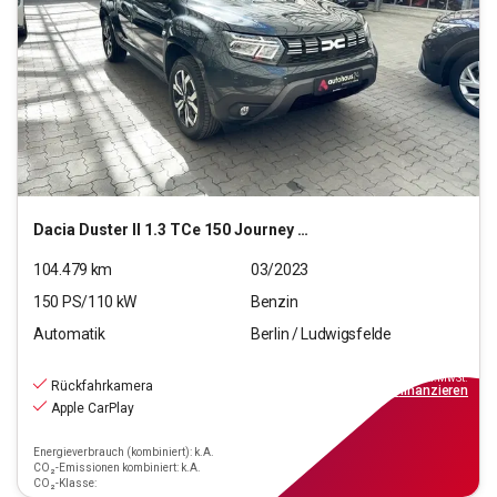
Dacia
Duster II 1.3 TCe 150 Journey 2WD (EURO 6d)
104.479
km
03/2023
150
PS/
110
kW
Benzin
Automatik
Berlin / Ludwigsfelde
15.190
€
inkl.MwSt.
Rückfahrkamera
ab
137€
mtl.
finanzieren
Apple CarPlay
Energieverbrauch (kombiniert): k.A.
CO₂-Emissionen kombiniert: k.A.
CO₂-Klasse: