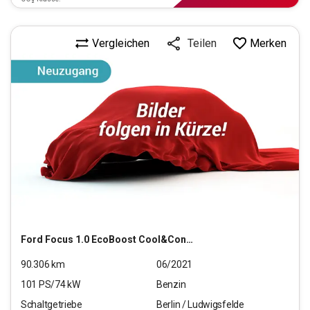
Vergleichen
Merken
Teilen
Ford
Focus 1.0 EcoBoost Cool&Connect Start/Stopp (EURO
90.306
km
06/2021
101
PS/
74
kW
Benzin
Schaltgetriebe
Berlin / Ludwigsfelde