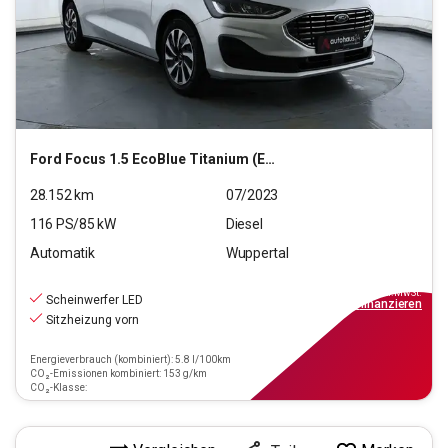
Ford
Focus 1.5 EcoBlue Titanium (EURO 6d)
28.152
km
07/2023
116
PS/
85
kW
Diesel
Automatik
Wuppertal
17.490
€
inkl.MwSt.
Scheinwerfer LED
ab
158€
mtl.
finanzieren
Sitzheizung vorn
Energieverbrauch (kombiniert): 5.8 l/100km
CO₂-Emissionen kombiniert: 153 g/km
CO₂-Klasse: