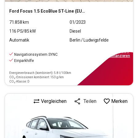
Ford
Focus 1.5 EcoBlue ST-Line (EURO 6d)
71.858
km
01/2023
116
PS/
85
kW
Diesel
Automatik
Berlin / Ludwigsfelde
14.290
€
inkl.MwSt.
Navigationssystem SYNC
ab
129€
mtl.
finanzieren
Einparkhilfe
Energieverbrauch (kombiniert): 5.8 l/100km
CO₂-Emissionen kombiniert: 153 g/km
CO₂-Klasse: D
Vergleichen
Merken
Teilen