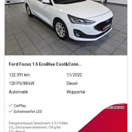
Ford
Focus 1.5 EcoBlue Cool&Connect S/S (EURO 6d)
122.391
km
11/2022
120
PS/
88
kW
Diesel
Automatik
Wuppertal
11.390
€
inkl.MwSt.
CarPlay
ab
103€
mtl.
finanzieren
Scheinwerfer LED
Energieverbrauch (kombiniert): 5.3 l/100km
CO₂-Emissionen kombiniert: 139 g/km
CO₂-Klasse: