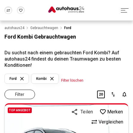
autohaus24
Gebrauchtwagen
Ford
Zum Antrag
Alle Fragen & Antworten
München
Berlin
Ford Kombi Gebrauchtwagen
Wir bewerten dein Auto
Rund um die Inzahlungnahme
Frankfurt
Wuppertal
Du suchst nach einem gebrauchten Ford Kombi? Auf
autohaus24 findest du deinen Traumwagen zu besten
Konditionen!
Ford
Kombi
Filter löschen
Filter
20
TOP ANGEBOT
Merken
Teilen
Vergleichen