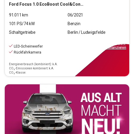
Ford
Focus 1.0 EcoBoost Cool&Connect S/S (E 6d-T)
91.011
km
06/2021
101
PS/
74
kW
Benzin
Schaltgetriebe
Berlin / Ludwigsfelde
11.290
€
inkl.MwSt.
LED-Scheinwerfer
ab
102€
mtl.
finanzieren
Rückfahrkamera
Energieverbrauch (kombiniert): k.A.
CO₂-Emissionen kombiniert: k.A.
CO₂-Klasse: