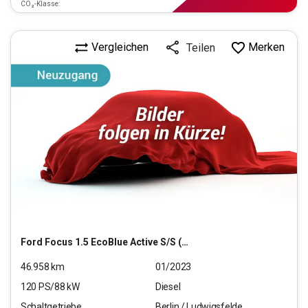
CO₂-Klasse:
Vergleichen
Merken
Teilen
Ford
Focus 1.5 EcoBlue Active S/S (EURO 6d)
46.958
km
01/2023
120
PS/
88
kW
Diesel
Schaltgetriebe
Berlin / Ludwigsfelde