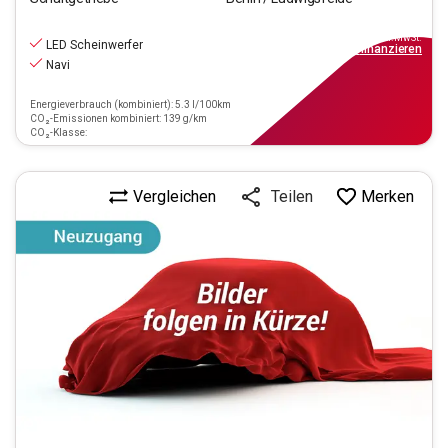
16.190
€
inkl.MwSt.
LED Scheinwerfer
ab
146€
mtl.
finanzieren
Navi
Energieverbrauch (kombiniert): 5.3 l/100km
CO₂-Emissionen kombiniert: 139 g/km
CO₂-Klasse:
Vergleichen
Merken
Teilen