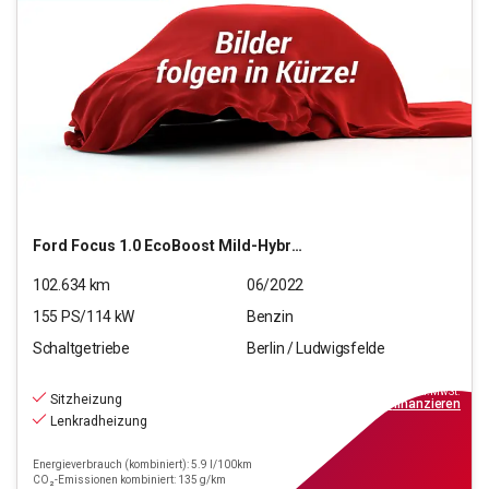
Ford
Focus 1.0 EcoBoost Mild-Hybrid ST-Line
102.634
km
06/2022
155
PS/
114
kW
Benzin
Schaltgetriebe
Berlin / Ludwigsfelde
15.880
€
inkl.MwSt.
Sitzheizung
ab
179€
mtl.
finanzieren
Lenkradheizung
Energieverbrauch (kombiniert): 5.9 l/100km
CO₂-Emissionen kombiniert: 135 g/km