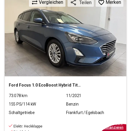
Vergleichen
Merken
Teilen
Ford
Focus 1.0 EcoBoost Hybrid Titanium X S/S (EURO 6d)
73.078
km
11/2021
155
PS/
114
kW
Benzin
Schaltgetriebe
Frankfurt / Egelsbach
14.880
€
inkl.MwSt.
Elektr. Heckklappe
ab
134€
mtl.
finanzieren