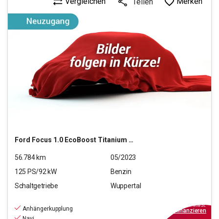
Vergleichen
Merken
Teilen
Ford
Focus 1.0 EcoBoost Titanium X S/S (EURO 6d)
56.784
km
05/2023
125
PS/
92
kW
Benzin
Schaltgetriebe
Wuppertal
17.490
€
inkl.MwSt.
Anhängerkupplung
ab
158€
mtl.
finanzieren
Navi