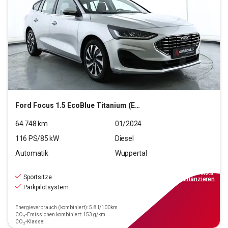
Ford
Focus 1.5 EcoBlue Titanium (EURO 6d)
64.748
km
01/2024
116
PS/
85
kW
Diesel
Automatik
Wuppertal
16.890
€
inkl.MwSt.
Sportsitze
ab
152€
mtl.
finanzieren
Parkpilotsystem
Energieverbrauch (kombiniert): 5.8 l/100km
CO₂-Emissionen kombiniert: 153 g/km
CO₂-Klasse: