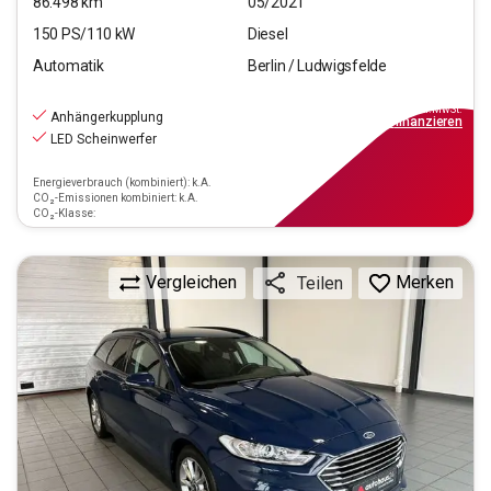
86.498
km
05/2021
150
PS/
110
kW
Diesel
Automatik
Berlin / Ludwigsfelde
18.190
€
inkl.MwSt.
Anhängerkupplung
ab
164€
mtl.
finanzieren
LED Scheinwerfer
Energieverbrauch (kombiniert): k.A.
CO₂-Emissionen kombiniert: k.A.
CO₂-Klasse:
Vergleichen
Merken
Teilen