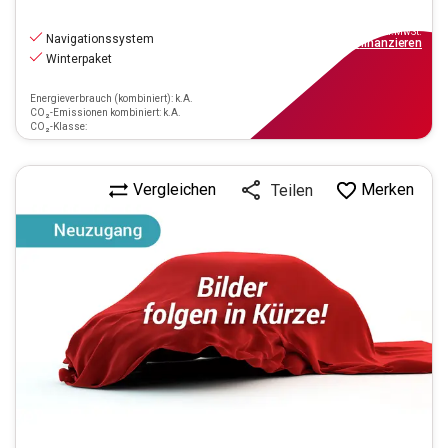
11.490
€
inkl.MwSt.
Navigationssystem
ab
104€
mtl.
finanzieren
Winterpaket
Energieverbrauch (kombiniert): k.A.
CO₂-Emissionen kombiniert: k.A.
CO₂-Klasse:
Vergleichen
Merken
Teilen