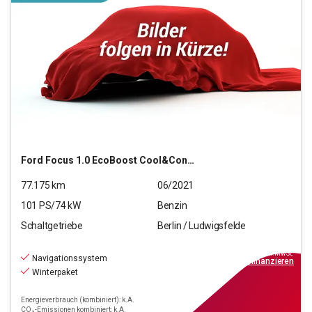
Ford
Focus 1.0 EcoBoost Cool&Connect S/S (E 6d-T)
77.175
km
06/2021
101
PS/
74
kW
Benzin
Schaltgetriebe
Berlin / Ludwigsfelde
12.490
€
inkl.MwSt.
Navigationssystem
ab
119€
mtl.
finanzieren
Winterpaket
Energieverbrauch (kombiniert): k.A.
CO₂-Emissionen kombiniert: k.A.