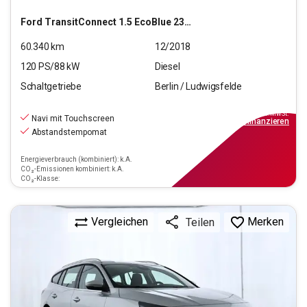
Ford
TransitConnect 1.5 EcoBlue 230 (L2) Trend S/S (Eur
60.340
km
12/2018
120
PS/
88
kW
Diesel
Schaltgetriebe
Berlin / Ludwigsfelde
17.390
€
inkl.MwSt.
Navi mit Touchscreen
ab
157€
mtl.
finanzieren
Abstandstempomat
Energieverbrauch (kombiniert): k.A.
CO₂-Emissionen kombiniert: k.A.
CO₂-Klasse:
Vergleichen
Merken
Teilen