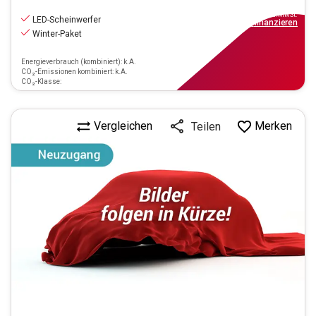
11.290
€
inkl.MwSt.
LED-Scheinwerfer
ab
102€
mtl.
finanzieren
Winter-Paket
Energieverbrauch (kombiniert): k.A.
CO₂-Emissionen kombiniert: k.A.
CO₂-Klasse:
Vergleichen
Merken
Teilen