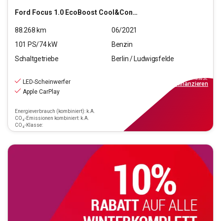
Ford
Focus 1.0 EcoBoost Cool&Connect Start/Stopp (EURO
88.268
km
06/2021
101
PS/
74
kW
Benzin
Schaltgetriebe
Berlin / Ludwigsfelde
11.590
€
inkl.MwSt.
LED-Scheinwerfer
ab
105€
mtl.
finanzieren
Apple CarPlay
Energieverbrauch (kombiniert): k.A.
CO₂-Emissionen kombiniert: k.A.
CO₂-Klasse: