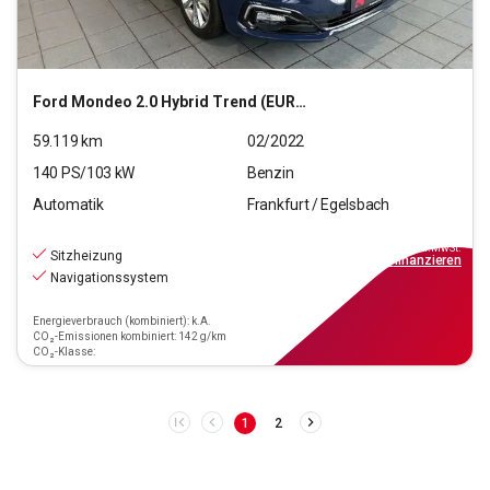
Ford
Mondeo 2.0 Hybrid Trend (EURO 6d)
59.119
km
02/2022
140
PS/
103
kW
Benzin
Automatik
Frankfurt / Egelsbach
18.370
€
inkl.MwSt.
Sitzheizung
ab
166€
mtl.
finanzieren
Navigationssystem
Energieverbrauch (kombiniert): k.A.
CO₂-Emissionen kombiniert: 142 g/km
CO₂-Klasse:
1
2