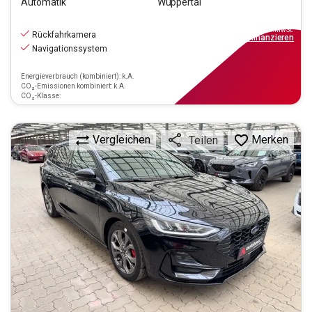
Automatik
Wuppertal
13.990
€
inkl.MwSt.
Rückfahrkamera
ab
134€
mtl.
finanzieren
Navigationssystem
Energieverbrauch (kombiniert): k.A.
CO₂-Emissionen kombiniert: k.A.
CO₂-Klasse:
Vergleichen
Merken
Teilen