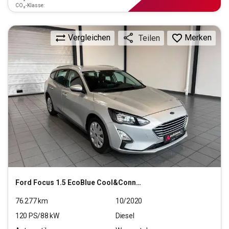
CO₂-Klasse:
Vergleichen
Merken
Teilen
Ford
Focus 1.5 EcoBlue Cool&Connect S/S (EURO 6d)
76.277
km
10/2020
120
PS/
88
kW
Diesel