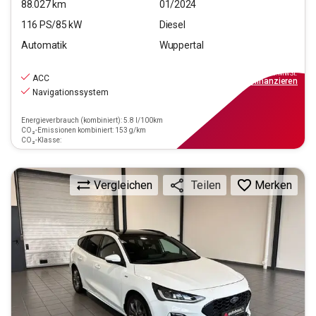
88.027
km
01/2024
116
PS/
85
kW
Diesel
Automatik
Wuppertal
15.190
€
inkl.MwSt.
ACC
ab
137€
mtl.
finanzieren
Navigationssystem
Energieverbrauch (kombiniert): 5.8 l/100km
CO₂-Emissionen kombiniert: 153 g/km
CO₂-Klasse:
Vergleichen
Merken
Teilen