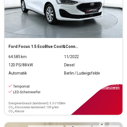
Ford
Focus 1.5 EcoBlue Cool&Connect S/S (EURO 6d)
64.585
km
11/2022
120
PS/
88
kW
Diesel
Automatik
Berlin / Ludwigsfelde
14.290
€
inkl.MwSt.
Tempomat
ab
129€
mtl.
finanzieren
LED-Scheinwerfer
Energieverbrauch (kombiniert): 5.3 l/100km
CO₂-Emissionen kombiniert: 139 g/km
CO₂-Klasse: