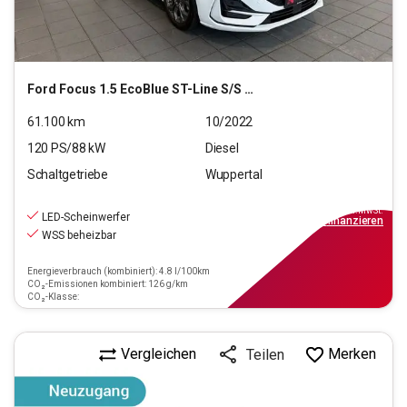
Ford
Focus 1.5 EcoBlue ST-Line S/S (EURO 6d)
61.100
km
10/2022
120
PS/
88
kW
Diesel
Schaltgetriebe
Wuppertal
15.320
€
inkl.MwSt.
LED-Scheinwerfer
ab
138€
mtl.
finanzieren
WSS beheizbar
Energieverbrauch (kombiniert): 4.8 l/100km
CO₂-Emissionen kombiniert: 126 g/km
CO₂-Klasse:
Vergleichen
Merken
Teilen