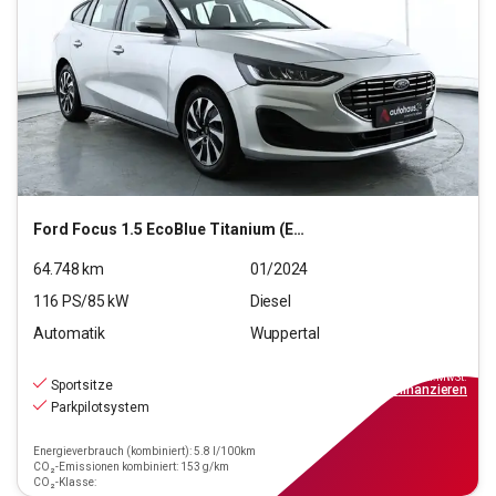
Ford
Focus 1.5 EcoBlue Titanium (EURO 6d)
64.748
km
01/2024
116
PS/
85
kW
Diesel
Automatik
Wuppertal
16.890
€
inkl.MwSt.
Sportsitze
ab
152€
mtl.
finanzieren
Parkpilotsystem
Energieverbrauch (kombiniert): 5.8 l/100km
CO₂-Emissionen kombiniert: 153 g/km
CO₂-Klasse: