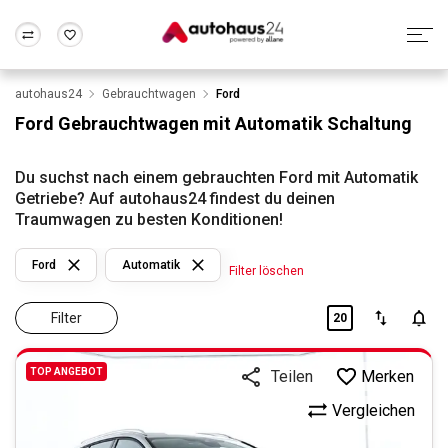
autohaus24
Gebrauchtwagen
Ford
Zum Antrag
Alle Fragen & Antworten
München
Berlin
Ford Gebrauchtwagen mit Automatik Schaltung
Wir bewerten dein Auto
Rund um die Inzahlungnahme
Frankfurt
Wuppertal
Du suchst nach einem gebrauchten Ford mit Automatik
Getriebe? Auf autohaus24 findest du deinen
Traumwagen zu besten Konditionen!
Ford
Automatik
Filter löschen
Filter
20
TOP ANGEBOT
Merken
Teilen
Vergleichen