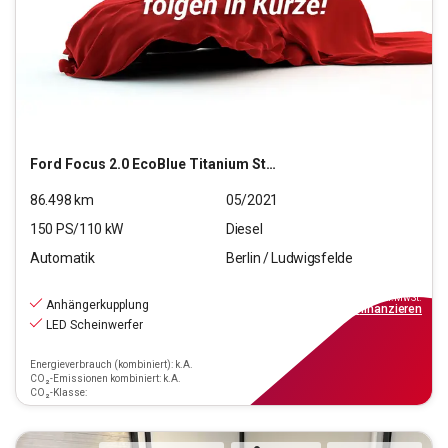
Ford
Focus 2.0 EcoBlue Titanium Start/Stopp (EURO 6d)
86.498
km
05/2021
150
PS/
110
kW
Diesel
Automatik
Berlin / Ludwigsfelde
18.190
€
inkl.MwSt.
Anhängerkupplung
ab
164€
mtl.
finanzieren
LED Scheinwerfer
Energieverbrauch (kombiniert): k.A.
CO₂-Emissionen kombiniert: k.A.
CO₂-Klasse: