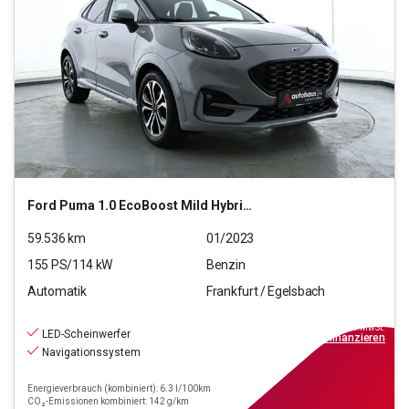
Ford
Puma 1.0 EcoBoost Mild Hybrid ST-Line S/S (EURO 6d
59.536
km
01/2023
155
PS/
114
kW
Benzin
Automatik
Frankfurt / Egelsbach
19.470
€
inkl.MwSt.
LED-Scheinwerfer
ab
139€
mtl.
finanzieren
Navigationssystem
Energieverbrauch (kombiniert): 6.3 l/100km
CO₂-Emissionen kombiniert: 142 g/km