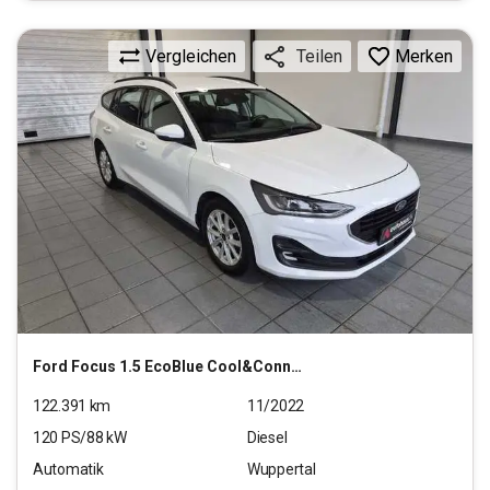
Vergleichen
Merken
Teilen
Ford
Focus 1.5 EcoBlue Cool&Connect S/S (EURO 6d)
122.391
km
11/2022
120
PS/
88
kW
Diesel
Automatik
Wuppertal