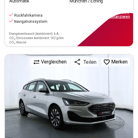
Automatik
München / Eching
16.550
€
inkl.MwSt.
Rückfahrkamera
ab
149€
mtl.
finanzieren
Navigationssystem
Energieverbrauch (kombiniert): k.A.
CO₂-Emissionen kombiniert: 142 g/km
CO₂-Klasse:
Vergleichen
Merken
Teilen