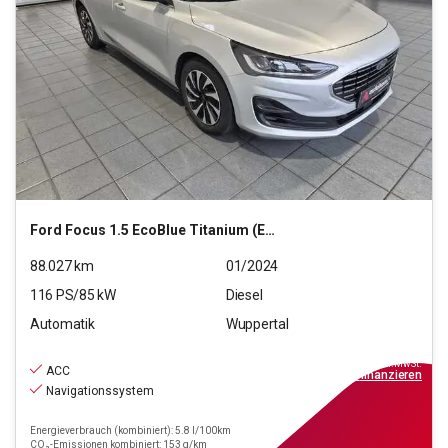
Ford
Focus 1.5 EcoBlue Titanium (EURO 6d)
88.027
km
01/2024
116
PS/
85
kW
Diesel
Automatik
Wuppertal
15.190
€
inkl.MwSt.
ACC
ab
137€
mtl.
finanzieren
Navigationssystem
Energieverbrauch (kombiniert): 5.8 l/100km
CO₂-Emissionen kombiniert: 153 g/km