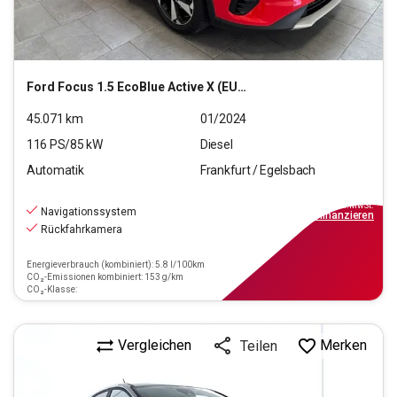
Ford
Focus 1.5 EcoBlue Active X (EURO 6d)
45.071
km
01/2024
116
PS/
85
kW
Diesel
Automatik
Frankfurt / Egelsbach
19.330
€
inkl.MwSt.
Navigationssystem
ab
174€
mtl.
finanzieren
Rückfahrkamera
Energieverbrauch (kombiniert): 5.8 l/100km
CO₂-Emissionen kombiniert: 153 g/km
CO₂-Klasse:
Vergleichen
Merken
Teilen