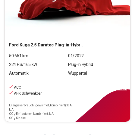
Ford
Kuga 2.5 Duratec Plug-in-Hybrid PHEV Titanium X
50.651
km
01/2022
224
PS/
165
kW
Plug-In Hybrid
Automatik
Wuppertal
21.790
€
inkl.MwSt.
ACC
ab
196€
mtl.
finanzieren
AHK Schwenkbar
Energieverbrauch (gewichtet, kombiniert): k.A.,
k.A.
CO₂-Emissionen kombiniert: k.A.
CO₂-Klasse: