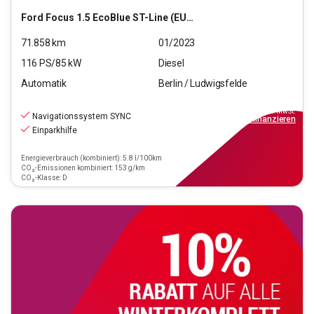
Ford
Focus 1.5 EcoBlue ST-Line (EURO 6d)
71.858
km
01/2023
116
PS/
85
kW
Diesel
Automatik
Berlin / Ludwigsfelde
14.290
€
inkl.MwSt.
Navigationssystem SYNC
ab
129€
mtl.
finanzieren
Einparkhilfe
Energieverbrauch (kombiniert): 5.8 l/100km
CO₂-Emissionen kombiniert: 153 g/km
CO₂-Klasse: D