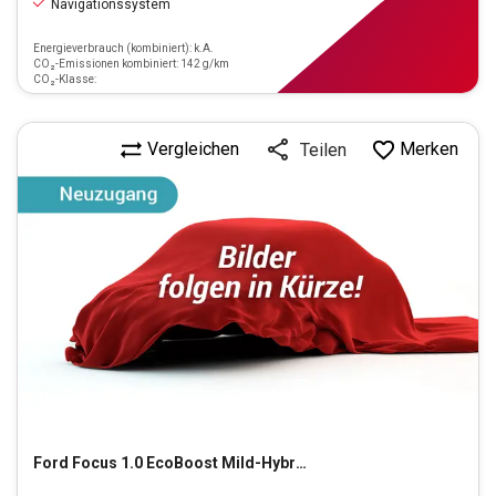
Navigationssystem
Energieverbrauch (kombiniert): k.A.
CO₂-Emissionen kombiniert: 142 g/km
CO₂-Klasse:
Vergleichen
Merken
Teilen
Ford
Focus 1.0 EcoBoost Mild-Hybrid ST-Line X S/S (EURO