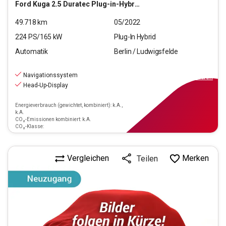
Ford
Kuga 2.5 Duratec Plug-in-Hybrid PHEV Vignale
49.718
km
05/2022
224
PS/
165
kW
Plug-In Hybrid
Automatik
Berlin / Ludwigsfelde
21.440
€
inkl.MwSt.
Navigationssystem
ab
193€
mtl.
finanzieren
Head-Up-Display
Energieverbrauch (gewichtet, kombiniert): k.A.,
k.A.
CO₂-Emissionen kombiniert: k.A.
CO₂-Klasse:
Vergleichen
Merken
Teilen