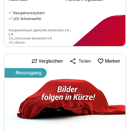
20.470
€
inkl.MwSt.
Navigationssystem
ab
184€
mtl.
finanzieren
LED Scheinwerfer
Energieverbrauch (gewichtet, kombiniert): k.A.,
k.A.
CO₂-Emissionen kombiniert: k.A.
CO₂-Klasse:
Vergleichen
Merken
Teilen