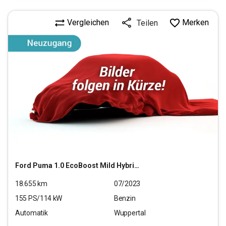
Vergleichen
Merken
Teilen
Ford
Puma 1.0 EcoBoost Mild Hybrid Titnaium X S/S (EURO
18.655
km
07/2023
155
PS/
114
kW
Benzin
Automatik
Wuppertal
20.990
€