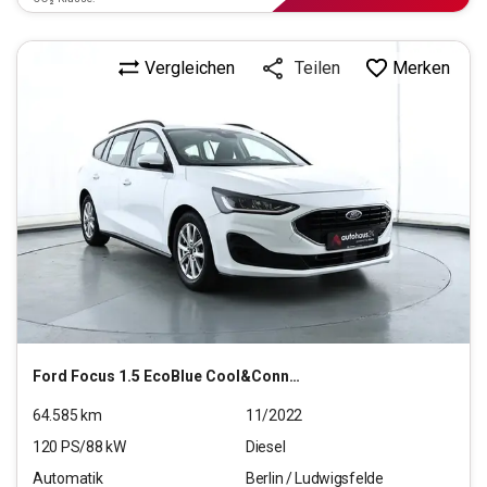
Vergleichen
Merken
Teilen
Ford
Focus 1.5 EcoBlue Cool&Connect S/S (EURO 6d)
64.585
km
11/2022
120
PS/
88
kW
Diesel
Automatik
Berlin / Ludwigsfelde