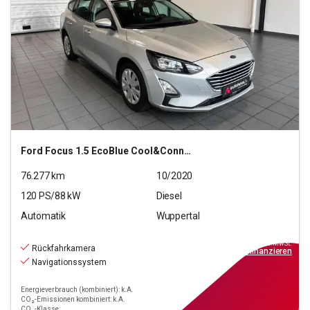
Ford
Focus 1.5 EcoBlue Cool&Connect S/S (EURO 6d)
76.277
km
10/2020
120
PS/
88
kW
Diesel
Automatik
Wuppertal
13.690
€
inkl.MwSt.
Rückfahrkamera
ab
131€
mtl.
finanzieren
Navigationssystem
Energieverbrauch (kombiniert): k.A.
CO₂-Emissionen kombiniert: k.A.
CO₂-Klasse: