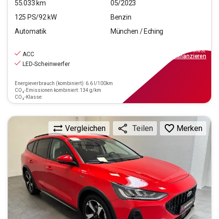
55.033
km
05/2023
125
PS/
92
kW
Benzin
Automatik
München / Eching
18.440
€
inkl.MwSt.
ACC
ab
166€
mtl.
finanzieren
LED-Scheinwerfer
Energieverbrauch (kombiniert): 6.6 l/100km
CO₂-Emissionen kombiniert: 134 g/km
CO₂-Klasse:
Vergleichen
Merken
Teilen