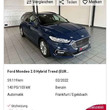
Vergleichen
Merken
Teilen
Ford
Mondeo 2.0 Hybrid Trend (EURO 6d)
59.119
km
02/2022
140
PS/
103
kW
Benzin
Automatik
Frankfurt / Egelsbach
18.370
€
inkl.MwSt.
Sitzheizung
ab
166€
mtl.
finanzieren