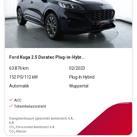
Ford
Kuga 2.5 Duratec Plug-in-Hybrid PHEV ST-Line X (EU
63.876
km
02/2023
152
PS/
112
kW
Plug-In Hybrid
Automatik
Wuppertal
20.890
€
inkl.MwSt.
ACC
ab
188€
mtl.
finanzieren
Totwinkelassistent
Energieverbrauch (gewichtet, kombiniert): k.A.,
k.A.
CO₂-Emissionen kombiniert: k.A.
CO₂-Klasse: