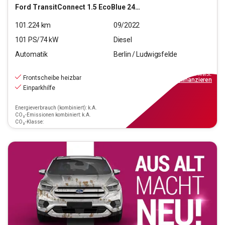
Ford
TransitConnect 1.5 EcoBlue 240 (L1) Trend S/S (EUR
101.224
km
09/2022
101
PS/
74
kW
Diesel
Automatik
Berlin / Ludwigsfelde
11.880
€
inkl.MwSt.
Frontscheibe heizbar
ab
107€
mtl.
finanzieren
Einparkhilfe
Energieverbrauch (kombiniert): k.A.
CO₂-Emissionen kombiniert: k.A.
CO₂-Klasse: