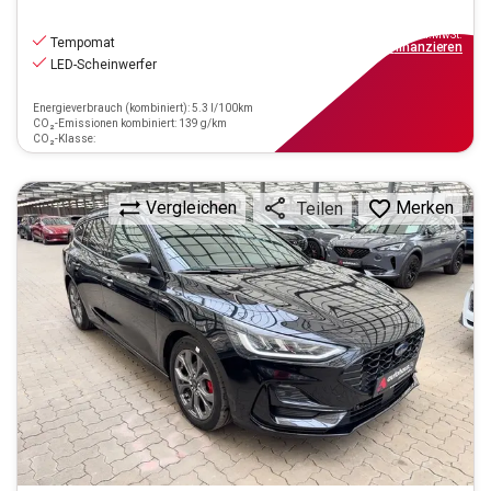
14.290
€
inkl.MwSt.
Tempomat
ab
129€
mtl.
finanzieren
LED-Scheinwerfer
Energieverbrauch (kombiniert): 5.3 l/100km
CO₂-Emissionen kombiniert: 139 g/km
CO₂-Klasse:
Vergleichen
Merken
Teilen