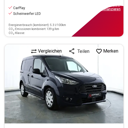
11.390
€
inkl.MwSt.
CarPlay
ab
103€
mtl.
finanzieren
Scheinwerfer LED
Energieverbrauch (kombiniert): 5.3 l/100km
CO₂-Emissionen kombiniert: 139 g/km
CO₂-Klasse:
Vergleichen
Merken
Teilen