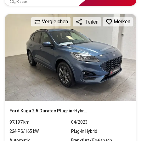
CO₂-Klasse:
Vergleichen
Merken
Teilen
Ford
Kuga 2.5 Duratec Plug-in-Hybrid PHEV ST-Line X (EU
97.197
km
04/2023
224
PS/
165
kW
Plug-In Hybrid
Automatik
Frankfurt / Egelsbach