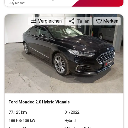
CO₂-Klasse:
Vergleichen
Merken
Teilen
Ford
Mondeo 2.0 Hybrid Vignale
77.125
km
01/2022
188
PS/
138
kW
Hybrid