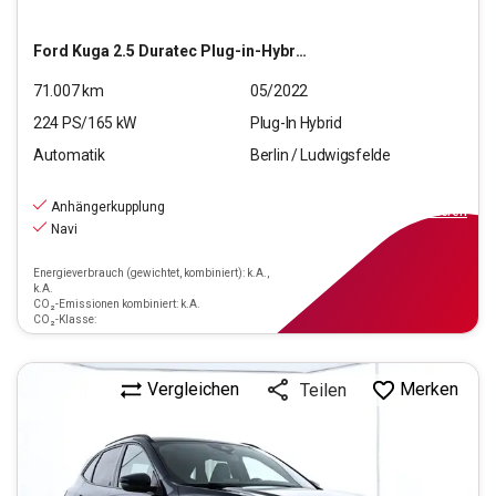
Ford
Kuga 2.5 Duratec Plug-in-Hybrid PHEV ST-Line X
71.007
km
05/2022
224
PS/
165
kW
Plug-In Hybrid
Automatik
Berlin / Ludwigsfelde
20.490
€
inkl.MwSt.
Anhängerkupplung
ab
185€
mtl.
finanzieren
Navi
Energieverbrauch (gewichtet, kombiniert): k.A.,
k.A.
CO₂-Emissionen kombiniert: k.A.
CO₂-Klasse:
Vergleichen
Merken
Teilen