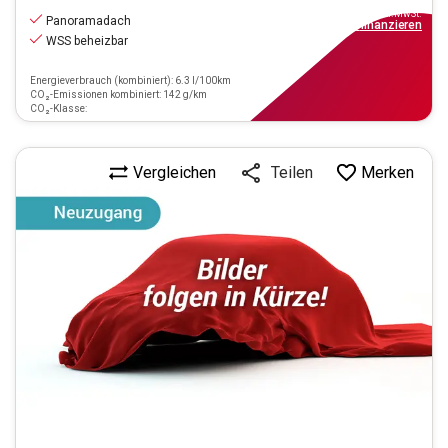
inkl.MwSt.
Panoramadach
ab
189€
mtl.
finanzieren
WSS beheizbar
Energieverbrauch (kombiniert): 6.3 l/100km
CO₂-Emissionen kombiniert: 142 g/km
CO₂-Klasse:
Vergleichen
Merken
Teilen