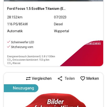
Ford
Focus 1.5 EcoBlue Titanium (EURO 6d)
28.152
km
07/2023
116
PS/
85
kW
Diesel
Automatik
Wuppertal
17.490
€
inkl.MwSt.
Scheinwerfer LED
ab
158€
mtl.
finanzieren
Sitzheizung vorn
Energieverbrauch (kombiniert): 5.8 l/100km
CO₂-Emissionen kombiniert: 153 g/km
CO₂-Klasse:
Vergleichen
Merken
Teilen