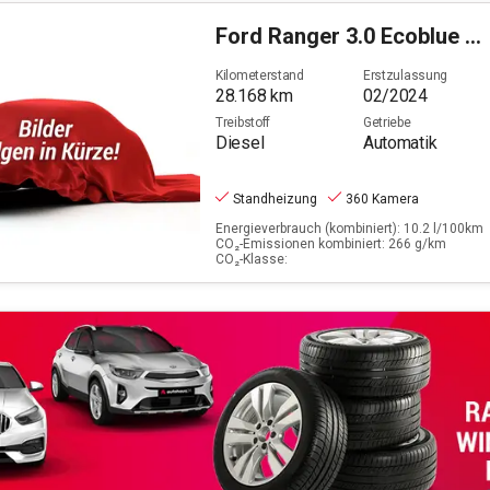
Ford
Ranger 3.0 Ecoblue Wildtrak e-4WD Doppelkabine
Kilometerstand
Erstzulassung
28.168
km
02/2024
Treibstoff
Getriebe
Diesel
Automatik
Standheizung
360 Kamera
Energieverbrauch (kombiniert): 10.2 l/100km
CO₂-Emissionen kombiniert: 266 g/km
CO₂-Klasse: