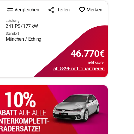
Vergleichen
Merken
Teilen
Leistung
241
PS/
177
kW
Standort
München / Eching
46.770
€
inkl.MwSt.
ab
539€
mtl.
finanzieren