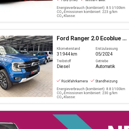
Ford SYNC
Winter-Paket
Energieverbrauch (kombiniert): 8.5 l/100km
CO₂-Emissionen kombiniert: 223 g/km
CO₂-Klasse:
Ford
Ranger 2.0 Ecoblue Limited 4x4 Doppelkabine
Kilometerstand
Erstzulassung
31.944
km
05/2024
Treibstoff
Getriebe
Diesel
Automatik
Rückfahrkamera
Standheizung
Energieverbrauch (kombiniert): 8.8 l/100km
CO₂-Emissionen kombiniert: 230 g/km
CO₂-Klasse: