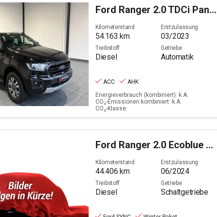
Ford
Ranger 2.0 TDCi Panther Wildtrak 4x4 Doppelkabine
Kilometerstand
Erstzulassung
54.163
km
03/2023
Treibstoff
Getriebe
Diesel
Automatik
ACC
AHK
Energieverbrauch (kombiniert): k.A.
CO₂-Emissionen kombiniert: k.A.
CO₂-Klasse:
Ford
Ranger 2.0 Ecoblue XL 4x4 Doppelkabine (EURO 6d)
Kilometerstand
Erstzulassung
44.406
km
06/2024
Treibstoff
Getriebe
Diesel
Schaltgetriebe