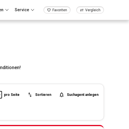
en
Service
Favoriten
Vergleich
nditionen!
0
pro Seite
Sortieren
Suchagent anlegen