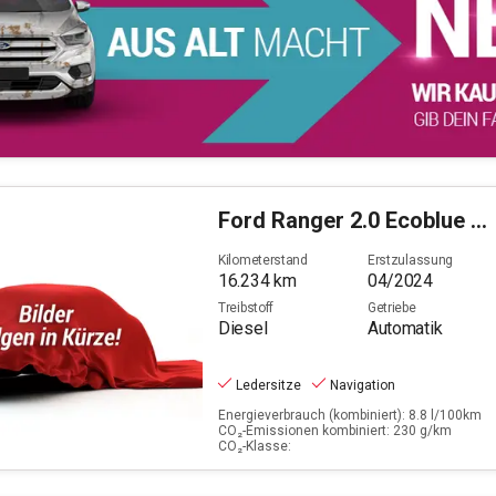
Ford
Ranger 2.0 Ecoblue Limited 4x4 Doppelkabine
Kilometerstand
Erstzulassung
16.234
km
04/2024
Treibstoff
Getriebe
Diesel
Automatik
Ledersitze
Navigation
Energieverbrauch (kombiniert): 8.8 l/100km
CO₂-Emissionen kombiniert: 230 g/km
CO₂-Klasse: