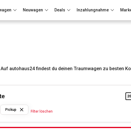
wagen
Neuwagen
Deals
Inzahlungnahme
Mark
Berlin
Frankfurt
Wuppertal
 Auf autohaus24 findest du deinen Traumwagen zu besten Ko
te
2
Ford
Pickup
Filter löschen
Pickup
Filter löschen