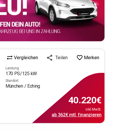
Vergleichen
Merken
Teilen
Leistung
170
PS/
125
kW
Standort
München / Eching
40.220
€
inkl.MwSt.
ab
362€
mtl.
finanzieren