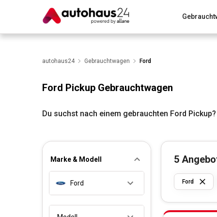
Gebraucht
Zum Antrag
Alle Fragen & Antworten
München
Wir bewerten dein Auto
autohaus24
Gebrauchtwagen
Rund um die Inzahlungnahme
Ford
Ford Pickup Gebrauchtwagen
Du suchst nach einem gebrauchten Ford Pickup?
5
Angebo
Marke & Modell
Ford
Ford
Modell