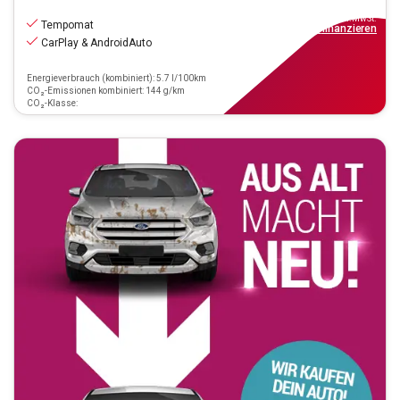
9.770
€
inkl.MwSt.
Tempomat
ab
88€
mtl.
finanzieren
CarPlay & AndroidAuto
Energieverbrauch (kombiniert): 5.7 l/100km
CO₂-Emissionen kombiniert: 144 g/km
CO₂-Klasse: