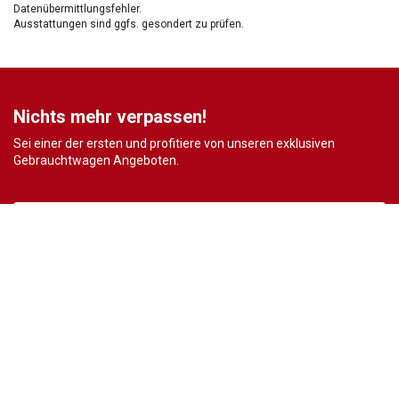
Datenübermittlungsfehler.
Ausstattungen sind ggfs. gesondert zu prüfen.
Nichts mehr verpassen!
Sei einer der ersten und profitiere von unseren exklusiven
Gebrauchtwagen Angeboten.
Ja, ich möchte den regelmäßigen Newsletter von autohaus24.de mit aktuellen
Informationen zu Neu- Gebrauchtwagen-Angeboten und Kfz-Zubehör der Allane SE, von den
mit Allane SE verbundenen
Konzernunternehmen
sowie
Partnern
erhalten. Näheres
erfahre ich in den
Datenschutzhinweisen
der Allane SE. Ich kann diese Einwilligung
jederzeit mit Wirkung für die Zukunft widerrufen.