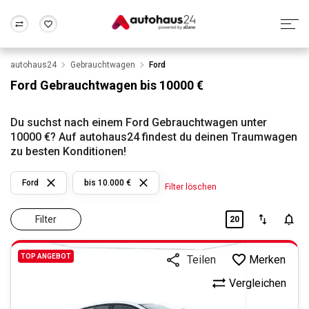
autohaus24
Gebrauchtwagen
Ford
Zum Antrag
Alle Fragen & Antworten
München
Berlin
Ford Gebrauchtwagen bis 10000 €
Wir bewerten dein Auto
Rund um die Inzahlungnahme
Frankfurt
Wuppertal
Du suchst nach einem Ford Gebrauchtwagen unter
10000 €? Auf autohaus24 findest du deinen Traumwagen
zu besten Konditionen!
Ford
bis 10.000 €
Filter löschen
Filter
20
TOP ANGEBOT
Merken
Teilen
Vergleichen