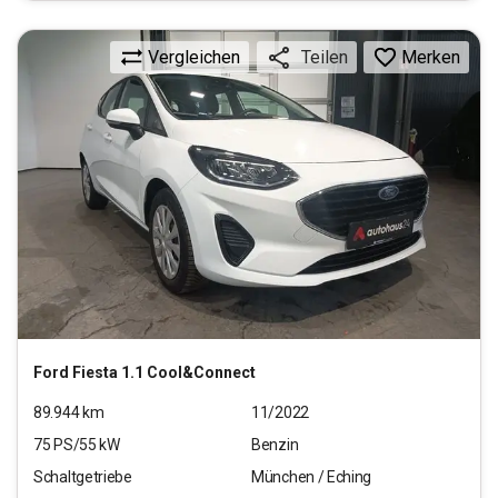
Vergleichen
Merken
Teilen
Ford
Fiesta 1.1 Cool&Connect
89.944
km
11/2022
75
PS/
55
kW
Benzin
Schaltgetriebe
München / Eching