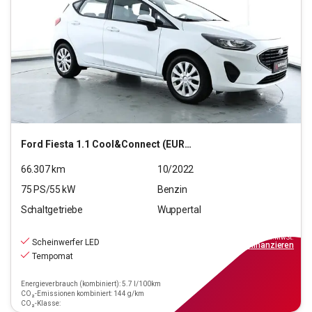
Ford
Fiesta 1.1 Cool&Connect (EURO 6d)
66.307
km
10/2022
75
PS/
55
kW
Benzin
Schaltgetriebe
Wuppertal
9.990
€
inkl.MwSt.
Scheinwerfer LED
ab
90€
mtl.
finanzieren
Tempomat
Energieverbrauch (kombiniert): 5.7 l/100km
CO₂-Emissionen kombiniert: 144 g/km
CO₂-Klasse: