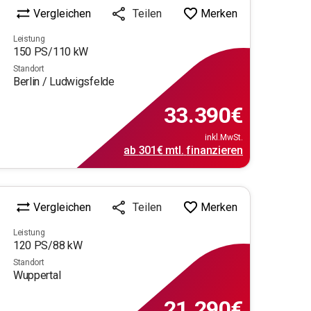
Vergleichen
Merken
Teilen
Leistung
150
PS/
110
kW
Standort
Berlin / Ludwigsfelde
33.390
€
inkl.MwSt.
ab
301€
mtl.
finanzieren
Vergleichen
Merken
Teilen
Leistung
120
PS/
88
kW
Standort
Wuppertal
21.290
€