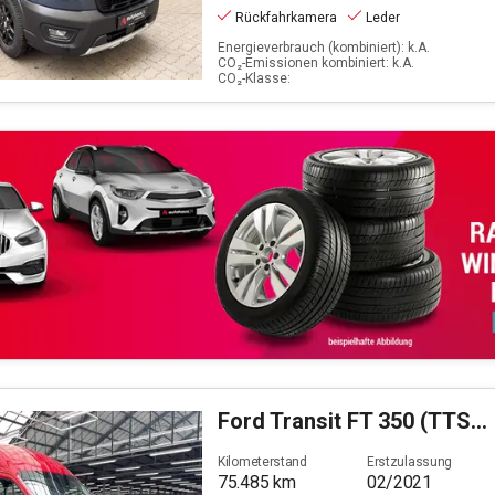
Rückfahrkamera
Leder
Energieverbrauch (kombiniert): k.A.
CO₂-Emissionen kombiniert: k.A.
CO₂-Klasse:
Ford
Transit FT 350 (TTS) 2.0 TDCi DPF 350 L3 H2 Trend
Kilometerstand
Erstzulassung
75.485
km
02/2021