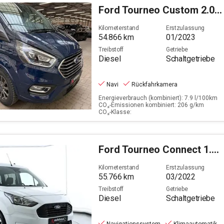
Ford
Tourneo Custom 2.0 TDCi 320 L1 Titanium X (EURO 6d
Kilometerstand
Erstzulassung
54.866
km
01/2023
Treibstoff
Getriebe
Diesel
Schaltgetriebe
Navi
Rückfahrkamera
Energieverbrauch (kombiniert): 7.9 l/100km
CO₂-Emissionen kombiniert: 206 g/km
CO₂-Klasse:
Ford
Tourneo Connect 1.5 TDCi/EcoBlue Grand Trend S/S (
Kilometerstand
Erstzulassung
55.766
km
03/2022
Treibstoff
Getriebe
Diesel
Schaltgetriebe