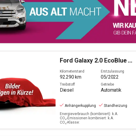
Ford
Galaxy 2.0 EcoBlue Titanium Start/Stopp (EURO 6d-T
Kilometerstand
Erstzulassung
92.290
km
05/2022
Treibstoff
Getriebe
Diesel
Automatik
Anhängerkupplung
Standheizung
Energieverbrauch (kombiniert): k.A.
CO₂-Emissionen kombiniert: k.A.
CO₂-Klasse: