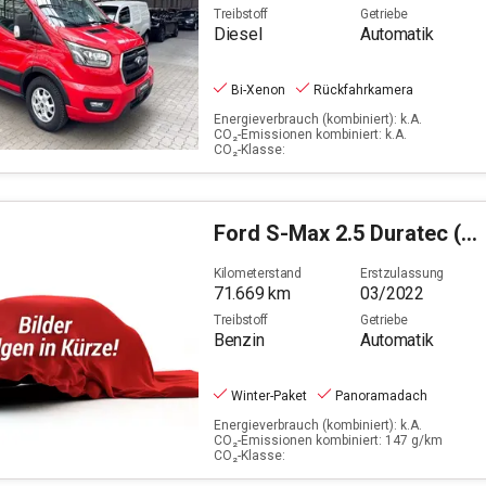
Treibstoff
Getriebe
Diesel
Automatik
Bi-Xenon
Rückfahrkamera
Energieverbrauch (kombiniert): k.A.
CO₂-Emissionen kombiniert: k.A.
CO₂-Klasse:
Ford
S-Max 2.5 Duratec (FHEV) Hybrid Vignale (EURO 6d)
Kilometerstand
Erstzulassung
71.669
km
03/2022
Treibstoff
Getriebe
Benzin
Automatik
Winter-Paket
Panoramadach
Energieverbrauch (kombiniert): k.A.
CO₂-Emissionen kombiniert: 147 g/km
CO₂-Klasse: