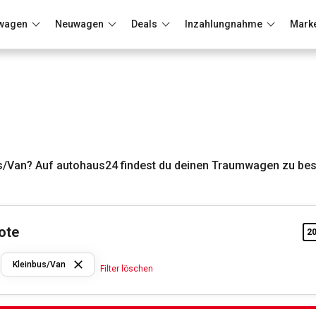
wagen
Neuwagen
Deals
Inzahlungnahme
Mark
Berlin
Frankfurt
Wuppertal
s/Van? Auf autohaus24 findest du deinen Traumwagen zu bes
ote
2
Ford
Kleinbus/Van
Filter löschen
Kleinbus/Van
Filter löschen