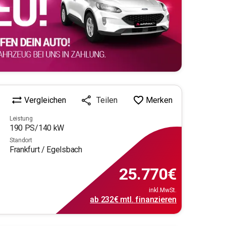
Vergleichen
Merken
Teilen
Leistung
190
PS/
140
kW
Standort
Frankfurt / Egelsbach
25.770
€
inkl.MwSt.
ab
232€
mtl.
finanzieren