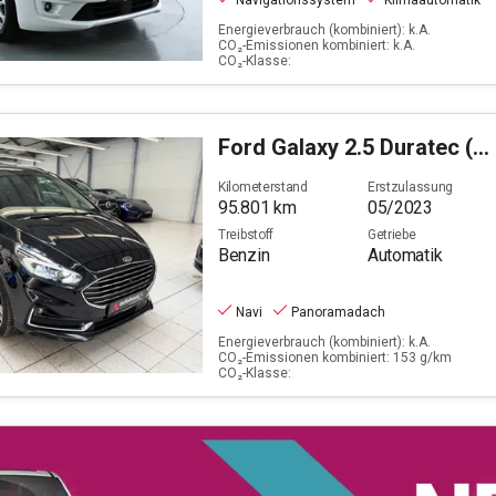
Navigationssystem
Klimaautomatik
Energieverbrauch (kombiniert): k.A.
CO₂-Emissionen kombiniert: k.A.
CO₂-Klasse:
Ford
Galaxy 2.5 Duratec (FHEV) Hybrid Titanium (EURO 6d
Kilometerstand
Erstzulassung
95.801
km
05/2023
Treibstoff
Getriebe
Benzin
Automatik
Navi
Panoramadach
Energieverbrauch (kombiniert): k.A.
CO₂-Emissionen kombiniert: 153 g/km
CO₂-Klasse: