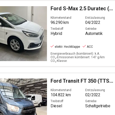
Ford
S-Max 2.5 Duratec (FHEV) Hybrid Titanium (EURO 6d)
Kilometerstand
Erstzulassung
96.290
km
04/2022
Treibstoff
Getriebe
Hybrid
Automatik
elektr. Heckklappe
ACC
Energieverbrauch (kombiniert): k.A.
CO₂-Emissionen kombiniert: 147 g/km
CO₂-Klasse:
Ford
Transit FT 350 (TTS) 2.0 TDCi DPF Mild-Hybrid 350
Kilometerstand
Erstzulassung
104.822
km
02/2022
Treibstoff
Getriebe
Diesel
Schaltgetriebe