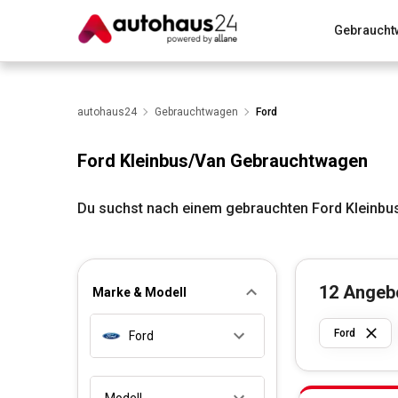
Gebraucht
Zum Antrag
Alle Fragen & Antworten
München
Wir bewerten dein Auto
autohaus24
Gebrauchtwagen
Rund um die Inzahlungnahme
Ford
Ford Kleinbus/Van Gebrauchtwagen
Du suchst nach einem gebrauchten Ford Kleinbu
12
Angeb
Marke & Modell
Ford
Ford
Modell