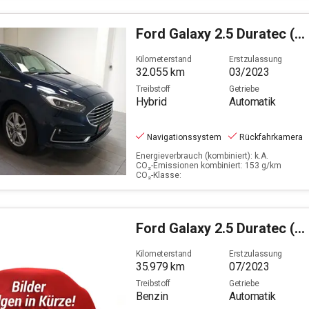
Ford
Galaxy 2.5 Duratec (FHEV) Hybrid Titanium (EURO 6d
Kilometerstand
Erstzulassung
32.055
km
03/2023
Treibstoff
Getriebe
Hybrid
Automatik
Navigationssystem
Rückfahrkamera
Energieverbrauch (kombiniert): k.A.
CO₂-Emissionen kombiniert: 153 g/km
CO₂-Klasse:
Ford
Galaxy 2.5 Duratec (FHEV) Hybrid Titanium (EURO 6d
Kilometerstand
Erstzulassung
35.979
km
07/2023
Treibstoff
Getriebe
Benzin
Automatik