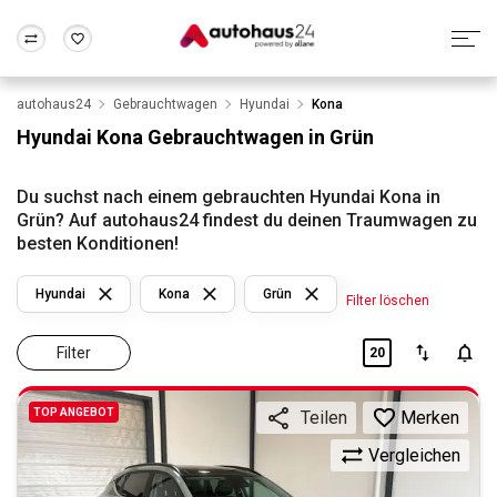
autohaus24
Gebrauchtwagen
Hyundai
Kona
Zum Antrag
Alle Fragen & Antworten
München
Berlin
Hyundai Kona Gebrauchtwagen in Grün
Wir bewerten dein Auto
Rund um die Inzahlungnahme
Frankfurt
Wuppertal
Du suchst nach einem gebrauchten Hyundai Kona in
Grün? Auf autohaus24 findest du deinen Traumwagen zu
besten Konditionen!
Hyundai
Kona
Grün
Filter löschen
Filter
20
TOP ANGEBOT
Merken
Teilen
Vergleichen