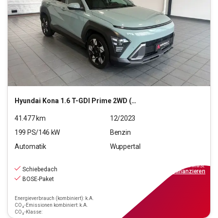
Hyundai
Kona 1.6 T-GDI Prime 2WD (EURO 6d)
41.477
km
12/2023
199
PS/
146
kW
Benzin
Automatik
Wuppertal
22.590
€
inkl.MwSt.
Schiebedach
ab
204€
mtl.
finanzieren
BOSE-Paket
Energieverbrauch (kombiniert): k.A.
CO₂-Emissionen kombiniert: k.A.
CO₂-Klasse: