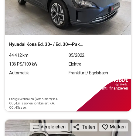
Hyundai
Kona Ed. 30+ / Ed. 30+-Paket Elektro 2WD
44.412
km
05/2022
136
PS/
100
kW
Elektro
Automatik
Frankfurt / Egelsbach
17.660
€
inkl.MwSt.
ab
159€
mtl.
finanzieren
Energieverbrauch (kombiniert): k.A.
CO₂-Emissionen kombiniert: k.A.
CO₂-Klasse:
Vergleichen
Merken
Teilen