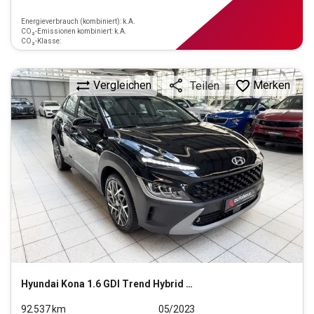
Energieverbrauch (kombiniert): k.A.
CO₂-Emissionen kombiniert: k.A.
CO₂-Klasse:
Vergleichen
Merken
Teilen
Hyundai
Kona 1.6 GDI Trend Hybrid 2WD (EURO 6d)
92.537
km
05/2023