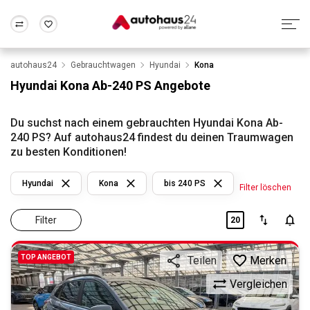
autohaus24
Gebrauchtwagen
Hyundai
Kona
Zum Antrag
Alle Fragen & Antworten
München
Berlin
Hyundai Kona Ab-240 PS Angebote
Wir bewerten dein Auto
Rund um die Inzahlungnahme
Frankfurt
Wuppertal
Du suchst nach einem gebrauchten Hyundai Kona Ab-
240 PS? Auf autohaus24 findest du deinen Traumwagen
zu besten Konditionen!
Hyundai
Kona
bis 240 PS
Filter löschen
Filter
20
TOP ANGEBOT
Merken
Teilen
Vergleichen