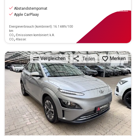
14.990
€
inkl.MwSt.
Abstandstempomat
ab
135€
mtl.
finanzieren
Apple CarPlaay
Energieverbrauch (kombiniert): 16.1 kWh/100
km
CO₂-Emissionen kombiniert: k.A.
CO₂-Klasse:
Vergleichen
Merken
Teilen