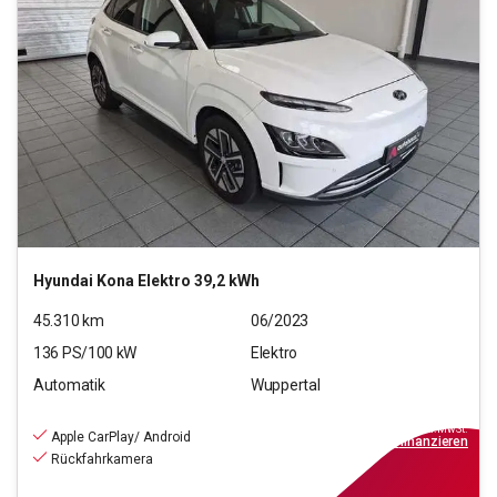
Hyundai
Kona Elektro 39,2 kWh
45.310
km
06/2023
136
PS/
100
kW
Elektro
Automatik
Wuppertal
17.990
€
inkl.MwSt.
Apple CarPlay/ Android
ab
179€
mtl.
finanzieren
Rückfahrkamera