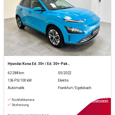
Hyundai
Kona Ed. 30+ / Ed. 30+-Paket Elektro 2WD
62.288
km
05/2022
136
PS/
100
kW
Elektro
Automatik
Frankfurt / Egelsbach
18.470
€
inkl.MwSt.
Rückfahkamera
ab
167€
mtl.
finanzieren
Sitzheizung