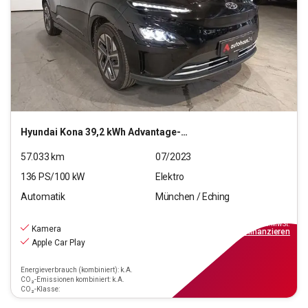
Hyundai
Kona 39,2 kWh Advantage-Paket
57.033
km
07/2023
136
PS/
100
kW
Elektro
Automatik
München / Eching
17.220
€
inkl.MwSt.
Kamera
ab
155€
mtl.
finanzieren
Apple Car Play
Energieverbrauch (kombiniert): k.A.
CO₂-Emissionen kombiniert: k.A.
CO₂-Klasse: