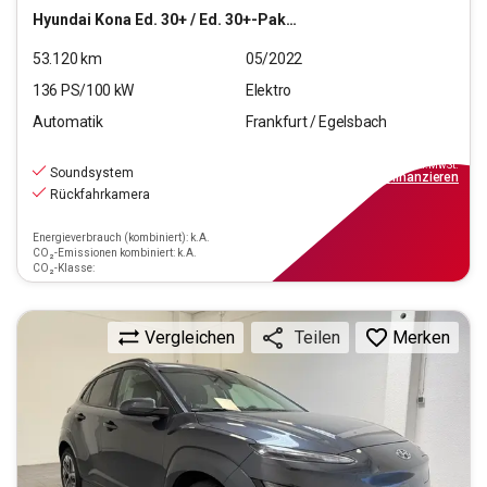
Hyundai
Kona Ed. 30+ / Ed. 30+-Paket Elektro 2WD
53.120
km
05/2022
136
PS/
100
kW
Elektro
Automatik
Frankfurt / Egelsbach
17.330
€
inkl.MwSt.
Soundsystem
ab
156€
mtl.
finanzieren
Rückfahrkamera
Energieverbrauch (kombiniert): k.A.
CO₂-Emissionen kombiniert: k.A.
CO₂-Klasse:
Vergleichen
Merken
Teilen