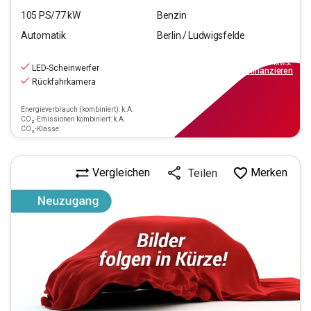
105
PS/
77
kW
Benzin
Automatik
Berlin / Ludwigsfelde
16.990
€
inkl.MwSt.
LED-Scheinwerfer
ab
153€
mtl.
finanzieren
Rückfahrkamera
Energieverbrauch (kombiniert): k.A.
CO₂-Emissionen kombiniert: k.A.
CO₂-Klasse:
Vergleichen
Merken
Teilen