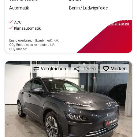
Automatik
Berlin / Ludwigsfelde
18.190
€
inkl.MwSt.
ACC
ab
164€
mtl.
finanzieren
Klimaautomatik
Energieverbrauch (kombiniert): k.A.
CO₂-Emissionen kombiniert: k.A.
CO₂-Klasse:
Vergleichen
Merken
Teilen