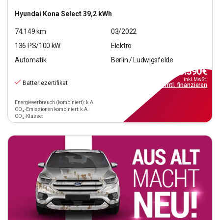
Hyundai
Kona Select 39,2 kWh
74.149
km
03/2022
136
PS/
100
kW
Elektro
Automatik
Berlin / Ludwigsfelde
15.390
€
inkl.MwSt.
Batteriezertifikat
ab
139€
mtl.
finanzieren
Energieverbrauch (kombiniert): k.A.
CO₂-Emissionen kombiniert: k.A.
CO₂-Klasse: