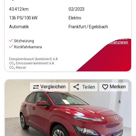
43.412
km
02/2023
136
PS/
100
kW
Elektro
Automatik
Frankfurt / Egelsbach
18.470
€
inkl.MwSt.
Sitzheizung
ab
167€
mtl.
finanzieren
Rückfahrkamera
Energieverbrauch (kombiniert): k.A.
CO₂-Emissionen kombiniert: k.A.
CO₂-Klasse:
Vergleichen
Merken
Teilen