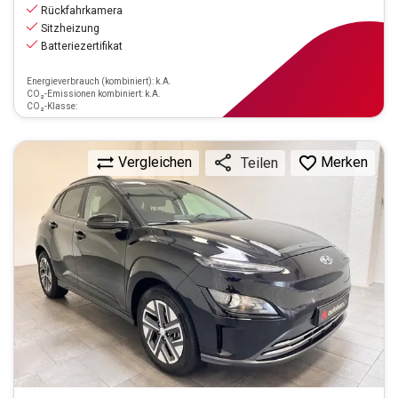
inkl.MwSt.
Rückfahrkamera
ab
156€
mtl.
finanzieren
Sitzheizung
Batteriezertifikat
Energieverbrauch (kombiniert): k.A.
CO₂-Emissionen kombiniert: k.A.
CO₂-Klasse:
Vergleichen
Merken
Teilen