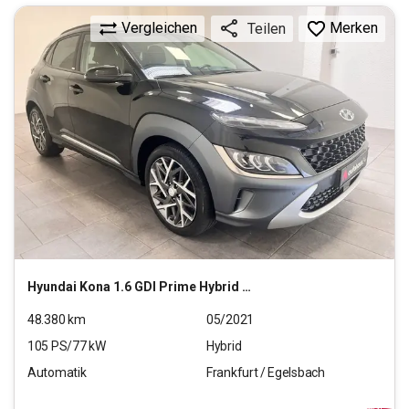
Vergleichen
Merken
Teilen
Hyundai
Kona 1.6 GDI Prime Hybrid 2WD (EURO 6d)
48.380
km
05/2021
105
PS/
77
kW
Hybrid
Automatik
Frankfurt / Egelsbach
18.440
€
inkl.MwSt.