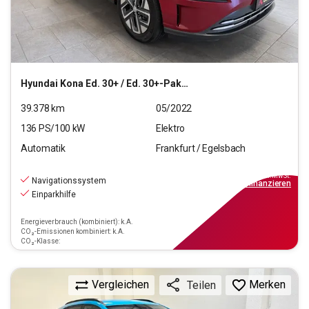
Hyundai
Kona Ed. 30+ / Ed. 30+-Paket Elektro 2WD
39.378
km
05/2022
136
PS/
100
kW
Elektro
Automatik
Frankfurt / Egelsbach
18.470
€
inkl.MwSt.
Navigationssystem
ab
167€
mtl.
finanzieren
Einparkhilfe
Energieverbrauch (kombiniert): k.A.
CO₂-Emissionen kombiniert: k.A.
CO₂-Klasse:
Vergleichen
Merken
Teilen