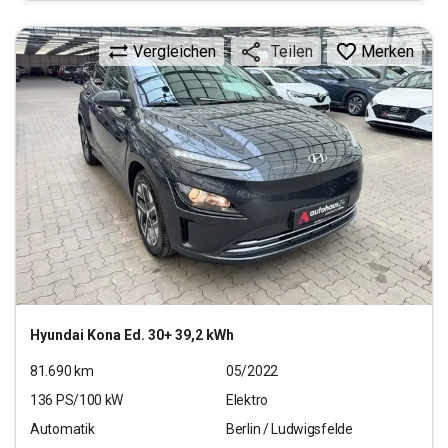
Vergleichen
Merken
Teilen
Hyundai
Kona Ed. 30+ 39,2 kWh
81.690
km
05/2022
136
PS/
100
kW
Elektro
Automatik
Berlin / Ludwigsfelde