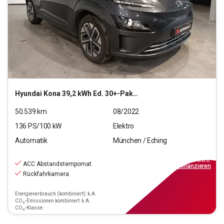
Hyundai
Kona 39,2 kWh Ed. 30+-Paket Elektro 2WD
50.539
km
08/2022
136
PS/
100
kW
Elektro
Automatik
München / Eching
18.440
€
inkl.MwSt.
ACC Abstandstempomat
ab
209€
mtl.
finanzieren
Rückfahrkamera
Energieverbrauch (kombiniert): k.A.
CO₂-Emissionen kombiniert: k.A.
CO₂-Klasse: