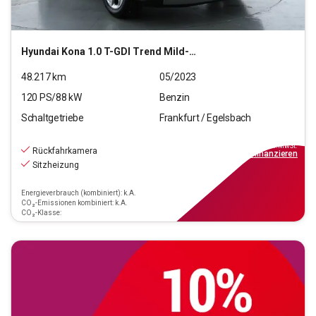
Hyundai
Kona 1.0 T-GDI Trend Mild-Hybrid 2WD (EURO 6d)
48.217
km
05/2023
120
PS/
88
kW
Benzin
Schaltgetriebe
Frankfurt / Egelsbach
16.470
€
inkl.MwSt.
Rückfahrkamera
ab
149€
mtl.
finanzieren
Sitzheizung
Energieverbrauch (kombiniert): k.A.
CO₂-Emissionen kombiniert: k.A.
CO₂-Klasse: