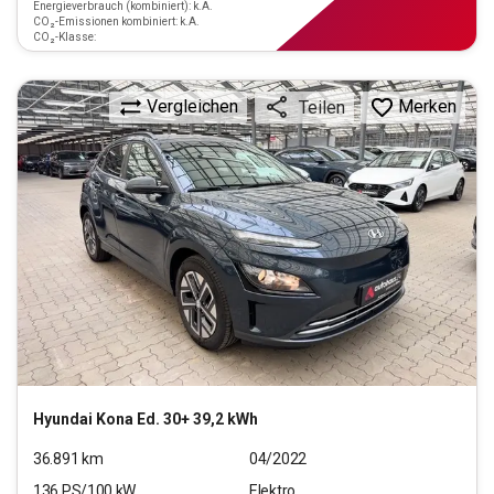
Energieverbrauch (kombiniert): k.A.
CO₂-Emissionen kombiniert: k.A.
CO₂-Klasse:
Vergleichen
Merken
Teilen
Hyundai
Kona Ed. 30+ 39,2 kWh
36.891
km
04/2022
136
PS/
100
kW
Elektro