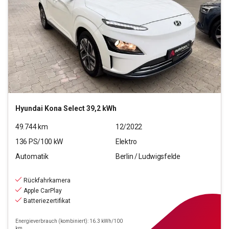
Hyundai
Kona Select 39,2 kWh
49.744
km
12/2022
136
PS/
100
kW
Elektro
Automatik
Berlin / Ludwigsfelde
15.440
€
inkl.MwSt.
Rückfahrkamera
ab
139€
mtl.
finanzieren
Apple CarPlay
Batteriezertifikat
Energieverbrauch (kombiniert): 16.3 kWh/100
km