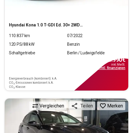
Hyundai
Kona 1.0 T-GDI Ed. 30+ 2WD (EURO 6d)
110.837
km
07/2022
120
PS/
88
kW
Benzin
Schaltgetriebe
Berlin / Ludwigsfelde
16.990
€
inkl.MwSt.
ab
219€
mtl.
finanzieren
Energieverbrauch (kombiniert): k.A.
CO₂-Emissionen kombiniert: k.A.
CO₂-Klasse:
Vergleichen
Merken
Teilen