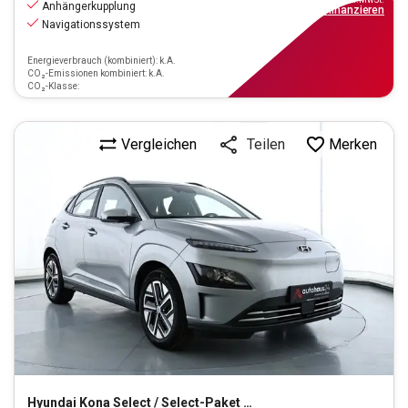
Anhängerkupplung
ab
166€
mtl.
finanzieren
Navigationssystem
Energieverbrauch (kombiniert): k.A.
CO₂-Emissionen kombiniert: k.A.
CO₂-Klasse:
Vergleichen
Merken
Teilen
Hyundai
Kona Select / Select-Paket Elektro 2WD