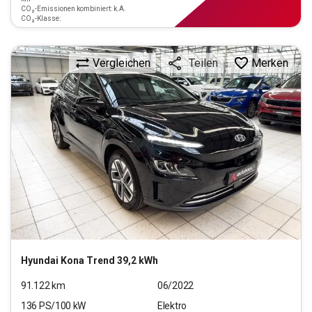
CO₂-Emissionen kombiniert: k.A.
CO₂-Klasse:
Vergleichen
Merken
Teilen
Hyundai
Kona Trend 39,2 kWh
91.122
km
06/2022
136
PS/
100
kW
Elektro