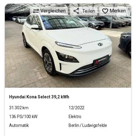
Vergleichen
Merken
Teilen
Hyundai
Kona Select 39,2 kWh
31.302
km
12/2022
136
PS/
100
kW
Elektro
Automatik
Berlin / Ludwigsfelde
17.290
€