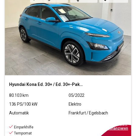
Hyundai
Kona Ed. 30+ / Ed. 30+-Paket Elektro 2WD
80.103
km
05/2022
136
PS/
100
kW
Elektro
Automatik
Frankfurt / Egelsbach
16.970
€
inkl.MwSt.
Einparkhilfe
ab
153€
mtl.
finanzieren
Tempomat