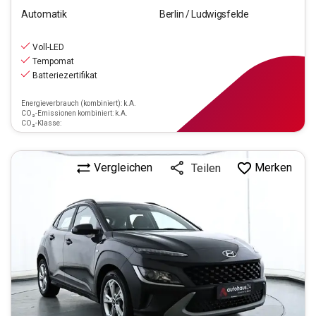
Automatik
Berlin / Ludwigsfelde
15.590
€
inkl.MwSt.
Voll-LED
ab
141€
mtl.
finanzieren
Tempomat
Batteriezertifikat
Energieverbrauch (kombiniert): k.A.
CO₂-Emissionen kombiniert: k.A.
CO₂-Klasse:
Vergleichen
Merken
Teilen