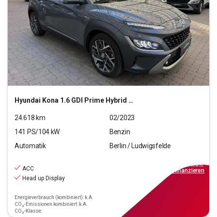
Hyundai
Kona 1.6 GDI Prime Hybrid 2WD (EURO 6d)
24.618
km
02/2023
141
PS/
104
kW
Benzin
Automatik
Berlin / Ludwigsfelde
19.990
€
inkl.MwSt.
ACC
ab
180€
mtl.
finanzieren
Head up Display
Energieverbrauch (kombiniert): k.A.
CO₂-Emissionen kombiniert: k.A.
CO₂-Klasse: