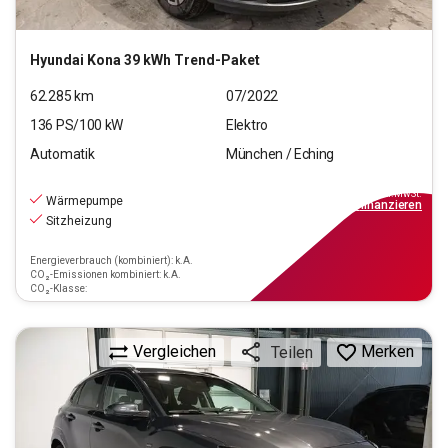
Hyundai
Kona 39 kWh Trend-Paket
62.285
km
07/2022
136
PS/
100
kW
Elektro
Automatik
München / Eching
18.220
€
inkl.MwSt.
Wärmepumpe
ab
209€
mtl.
finanzieren
Sitzheizung
Energieverbrauch (kombiniert): k.A.
CO₂-Emissionen kombiniert: k.A.
CO₂-Klasse:
Vergleichen
Merken
Teilen