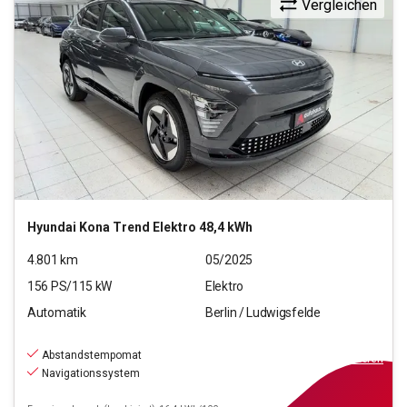
Vergleichen
Hyundai
Kona Trend Elektro 48,4 kWh
4.801
km
05/2025
156
PS/
115
kW
Elektro
Automatik
Berlin / Ludwigsfelde
29.290
€
inkl.MwSt.
Abstandstempomat
ab
264€
mtl.
finanzieren
Navigationssystem