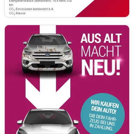
Energieverbrauch (kombiniert): 16.4 kWh/100
km
CO₂-Emissionen kombiniert: k.A.
CO₂-Klasse: