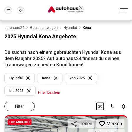
autohaus24
Gebrauchtwagen
Hyundai
Kona
Zum Antrag
Alle Fragen & Antworten
München
Berlin
2025 Hyundai Kona Angebote
Wir bewerten dein Auto
Rund um die Inzahlungnahme
Frankfurt
Wuppertal
Du suchst nach einem gebrauchten Hyundai Kona aus
dem Baujahr 2025? Auf autohaus24 findest du deinen
Traumwagen zu besten Konditionen!
Hyundai
Kona
von 2025
bis 2025
Filter löschen
Filter
20
TOP ANGEBOT
Merken
Teilen