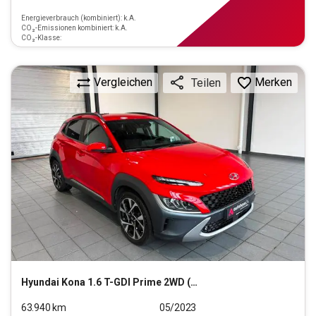
Energieverbrauch (kombiniert): k.A.
CO₂-Emissionen kombiniert: k.A.
CO₂-Klasse:
Vergleichen
Merken
Teilen
Hyundai
Kona 1.6 T-GDI Prime 2WD (EURO 6d)
63.940
km
05/2023