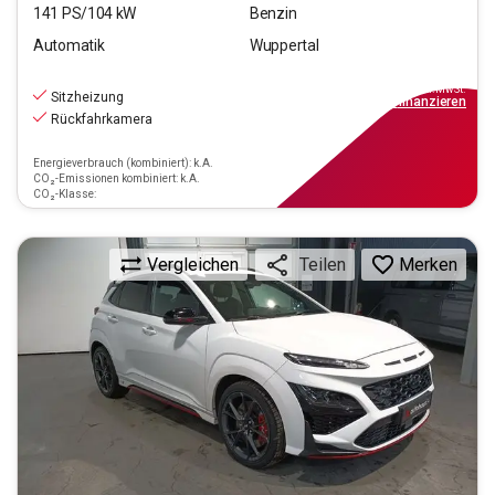
141
PS/
104
kW
Benzin
Automatik
Wuppertal
21.190
€
inkl.MwSt.
Sitzheizung
ab
191€
mtl.
finanzieren
Rückfahrkamera
Energieverbrauch (kombiniert): k.A.
CO₂-Emissionen kombiniert: k.A.
CO₂-Klasse:
Vergleichen
Merken
Teilen