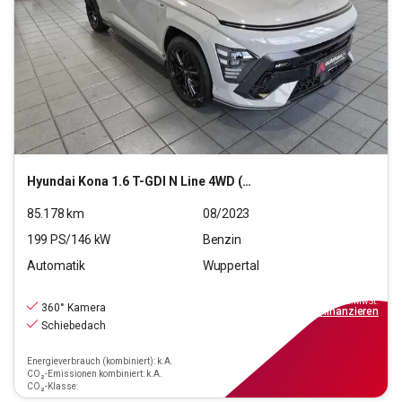
Hyundai
Kona 1.6 T-GDI N Line 4WD (EURO 6d)
85.178
km
08/2023
199
PS/
146
kW
Benzin
Automatik
Wuppertal
22.290
€
inkl.MwSt.
360° Kamera
ab
201€
mtl.
finanzieren
Schiebedach
Energieverbrauch (kombiniert): k.A.
CO₂-Emissionen kombiniert: k.A.
CO₂-Klasse: