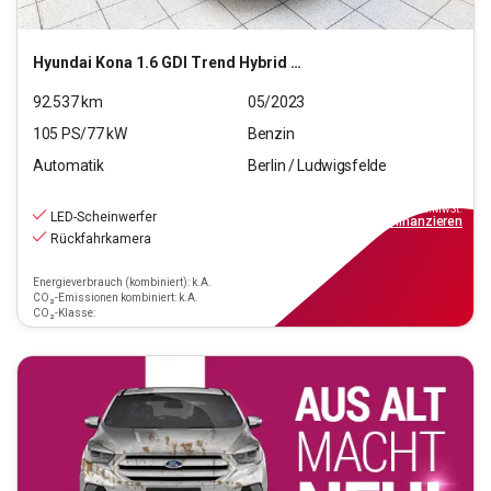
Hyundai
Kona 1.6 GDI Trend Hybrid 2WD (EURO 6d)
92.537
km
05/2023
105
PS/
77
kW
Benzin
Automatik
Berlin / Ludwigsfelde
16.990
€
inkl.MwSt.
LED-Scheinwerfer
ab
153€
mtl.
finanzieren
Rückfahrkamera
Energieverbrauch (kombiniert): k.A.
CO₂-Emissionen kombiniert: k.A.
CO₂-Klasse: