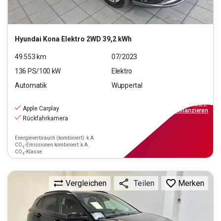
Hyundai
Kona Elektro 2WD 39,2 kWh
49.553
km
07/2023
136
PS/
100
kW
Elektro
Automatik
Wuppertal
18.990
€
inkl.MwSt.
Apple Carplay
ab
199€
mtl.
finanzieren
Rückfahrkamera
Energieverbrauch (kombiniert): k.A.
CO₂-Emissionen kombiniert: k.A.
CO₂-Klasse:
Vergleichen
Merken
Teilen