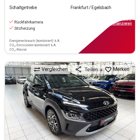
Schaltgetriebe
Frankfurt / Egelsbach
16.470
€
inkl.MwSt.
Rückfahrkamera
ab
149€
mtl.
finanzieren
Sitzheizung
Energieverbrauch (kombiniert): k.A.
CO₂-Emissionen kombiniert: k.A.
CO₂-Klasse:
Vergleichen
Merken
Teilen