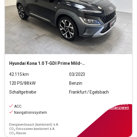
Hyundai
Kona 1.0 T-GDI Prime Mild-Hybrid 2WD (EURO 6d)
42.115
km
03/2023
120
PS/
88
kW
Benzin
Schaltgetriebe
Frankfurt / Egelsbach
19.970
€
inkl.MwSt.
ACC
ab
180€
mtl.
finanzieren
Navigationssystem
Energieverbrauch (kombiniert): k.A.
CO₂-Emissionen kombiniert: k.A.
CO₂-Klasse: