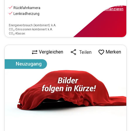
19.990
€
inkl.MwSt.
Rückfahrkamera
ab
189€
mtl.
finanzieren
Lenkradheizung
Energieverbrauch (kombiniert): k.A.
CO₂-Emissionen kombiniert: k.A.
CO₂-Klasse:
Vergleichen
Merken
Teilen