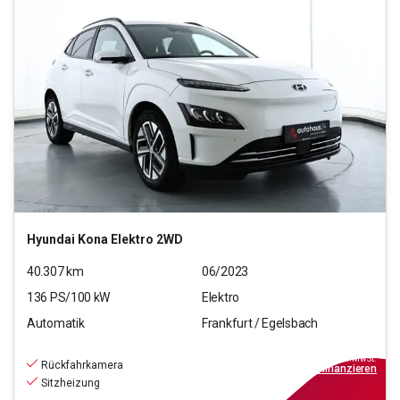
Hyundai
Kona Elektro 2WD
40.307
km
06/2023
136
PS/
100
kW
Elektro
Automatik
Frankfurt / Egelsbach
20.970
€
inkl.MwSt.
Rückfahrkamera
ab
139€
mtl.
finanzieren
Sitzheizung