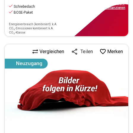
inkl.MwSt.
Schiebedach
ab
204€
mtl.
finanzieren
BOSE-Paket
Energieverbrauch (kombiniert): k.A.
CO₂-Emissionen kombiniert: k.A.
CO₂-Klasse:
Vergleichen
Merken
Teilen