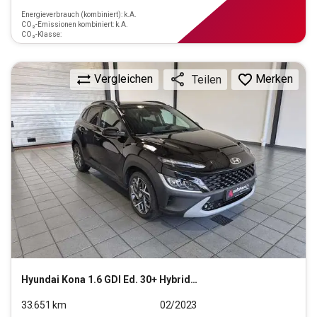
Energieverbrauch (kombiniert): k.A.
CO₂-Emissionen kombiniert: k.A.
CO₂-Klasse:
Vergleichen
Merken
Teilen
Hyundai
Kona 1.6 GDI Ed. 30+ Hybrid 2WD (EURO 6d)
33.651
km
02/2023