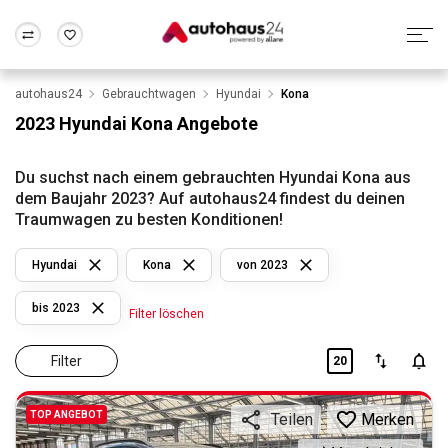
autohaus24
Gebrauchtwagen
Hyundai
Kona
Zum Antrag
Alle Fragen & Antworten
München
Berlin
2023 Hyundai Kona Angebote
Wir bewerten dein Auto
Rund um die Inzahlungnahme
Frankfurt
Wuppertal
Du suchst nach einem gebrauchten Hyundai Kona aus
dem Baujahr 2023? Auf autohaus24 findest du deinen
Traumwagen zu besten Konditionen!
Hyundai
Kona
von 2023
bis 2023
Filter löschen
Filter
20
TOP ANGEBOT
Merken
Teilen