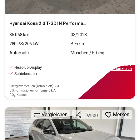
Hyundai
Kona 2.0 T-GDI N Performance
85.068
km
03/2023
280
PS/
206
kW
Benzin
Automatik
München / Eching
21.970
€
inkl.MwSt.
Head-up-Display
ab
198€
mtl.
finanzieren
Schiebedach
Energieverbrauch (kombiniert): k.A.
CO₂-Emissionen kombiniert: k.A.
CO₂-Klasse:
Vergleichen
Merken
Teilen