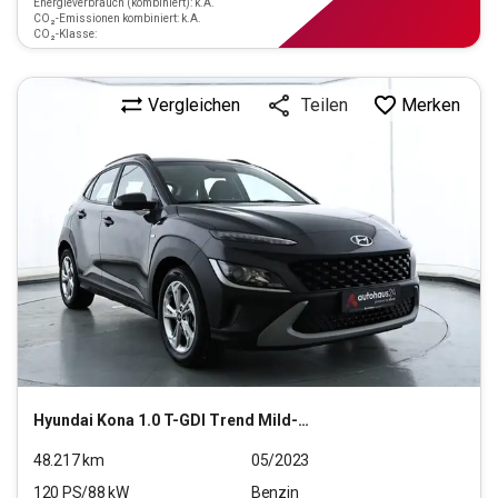
Energieverbrauch (kombiniert): k.A.
CO₂-Emissionen kombiniert: k.A.
CO₂-Klasse:
Vergleichen
Merken
Teilen
Hyundai
Kona 1.0 T-GDI Trend Mild-Hybrid 2WD (EURO 6d)
48.217
km
05/2023
120
PS/
88
kW
Benzin