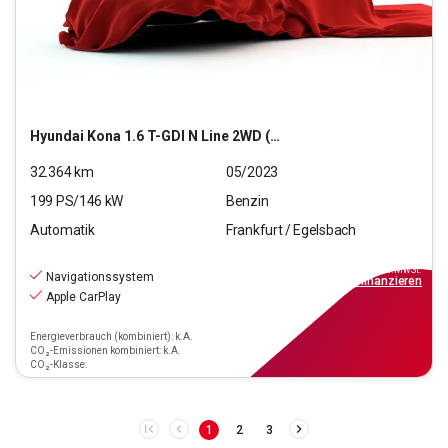
Hyundai
Kona 1.6 T-GDI N Line 2WD (EURO 6d)
32.364
km
05/2023
199
PS/
146
kW
Benzin
Automatik
Frankfurt / Egelsbach
22.970
€
inkl.MwSt.
Navigationssystem
ab
179€
mtl.
finanzieren
Apple CarPlay
Energieverbrauch (kombiniert): k.A.
CO₂-Emissionen kombiniert: k.A.
CO₂-Klasse:
1
2
3