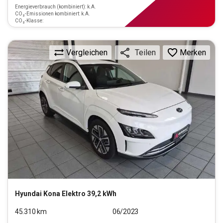
Energieverbrauch (kombiniert): k.A.
CO₂-Emissionen kombiniert: k.A.
CO₂-Klasse:
Vergleichen
Merken
Teilen
Hyundai
Kona Elektro 39,2 kWh
45.310
km
06/2023