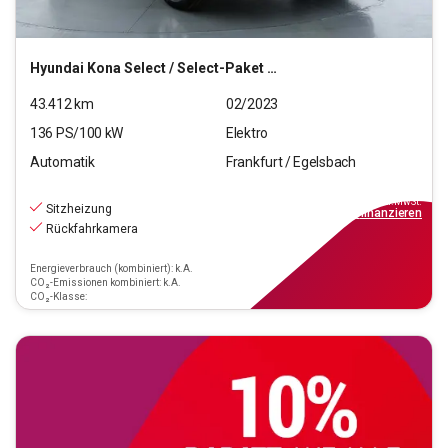
Hyundai
Kona Select / Select-Paket Elektro 2WD
43.412
km
02/2023
136
PS/
100
kW
Elektro
Automatik
Frankfurt / Egelsbach
18.470
€
inkl.MwSt.
Sitzheizung
ab
167€
mtl.
finanzieren
Rückfahrkamera
Energieverbrauch (kombiniert): k.A.
CO₂-Emissionen kombiniert: k.A.
CO₂-Klasse: