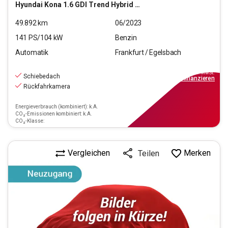
Hyundai
Kona 1.6 GDI Trend Hybrid 2WD (EURO 6d)
49.892
km
06/2023
141
PS/
104
kW
Benzin
Automatik
Frankfurt / Egelsbach
22.770
€
inkl.MwSt.
Schiebedach
ab
169€
mtl.
finanzieren
Rückfahrkamera
Energieverbrauch (kombiniert): k.A.
CO₂-Emissionen kombiniert: k.A.
CO₂-Klasse:
Vergleichen
Merken
Teilen