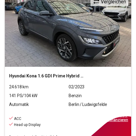
Vergleichen
Hyundai
Kona 1.6 GDI Prime Hybrid 2WD (EURO 6d)
24.618
km
02/2023
141
PS/
104
kW
Benzin
Automatik
Berlin / Ludwigsfelde
19.990
€
inkl.MwSt.
ACC
ab
180€
mtl.
finanzieren
Head up Display