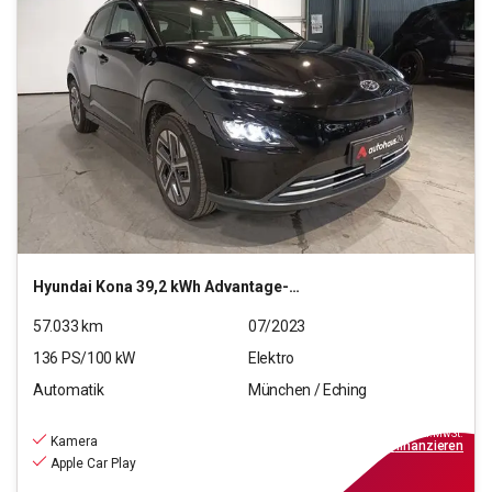
Hyundai
Kona 39,2 kWh Advantage-Paket
57.033
km
07/2023
136
PS/
100
kW
Elektro
Automatik
München / Eching
17.220
€
inkl.MwSt.
Kamera
ab
155€
mtl.
finanzieren
Apple Car Play