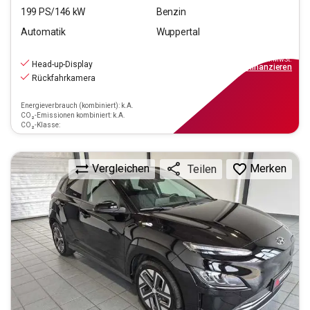
199
PS/
146
kW
Benzin
Automatik
Wuppertal
18.890
€
inkl.MwSt.
Head-up-Display
ab
170€
mtl.
finanzieren
Rückfahrkamera
Energieverbrauch (kombiniert): k.A.
CO₂-Emissionen kombiniert: k.A.
CO₂-Klasse:
Vergleichen
Merken
Teilen