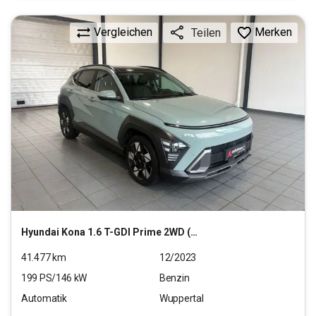
Vergleichen
Merken
Teilen
Hyundai
Kona 1.6 T-GDI Prime 2WD (EURO 6d)
41.477
km
12/2023
199
PS/
146
kW
Benzin
Automatik
Wuppertal
22.590
€