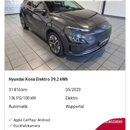
Hyundai
Kona Elektro 39,2 kWh
31.816
km
05/2023
136
PS/
100
kW
Elektro
Automatik
Wuppertal
18.490
€
inkl.MwSt.
Apple CarPlay/ Android
ab
167€
mtl.
finanzieren
Rückfahrkamera