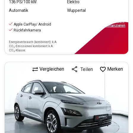
136
PS/
100
kW
Elektro
Automatik
Wuppertal
17.990
€
inkl.MwSt.
Apple CarPlay/ Android
ab
179€
mtl.
finanzieren
Rückfahrkamera
Energieverbrauch (kombiniert): k.A.
CO₂-Emissionen kombiniert: k.A.
CO₂-Klasse:
Vergleichen
Merken
Teilen