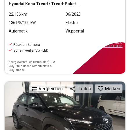
Hyundai
Kona Trend / Trend-Paket Elektro 2WD
22.136
km
06/2023
136
PS/
100
kW
Elektro
Automatik
Wuppertal
20.220
€
inkl.MwSt.
Rückfahrkamera
ab
199€
mtl.
finanzieren
Scheinwerfer Voll-LED
Energieverbrauch (kombiniert): k.A.
CO₂-Emissionen kombiniert: k.A.
CO₂-Klasse:
Vergleichen
Merken
Teilen