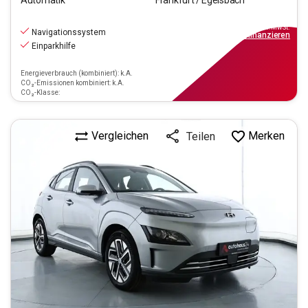
18.470
€
inkl.MwSt.
Navigationssystem
ab
167€
mtl.
finanzieren
Einparkhilfe
Energieverbrauch (kombiniert): k.A.
CO₂-Emissionen kombiniert: k.A.
CO₂-Klasse:
Vergleichen
Merken
Teilen