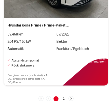
Hyundai
Kona Prime / Prime-Paket Elektro 2WD
59.468
km
07/2023
204
PS/
150
kW
Elektro
Automatik
Frankfurt / Egelsbach
26.970
€
inkl.MwSt.
Abstandstempomat
ab
199€
mtl.
finanzieren
Rückfahrkamera
Energieverbrauch (kombiniert): k.A.
CO₂-Emissionen kombiniert: k.A.
CO₂-Klasse:
1
2