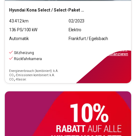
Hyundai
Kona Select / Select-Paket Elektro 2WD
43.412
km
02/2023
136
PS/
100
kW
Elektro
Automatik
Frankfurt / Egelsbach
18.470
€
inkl.MwSt.
Sitzheizung
ab
167€
mtl.
finanzieren
Rückfahrkamera
Energieverbrauch (kombiniert): k.A.
CO₂-Emissionen kombiniert: k.A.
CO₂-Klasse: