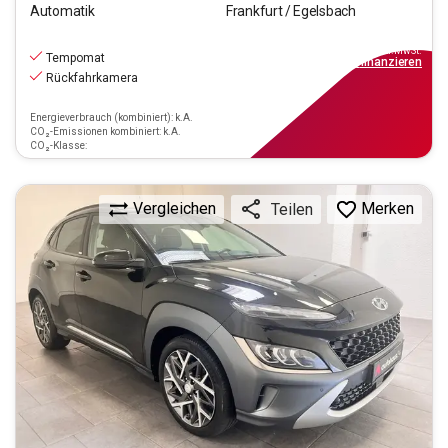
Automatik
Frankfurt / Egelsbach
18.770
€
inkl.MwSt.
Tempomat
ab
169€
mtl.
finanzieren
Rückfahrkamera
Energieverbrauch (kombiniert): k.A.
CO₂-Emissionen kombiniert: k.A.
CO₂-Klasse:
Vergleichen
Merken
Teilen