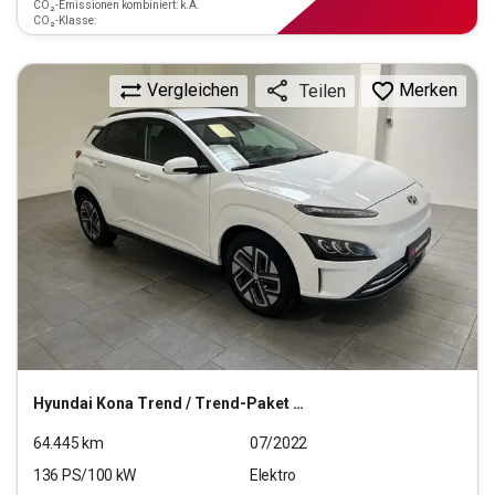
CO₂-Emissionen kombiniert: k.A.
CO₂-Klasse:
Vergleichen
Merken
Teilen
Hyundai
Kona Trend / Trend-Paket Elektro 2WD
64.445
km
07/2022
136
PS/
100
kW
Elektro