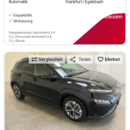
Automatik
Frankfurt / Egelsbach
23.440
€
inkl.MwSt.
Einparkhilfe
ab
211€
mtl.
finanzieren
Sitzheizung
Energieverbrauch (kombiniert): k.A.
CO₂-Emissionen kombiniert: k.A.
CO₂-Klasse:
Vergleichen
Merken
Teilen