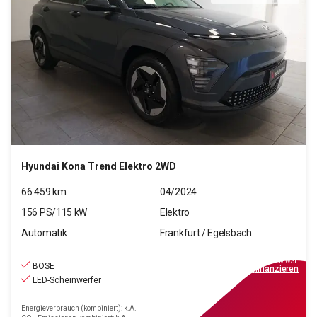
Hyundai
Kona Trend Elektro 2WD
66.459
km
04/2024
156
PS/
115
kW
Elektro
Automatik
Frankfurt / Egelsbach
25.970
€
inkl.MwSt.
BOSE
ab
234€
mtl.
finanzieren
LED-Scheinwerfer
Energieverbrauch (kombiniert): k.A.