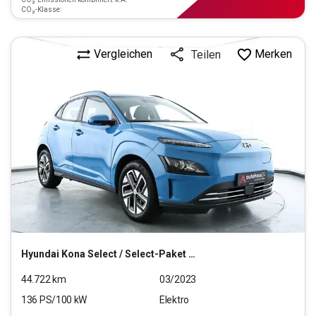
CO₂-Klasse:
Vergleichen
Merken
Teilen
Hyundai
Kona Select / Select-Paket Elektro 2WD
44.722
km
03/2023
136
PS/
100
kW
Elektro