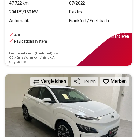
47.722
km
07/2022
204
PS/
150
kW
Elektro
Automatik
Frankfurt / Egelsbach
26.470
€
inkl.MwSt.
ACC
ab
179€
mtl.
finanzieren
Navigationssystem
Energieverbrauch (kombiniert): k.A.
CO₂-Emissionen kombiniert: k.A.
CO₂-Klasse:
Vergleichen
Merken
Teilen