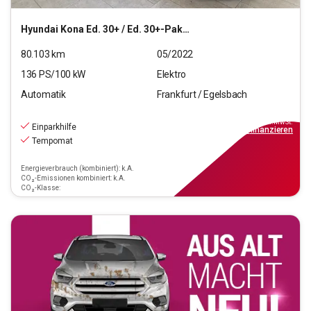
Hyundai
Kona Ed. 30+ / Ed. 30+-Paket Elektro 2WD
80.103
km
05/2022
136
PS/
100
kW
Elektro
Automatik
Frankfurt / Egelsbach
16.970
€
inkl.MwSt.
Einparkhilfe
ab
153€
mtl.
finanzieren
Tempomat
Energieverbrauch (kombiniert): k.A.
CO₂-Emissionen kombiniert: k.A.
CO₂-Klasse: