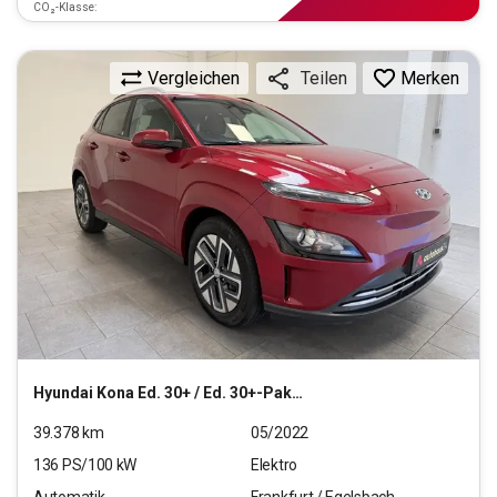
CO₂-Klasse:
Vergleichen
Merken
Teilen
Hyundai
Kona Ed. 30+ / Ed. 30+-Paket Elektro 2WD
39.378
km
05/2022
136
PS/
100
kW
Elektro
Automatik
Frankfurt / Egelsbach