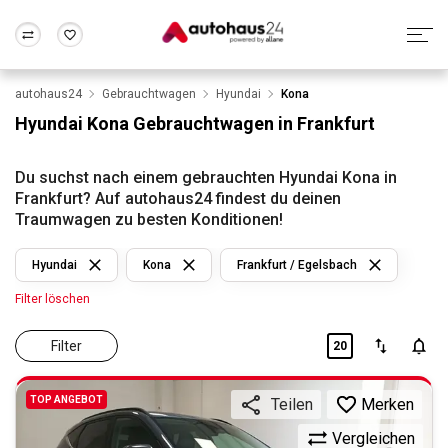
autohaus24
Gebrauchtwagen
Hyundai
Kona
Zum Antrag
Alle Fragen & Antworten
München
Berlin
Hyundai Kona Gebrauchtwagen in Frankfurt
Wir bewerten dein Auto
Rund um die Inzahlungnahme
Frankfurt
Wuppertal
Du suchst nach einem gebrauchten Hyundai Kona in
Frankfurt? Auf autohaus24 findest du deinen
Traumwagen zu besten Konditionen!
Hyundai
Kona
Frankfurt / Egelsbach
Filter löschen
Filter
20
TOP ANGEBOT
Merken
Teilen
Vergleichen