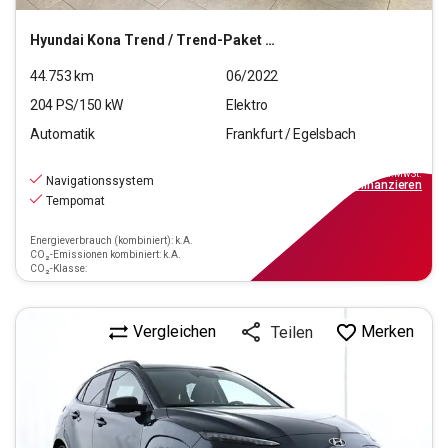
Hyundai
Kona Trend / Trend-Paket Elektro 2WD
44.753
km
06/2022
204
PS/
150
kW
Elektro
Automatik
Frankfurt / Egelsbach
23.770
€
inkl.MwSt.
Navigationssystem
ab
214€
mtl.
finanzieren
Tempomat
Energieverbrauch (kombiniert): k.A.
CO₂-Emissionen kombiniert: k.A.
CO₂-Klasse:
Vergleichen
Merken
Teilen