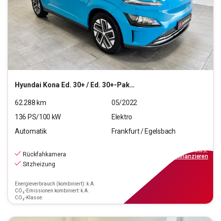
Hyundai
Kona Ed. 30+ / Ed. 30+-Paket Elektro 2WD
62.288
km
05/2022
136
PS/
100
kW
Elektro
Automatik
Frankfurt / Egelsbach
19.470
€
inkl.MwSt.
Rückfahkamera
ab
176€
mtl.
finanzieren
Sitzheizung
Energieverbrauch (kombiniert): k.A.
CO₂-Emissionen kombiniert: k.A.
CO₂-Klasse: