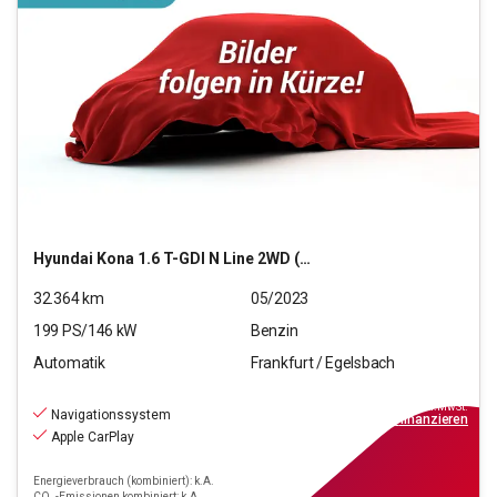
Hyundai
Kona 1.6 T-GDI N Line 2WD (EURO 6d)
32.364
km
05/2023
199
PS/
146
kW
Benzin
Automatik
Frankfurt / Egelsbach
22.970
€
inkl.MwSt.
Navigationssystem
ab
179€
mtl.
finanzieren
Apple CarPlay
Energieverbrauch (kombiniert): k.A.
CO₂-Emissionen kombiniert: k.A.