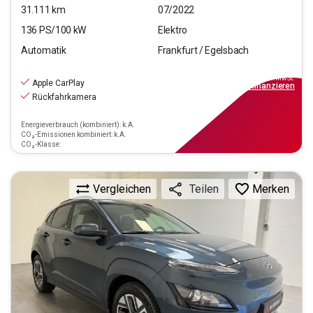
31.111
km
07/2022
136
PS/
100
kW
Elektro
Automatik
Frankfurt / Egelsbach
20.770
€
inkl.MwSt.
Apple CarPlay
ab
149€
mtl.
finanzieren
Rückfahrkamera
Energieverbrauch (kombiniert): k.A.
CO₂-Emissionen kombiniert: k.A.
CO₂-Klasse:
Vergleichen
Merken
Teilen