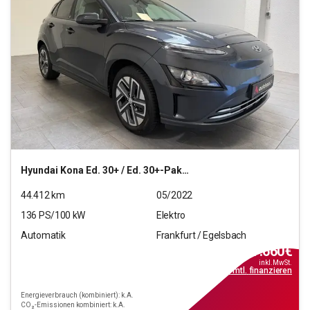
Hyundai
Kona Ed. 30+ / Ed. 30+-Paket Elektro 2WD
44.412
km
05/2022
136
PS/
100
kW
Elektro
Automatik
Frankfurt / Egelsbach
17.660
€
inkl.MwSt.
ab
159€
mtl.
finanzieren
Energieverbrauch (kombiniert): k.A.
CO₂-Emissionen kombiniert: k.A.