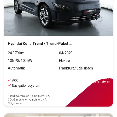
Hyundai
Kona Trend / Trend-Paket Elektro 2WD
24.979
km
04/2023
136
PS/
100
kW
Elektro
Automatik
Frankfurt / Egelsbach
24.470
€
inkl.MwSt.
ACC
ab
220€
mtl.
finanzieren
Navigationssystem
Energieverbrauch (kombiniert): k.A.
CO₂-Emissionen kombiniert: k.A.
CO₂-Klasse: