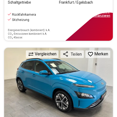
Schaltgetriebe
Frankfurt / Egelsbach
16.470
€
inkl.MwSt.
Rückfahrkamera
ab
149€
mtl.
finanzieren
Sitzheizung
Energieverbrauch (kombiniert): k.A.
CO₂-Emissionen kombiniert: k.A.
CO₂-Klasse:
Vergleichen
Merken
Teilen