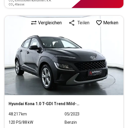
CO₂-Emissionen kombiniert: k.A.
CO₂-Klasse:
Vergleichen
Merken
Teilen
Hyundai
Kona 1.0 T-GDI Trend Mild-Hybrid 2WD (EURO 6d)
48.217
km
05/2023
120
PS/
88
kW
Benzin