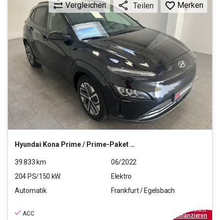
Vergleichen
Merken
Teilen
Hyundai
Kona Prime / Prime-Paket Elektro 2WD
39.833
km
06/2022
204
PS/
150
kW
Elektro
Automatik
Frankfurt / Egelsbach
25.470
€
inkl.MwSt.
ACC
ab
229€
mtl.
finanzieren