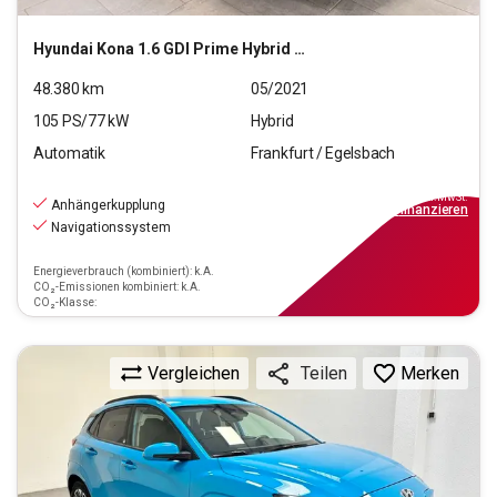
Hyundai
Kona 1.6 GDI Prime Hybrid 2WD (EURO 6d)
48.380
km
05/2021
105
PS/
77
kW
Hybrid
Automatik
Frankfurt / Egelsbach
19.330
€
inkl.MwSt.
Anhängerkupplung
ab
174€
mtl.
finanzieren
Navigationssystem
Energieverbrauch (kombiniert): k.A.
CO₂-Emissionen kombiniert: k.A.
CO₂-Klasse:
Vergleichen
Merken
Teilen