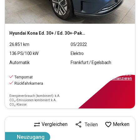
Hyundai
Kona Ed. 30+ / Ed. 30+-Paket Elektro 2WD
26.851
km
05/2022
136
PS/
100
kW
Elektro
Automatik
Frankfurt / Egelsbach
20.970
€
inkl.MwSt.
Tempomat
ab
189€
mtl.
finanzieren
Rückfahrkamera
Energieverbrauch (kombiniert): k.A.
CO₂-Emissionen kombiniert: k.A.
CO₂-Klasse:
Vergleichen
Merken
Teilen