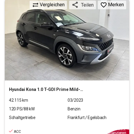
Vergleichen
Merken
Teilen
Hyundai
Kona 1.0 T-GDI Prime Mild-Hybrid 2WD (EURO 6d)
42.115
km
03/2023
120
PS/
88
kW
Benzin
Schaltgetriebe
Frankfurt / Egelsbach
19.970
€
inkl.MwSt.
ACC
ab
180€
mtl.
finanzieren