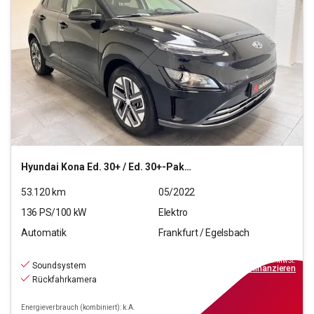
Hyundai
Kona Ed. 30+ / Ed. 30+-Paket Elektro 2WD
53.120
km
05/2022
136
PS/
100
kW
Elektro
Automatik
Frankfurt / Egelsbach
18.550
€
inkl.MwSt.
Soundsystem
ab
167€
mtl.
finanzieren
Rückfahrkamera
Energieverbrauch (kombiniert): k.A.