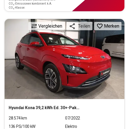
CO₂-Emissionen kombiniert: k.A.
CO₂-Klasse:
Vergleichen
Merken
Teilen
Hyundai
Kona 39,2 kWh Ed. 30+-Paket Elektro 2WD
28.574
km
07/2022
136
PS/
100
kW
Elektro