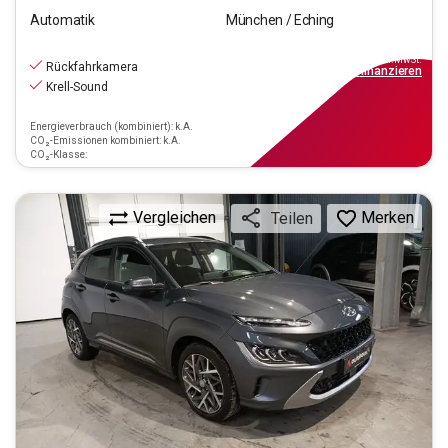
Automatik
München / Eching
19.220
€
inkl.MwSt.
Rückfahrkamera
ab
173€
mtl.
finanzieren
Krell-Sound
Energieverbrauch (kombiniert): k.A.
CO₂-Emissionen kombiniert: k.A.
CO₂-Klasse:
Vergleichen
Merken
Teilen