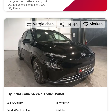
Energieverbrauch (kombiniert): k.A.
CO₂-Emissionen kombiniert: k.A.
CO₂-Klasse:
Vergleichen
Merken
Teilen
Hyundai
Kona 64 kWh Trend-Paket Elektro 2WD
41.659
km
07/2022
204
PS/
150
kW
Elektro