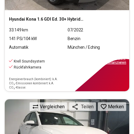
Hyundai
Kona 1.6 GDI Ed. 30+ Hybrid 2WD (EURO 6d)
33.149
km
07/2022
141
PS/
104
kW
Benzin
Automatik
München / Eching
20.880
€
inkl.MwSt.
Krell Soundsystem
ab
239€
mtl.
finanzieren
Rückfahrkamera
Energieverbrauch (kombiniert): k.A.
CO₂-Emissionen kombiniert: k.A.
CO₂-Klasse:
Vergleichen
Merken
Teilen