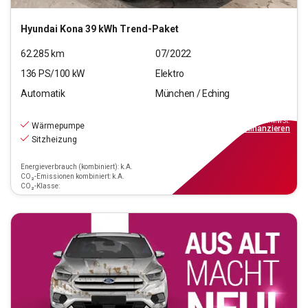
Hyundai
Kona 39 kWh Trend-Paket
62.285
km
07/2022
136
PS/
100
kW
Elektro
Automatik
München / Eching
18.220
€
inkl.MwSt.
Wärmepumpe
ab
209€
mtl.
finanzieren
Sitzheizung
Energieverbrauch (kombiniert): k.A.
CO₂-Emissionen kombiniert: k.A.
CO₂-Klasse: