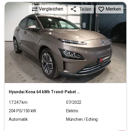
Vergleichen
Merken
Teilen
Hyundai
Kona 64 kWh Trend-Paket Elektro 2WD
17.247
km
07/2022
204
PS/
150
kW
Elektro
Automatik
München / Eching
26.440
€
inkl.MwSt.