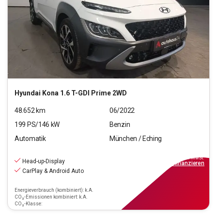
Hyundai
Kona 1.6 T-GDI Prime 2WD
48.652
km
06/2022
199
PS/
146
kW
Benzin
Automatik
München / Eching
21.220
€
inkl.MwSt.
Head-up-Display
ab
191€
mtl.
finanzieren
CarPlay & Android Auto
Energieverbrauch (kombiniert): k.A.
CO₂-Emissionen kombiniert: k.A.
CO₂-Klasse: