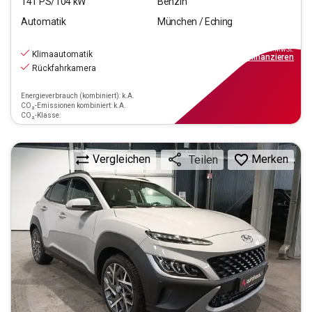
141
PS/
104
kW
Benzin
Automatik
München / Eching
20.770
€
inkl.MwSt.
Klimaautomatik
ab
187€
mtl.
finanzieren
Rückfahrkamera
Energieverbrauch (kombiniert): k.A.
CO₂-Emissionen kombiniert: k.A.
CO₂-Klasse:
Vergleichen
Merken
Teilen