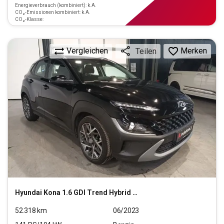
Energieverbrauch (kombiniert): k.A.
CO₂-Emissionen kombiniert: k.A.
CO₂-Klasse:
Vergleichen
Merken
Teilen
Hyundai
Kona 1.6 GDI Trend Hybrid 2WD
52.318
km
06/2023