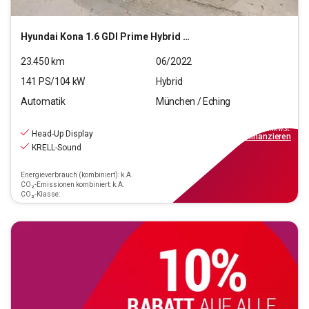
Hyundai
Kona 1.6 GDI Prime Hybrid 2WD
23.450
km
06/2022
141
PS/
104
kW
Hybrid
Automatik
München / Eching
19.440
€
inkl.MwSt.
Head-Up Display
ab
175€
mtl.
finanzieren
KRELL-Sound
Energieverbrauch (kombiniert): k.A.
CO₂-Emissionen kombiniert: k.A.
CO₂-Klasse: