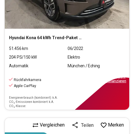
Hyundai
Kona 64 kWh Trend-Paket Elektro 2WD
51.456
km
06/2022
204
PS/
150
kW
Elektro
Automatik
München / Eching
23.220
€
inkl.MwSt.
Rückfahrkamera
ab
209€
mtl.
finanzieren
Apple CarPlay
Energieverbrauch (kombiniert): k.A.
CO₂-Emissionen kombiniert: k.A.
CO₂-Klasse:
Vergleichen
Merken
Teilen