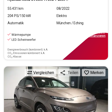
55.431
km
08/2022
204
PS/
150
kW
Elektro
Automatik
München / Eching
22.970
€
inkl.MwSt.
Wärmepumpe
ab
269€
mtl.
finanzieren
LED Scheinwerfer
Energieverbrauch (kombiniert): k.A.
CO₂-Emissionen kombiniert: k.A.
CO₂-Klasse:
Vergleichen
Merken
Teilen