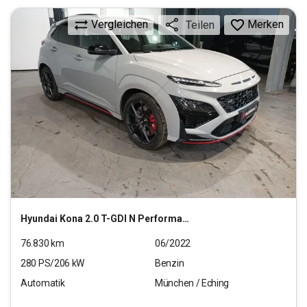
Vergleichen
Merken
Teilen
Hyundai
Kona 2.0 T-GDI N Performance 2WD
76.830
km
06/2022
280
PS/
206
kW
Benzin
Automatik
München / Eching
21.970
€