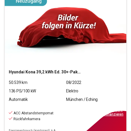
Hyundai
Kona 39,2 kWh Ed. 30+-Paket Elektro 2WD
50.539
km
08/2022
136
PS/
100
kW
Elektro
Automatik
München / Eching
18.440
€
inkl.MwSt.
ACC Abstandstempomat
ab
209€
mtl.
finanzieren
Rückfahrkamera
Energieverbrauch (kombiniert): k.A.