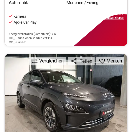
Automatik
München / Eching
17.220
€
inkl.MwSt.
Kamera
ab
155€
mtl.
finanzieren
Apple Car Play
Energieverbrauch (kombiniert): k.A.
CO₂-Emissionen kombiniert: k.A.
CO₂-Klasse:
Vergleichen
Merken
Teilen