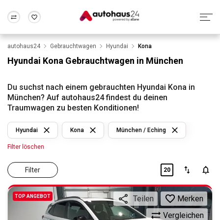
autohaus24
Gebrauchtwagen
Hyundai
Kona
Zum Antrag
Alle Fragen & Antworten
München
Berlin
Hyundai Kona Gebrauchtwagen in München
Wir bewerten dein Auto
Rund um die Inzahlungnahme
Frankfurt
Wuppertal
Du suchst nach einem gebrauchten Hyundai Kona in
München? Auf autohaus24 findest du deinen
Traumwagen zu besten Konditionen!
Hyundai
Kona
München / Eching
Filter löschen
Filter
20
TOP ANGEBOT
Merken
Teilen
Vergleichen