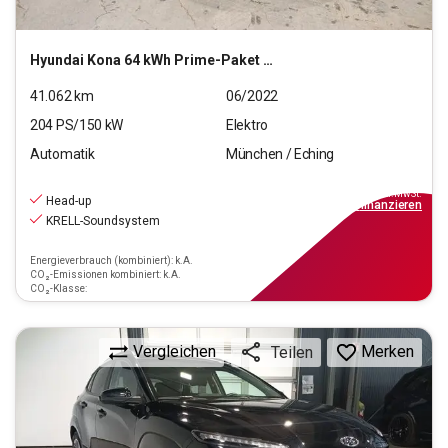
Hyundai
Kona 64 kWh Prime-Paket Elektro 2WD
41.062
km
06/2022
204
PS/
150
kW
Elektro
Automatik
München / Eching
23.970
€
inkl.MwSt.
Head-up
ab
216€
mtl.
finanzieren
KRELL-Soundsystem
Energieverbrauch (kombiniert): k.A.
CO₂-Emissionen kombiniert: k.A.
CO₂-Klasse:
Vergleichen
Merken
Teilen