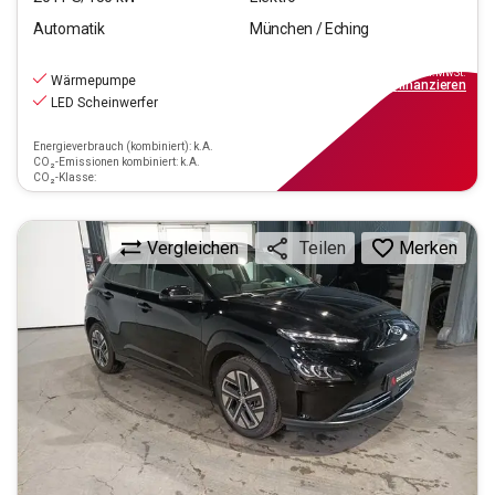
Automatik
München / Eching
23.440
€
inkl.MwSt.
Wärmepumpe
ab
211€
mtl.
finanzieren
LED Scheinwerfer
Energieverbrauch (kombiniert): k.A.
CO₂-Emissionen kombiniert: k.A.
CO₂-Klasse:
Vergleichen
Merken
Teilen