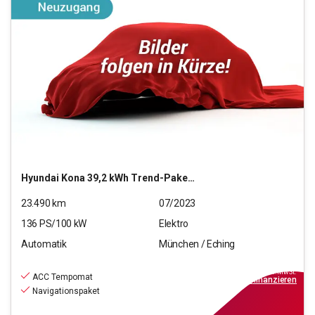
Hyundai
Kona 39,2 kWh Trend-Paket 2WD
23.490
km
07/2023
136
PS/
100
kW
Elektro
Automatik
München / Eching
23.440
€
inkl.MwSt.
ACC Tempomat
ab
269€
mtl.
finanzieren
Navigationspaket