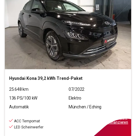
Hyundai
Kona 39,2 kWh Trend-Paket
25.648
km
07/2022
136
PS/
100
kW
Elektro
Automatik
München / Eching
19.970
€
inkl.MwSt.
ACC Tempomat
ab
229€
mtl.
finanzieren
LED Scheinwerfer