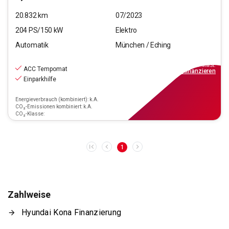
20.832
km
07/2023
204
PS/
150
kW
Elektro
Automatik
München / Eching
27.550
€
inkl.MwSt.
ACC Tempomat
ab
319€
mtl.
finanzieren
Einparkhilfe
Energieverbrauch (kombiniert): k.A.
CO₂-Emissionen kombiniert: k.A.
CO₂-Klasse:
1
Zahlweise
Hyundai Kona Finanzierung