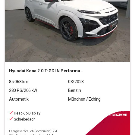
Hyundai
Kona 2.0 T-GDI N Performance
85.068
km
03/2023
280
PS/
206
kW
Benzin
Automatik
München / Eching
21.970
€
inkl.MwSt.
Head-up-Display
ab
198€
mtl.
finanzieren
Schiebedach
Energieverbrauch (kombiniert): k.A.