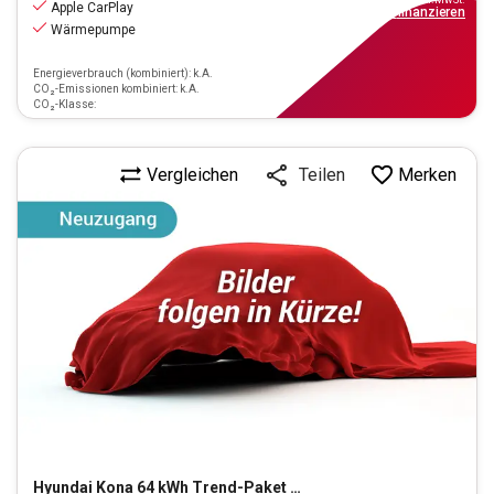
Apple CarPlay
ab
309€
mtl.
finanzieren
Wärmepumpe
Energieverbrauch (kombiniert): k.A.
CO₂-Emissionen kombiniert: k.A.
CO₂-Klasse:
Vergleichen
Merken
Teilen
Hyundai
Kona 64 kWh Trend-Paket Elektro 2WD