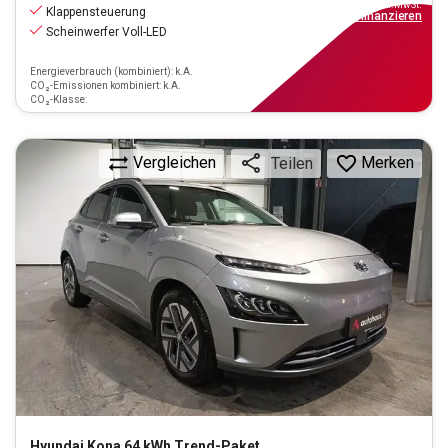
inkl.MwSt.
Klappensteuerung
ab
198€
mtl.
finanzieren
Scheinwerfer Voll-LED
Energieverbrauch (kombiniert): k.A.
CO₂-Emissionen kombiniert: k.A.
CO₂-Klasse:
Vergleichen
Merken
Teilen
Hyundai
Kona 64 kWh Trend-Paket Elektro 2WD