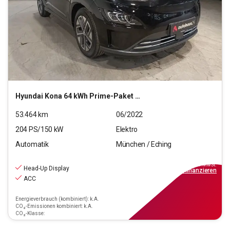
Hyundai
Kona 64 kWh Prime-Paket Elektro 2WD
53.464
km
06/2022
204
PS/
150
kW
Elektro
Automatik
München / Eching
24.770
€
inkl.MwSt.
Head-Up Display
ab
223€
mtl.
finanzieren
ACC
Energieverbrauch (kombiniert): k.A.
CO₂-Emissionen kombiniert: k.A.
CO₂-Klasse: