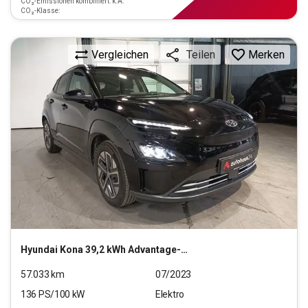
CO₂-Emissionen kombiniert: k.A.
CO₂-Klasse:
Vergleichen
Merken
Teilen
Hyundai
Kona 39,2 kWh Advantage-Paket
57.033
km
07/2023
136
PS/
100
kW
Elektro